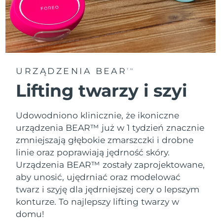
Oczekiwany czas dostawy
Tajlandia
8/15/26
Oczekiwany czas dostawy
Turcja
8/12/26
URZĄDZENIA BEAR
Zjednoczone Emiraty
TM
Oczekiwany czas dostawy
Arabskie
8/12/26
Lifting twarzy i szyi
Oczekiwany czas dostawy
Wielka Brytania
8/11/26
Udowodniono klinicznie, że ikoniczne
urządzenia BEAR™ już w 1 tydzień znacznie
Oczekiwany czas dostawy
Stany Zjednoczone
zmniejszają głębokie zmarszczki i drobne
8/12/26
linie oraz poprawiają jędrność skóry.
Urządzenia BEAR™ zostały zaprojektowane,
Oczekiwany czas dostawy
Uzbekistan
8/16/26
aby unosić, ujędrniać oraz modelować
twarz i szyję dla jędrniejszej cery o lepszym
Oczekiwany czas dostawy
Wietnam
konturze. To najlepszy lifting twarzy w
8/17/26
domu!