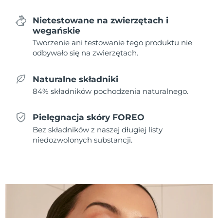
Nietestowane na zwierzętach i
Oczekiwany czas dostawy
Holandia
8/11/26
wegańskie
Tworzenie ani testowanie tego produktu nie
Oczekiwany czas dostawy
Nowa Zelandia
odbywało się na zwierzętach.
8/11/26
Naturalne składniki
Oczekiwany czas dostawy
Norwegia
8/11/26
84% składników pochodzenia naturalnego.
Oczekiwany czas dostawy
Oman
8/14/26
Pielęgnacja skóry FOREO
Bez składników z naszej długiej listy
Oczekiwany czas dostawy
niedozwolonych substancji.
Filipiny
8/14/26
Oczekiwany czas dostawy
Polska
8/12/26
Oczekiwany czas dostawy
Portugalia
8/11/26