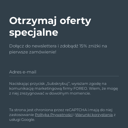
Otrzymaj oferty
specjalne
Dołącz do newslettera i zdobądź 15% zniżki na
pierwsze zamówienie!
Adres e-mail
Naciskając przycisk „Subskrybuj”, wyrażam zgodę na
komunikację marketingową firmy FOREO. Wiem, że mogę
z niej zrezygnować w dowolnym momencie.
Ta strona jest chroniona przez reCAPTCHA i mają do niej
zastosowanie
Polityka Prywatności
i
Warunki korzystania
z
usługi Google.