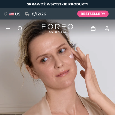
Przejdź
SPRAWDŹ WSZYSTKIE PRODUKTY
do
treści
US
8/12/26
BESTSELLERY
NOWOŚĆ
Zaloguj
Język
BREAKING NEWS
Profil użytkownika
English
Deutsch
Español
Moje urządzenia
FAQ™ Pure Beauty-Tech Elixir
Français
Italiano
Português
Moje zamówienia
Polski
Svenska
Русский
Türkçe
简体中文
繁體中文
Moje adresy
issa™ Teeth Whitening Set
Moje subskrypcje