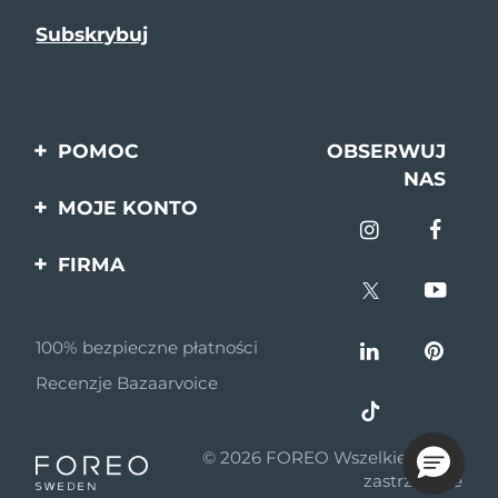
POMOC
OBSERWUJ
NAS
Kontakt
MOJE KONTO
Zamówienia & Wysyłka
Rejestracja produktu
FIRMA
Gwarancja & Zwroty
Pomoc
O nas
Pytania i odpowiedzi
100% bezpieczne płatności
Program partnerski
Informacje o baterii
Recenzje Bazaarvoice
Wiadomości
partnerskie
© 2026 FOREO Wszelkie prawa
MYSA
zastrzeżone