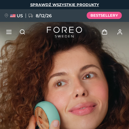
Przejdź
SPRAWDŹ WSZYSTKIE PRODUKTY
do
treści
US
8/12/26
BESTSELLERY
NOWOŚĆ
Zaloguj
Język
BREAKING NEWS
Profil użytkownika
English
Deutsch
Español
Moje urządzenia
FAQ™ Pure Beauty-Tech Elixir
Français
Italiano
Português
Moje zamówienia
Polski
Svenska
Русский
Türkçe
简体中文
繁體中文
Moje adresy
issa™ Teeth Whitening Set
Moje subskrypcje