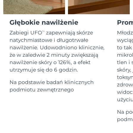
Serum
Gibraltar
All revitalizing eye massagers
issa™ Teeth Whitening Gel
15/08/2026
Advanced pore care essentials
For healthy hair
18% PAP
Kosmetyki
Mężczyźni
Oczekiwany czas dostawy
Grecja
Głębokie nawilżenie
Prom
11/08/2026
Zabiegi UFO
zapewniają skórze
Młodz
TM
SRA Hongkong
Oczekiwany czas dostawy
natychmiastowe i długotrwałe
wyciąg
(Chiny)
12/08/2026
nawilżenie. Udowodniono klinicznie,
to tak
Kupuj
że w zaledwie 2 minuty zwiększają
mikro
Oczekiwany czas dostawy
Węgry
11/08/2026
nawilżenie skóry o 126%, a efekt
tlen 
utrzymuje się do 6 godzin.
skóry,
Oczekiwany czas dostawy
Islandia
FOREO APP
toksyn
12/08/2026
Na podstawie badań klinicznych
zdrow
O NAS
podmiotu zewnętrznego
Oczekiwany czas dostawy
widoc
Indonezja
09/08/2026
użyciu
Oczekiwany czas dostawy
Irlandia
Na po
11/08/2026
podmi
Oczekiwany czas dostawy
Wyspa Man
13/08/2026