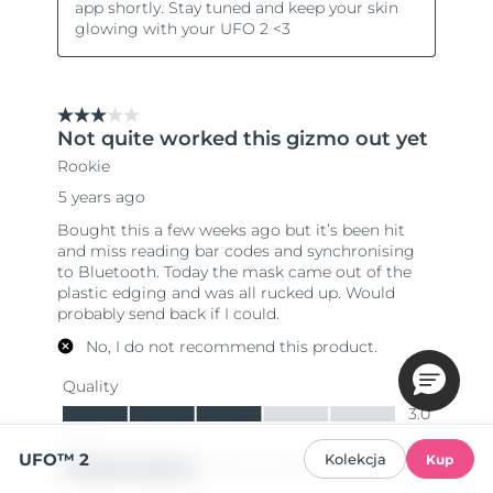
UFO™ 2
Kolekcja
Kup