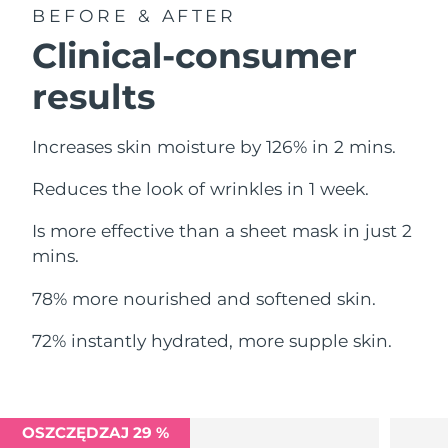
Oczekiwany czas dostawy
BEFORE & AFTER
Liban
12/08/2026
Clinical-consumer
Oczekiwany czas dostawy
Litwa
results
11/08/2026
Oczekiwany czas dostawy
Luksemburg
Increases skin moisture by 126% in 2 mins.
11/08/2026
Reduces the look of wrinkles in 1 week.
Oczekiwany czas dostawy
SRA Makau (Chiny)
13/08/2026
Is more effective than a sheet mask in just 2
Oczekiwany czas dostawy
mins.
Malezja
14/08/2026
78% more nourished and softened skin.
Oczekiwany czas dostawy
Malta
11/08/2026
72% instantly hydrated, more supple skin.
Oczekiwany czas dostawy
Meksyk
15/08/2026
Oczekiwany czas dostawy
OSZCZĘDZAJ 29 %
Monako
12/08/2026