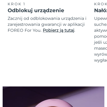
KROK 1
KROK
Odblokuj urządzenie
Nałó
Zacznij od odblokowania urządzenia i
Upewni
zarejestrowania gwarancji w aplikacji
suche
FOREO For You.
Pobierz ją tutaj
.
akty
pomoc
jeśli 
masec
wyrówn
wygła