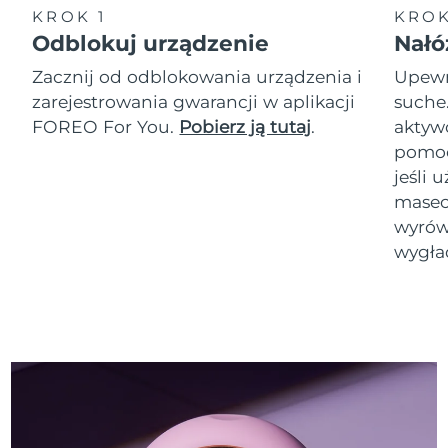
KROK 1
KROK
Odblokuj urządzenie
Nałó
Zacznij od odblokowania urządzenia i
Upewni
zarejestrowania gwarancji w aplikacji
suche
FOREO For You.
Pobierz ją tutaj
.
akty
pomoc
jeśli 
masec
wyrówn
wygła