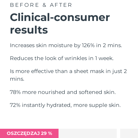
Oczekiwany czas dostawy
BEFORE & AFTER
Liban
11/08/2026
Clinical-consumer
Oczekiwany czas dostawy
Litwa
results
10/08/2026
Oczekiwany czas dostawy
Luksemburg
Increases skin moisture by 126% in 2 mins.
10/08/2026
Reduces the look of wrinkles in 1 week.
Oczekiwany czas dostawy
SRA Makau (Chiny)
12/08/2026
Is more effective than a sheet mask in just 2
Oczekiwany czas dostawy
mins.
Malezja
13/08/2026
78% more nourished and softened skin.
Oczekiwany czas dostawy
Malta
10/08/2026
72% instantly hydrated, more supple skin.
Oczekiwany czas dostawy
Meksyk
14/08/2026
Oczekiwany czas dostawy
OSZCZĘDZAJ 29 %
Monako
11/08/2026