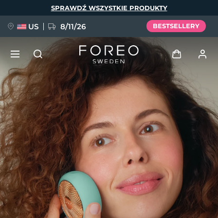
Przejdź
SPRAWDŹ WSZYSTKIE PRODUKTY
do
treści
US
8/11/26
BESTSELLERY
NOWOŚĆ
Zaloguj
Język
BREAKING NEWS
Profil użytkownika
English
Deutsch
Español
Moje urządzenia
FAQ™ Pure Beauty-Tech Elixir
Français
Italiano
Português
Moje zamówienia
Polski
Svenska
Русский
Türkçe
简体中文
繁體中文
Moje adresy
issa™ Teeth Whitening Set
Moje subskrypcje