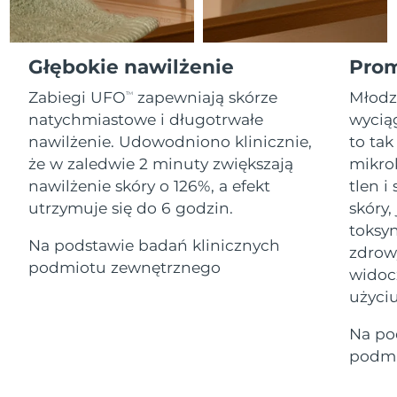
Serum
Gibraltar
All revitalizing eye massagers
issa™ Teeth Whitening Gel
14/08/2026
Advanced pore care essentials
For healthy hair
18% PAP
Kosmetyki
Mężczyźni
Oczekiwany czas dostawy
Grecja
Głębokie nawilżenie
Prom
10/08/2026
Zabiegi UFO
zapewniają skórze
Młodz
TM
SRA Hongkong
Oczekiwany czas dostawy
natychmiastowe i długotrwałe
wyciąg
(Chiny)
11/08/2026
nawilżenie. Udowodniono klinicznie,
to tak
Kupuj
że w zaledwie 2 minuty zwiększają
mikro
Oczekiwany czas dostawy
Węgry
10/08/2026
nawilżenie skóry o 126%, a efekt
tlen 
utrzymuje się do 6 godzin.
skóry,
Oczekiwany czas dostawy
Islandia
FOREO APP
toksyn
11/08/2026
Na podstawie badań klinicznych
zdrow
O NAS
podmiotu zewnętrznego
Oczekiwany czas dostawy
widoc
Indonezja
08/08/2026
użyciu
Oczekiwany czas dostawy
Irlandia
Na po
10/08/2026
podmi
Oczekiwany czas dostawy
Wyspa Man
12/08/2026