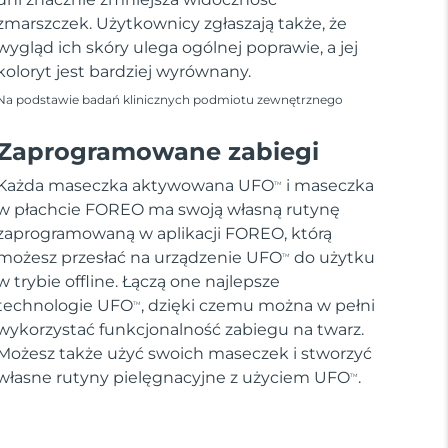
zmarszczek. Użytkownicy zgłaszają także, że
wygląd ich skóry ulega ogólnej poprawie, a jej
koloryt jest bardziej wyrównany.
Na podstawie badań klinicznych podmiotu zewnętrznego
Zaprogramowane zabiegi
Każda maseczka aktywowana UFO
i maseczka
TM
w płachcie FOREO ma swoją własną rutynę
zaprogramowaną w aplikacji FOREO, którą
możesz przesłać na urządzenie UFO
do użytku
TM
w trybie offline. Łączą one najlepsze
technologie UFO
, dzięki czemu można w pełni
TM
wykorzystać funkcjonalność zabiegu na twarz.
Możesz także użyć swoich maseczek i stworzyć
własne rutyny pielęgnacyjne z użyciem UFO
.
TM