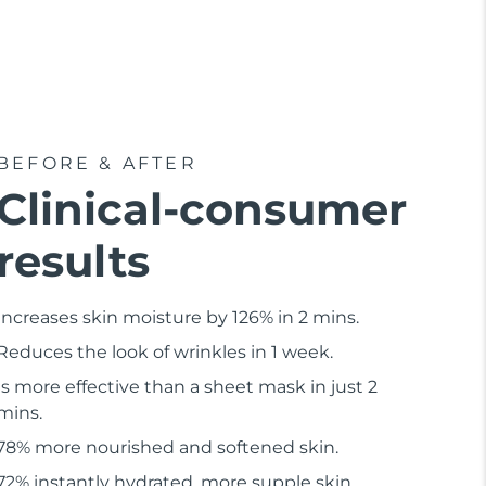
BEFORE & AFTER
Clinical-consumer
results
Increases skin moisture by 126% in 2 mins.
Reduces the look of wrinkles in 1 week.
Is more effective than a sheet mask in just 2
mins.
78% more nourished and softened skin.
72% instantly hydrated, more supple skin.