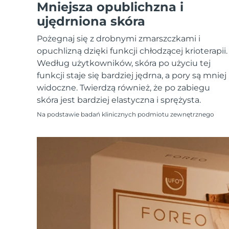
Urządzenia ESPADA™
Urządzenia do pielęgnacji oczu
Mniejsza opublichzna i
LUNA™ Dual-Peptide Scalp
Pielęgnacja skóry KIWI™
All acne treatment devices
All revitalizing eye massagers
Serum
ujędrniona skóra
issa™ Teeth Whitening Gel
Advanced pore care essentials
For healthy hair
18% PAP
Pożegnaj się z drobnymi zmarszczkami i
Kosmetyki
Mężczyźni
opuchlizną dzięki funkcji chłodzącej krioterapii.
Według użytkowników, skóra po użyciu tej
funkcji staje się bardziej jędrna, a pory są mniej
widoczne. Twierdzą również, że po zabiegu
skóra jest bardziej elastyczna i sprężysta.
Kupuj
Na podstawie badań klinicznych podmiotu zewnętrznego
FOREO APP
O NAS