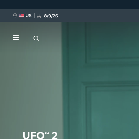
Przejdź
do
treści
US
8/9/26
NOWOŚĆ
BREAKING NEWS
FAQ™ Pure Beauty-Tech Elixir
UFO
2
™