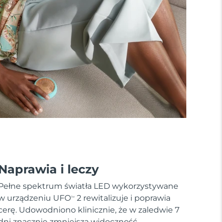
Naprawia i leczy
Pełne spektrum światła LED wykorzystywane
w urządzeniu UFO
2 rewitalizuje i poprawia
TM
cerę. Udowodniono klinicznie, że w zaledwie 7
dni znacznie zmniejsza widoczność