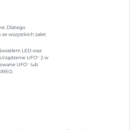
ne. Dlatego
ze wszystkich zalet
 światłem LED oraz
. Urządzenie UFO
2 w
TM
ywowane UFO
lub
TM
FOREO.