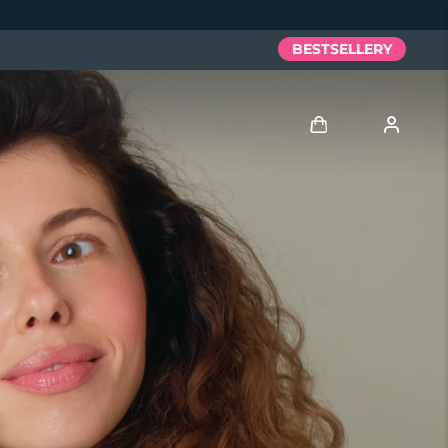
BESTSELLERY
Zaloguj
Profil użytkownika
Moje urządzenia
Moje zamówienia
Moje adresy
Moje subskrypcje