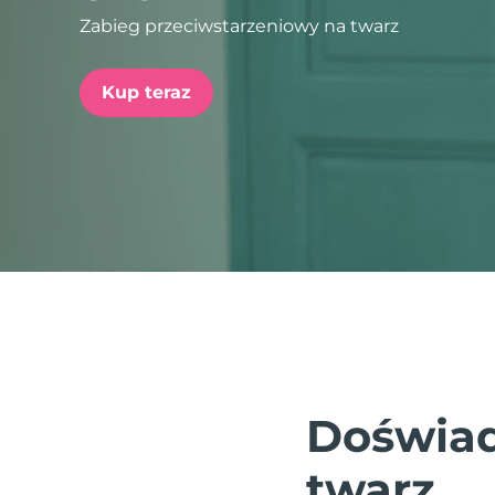
Zabieg przeciwstarzeniowy na twarz
issa™ Teeth Whitening Set
Kup teraz
FAQ™ Dual LED Panel
POPULARNY
Specjalne oferty
Bestsellery
Doświad
twarz.