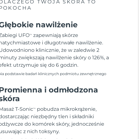
DLACZEGO TWOJA SKÓRA TO
POKOCHA
Głębokie nawilżenie
Zabiegi UFO
zapewniają skórze
TM
natychmiastowe i długotrwałe nawilżenie.
Udowodniono klinicznie, że w zaledwie 2
minuty zwiększają nawilżenie skóry o 126%, a
efekt utrzymuje się do 6 godzin.
Na podstawie badań klinicznych podmiotu zewnętrznego
Promienna i odmłodzona
skóra
Masaż T-Sonic
pobudza mikrokrążenie,
TM
dostarczając niezbędny tlen i składniki
odżywcze do komórek skóry, jednocześnie
usuwając z nich toksyny.