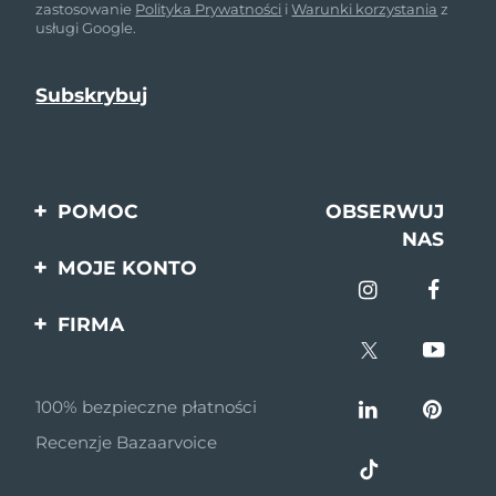
zastosowanie
Polityka Prywatności
i
Warunki korzystania
z
usługi Google.
POMOC
OBSERWUJ
NAS
Kontakt
MOJE KONTO
Zamówienia & Wysyłka
Rejestracja produktu
FIRMA
Gwarancja & Zwroty
Pomoc
O nas
Pytania i odpowiedzi
100% bezpieczne płatności
Program partnerski
Informacje o baterii
Recenzje Bazaarvoice
Wiadomości
partnerskie