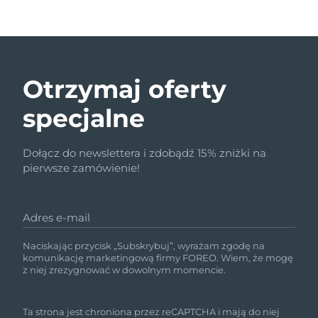
Otrzymaj oferty
specjalne
Dołącz do newslettera i zdobądź 15% zniżki na
pierwsze zamówienie!
Adres e-mail
Naciskając przycisk „Subskrybuj”, wyrażam zgodę na
komunikację marketingową firmy FOREO. Wiem, że mogę
z niej zrezygnować w dowolnym momencie.
Ta strona jest chroniona przez reCAPTCHA i mają do niej