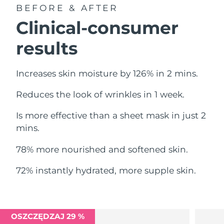
Oczekiwany czas dostawy
BEFORE & AFTER
Liban
13/8/26
Clinical-consumer
Oczekiwany czas dostawy
Litwa
results
12/8/26
Oczekiwany czas dostawy
Luksemburg
Increases skin moisture by 126% in 2 mins.
12/8/26
Reduces the look of wrinkles in 1 week.
Oczekiwany czas dostawy
SRA Makau (Chiny)
14/8/26
Is more effective than a sheet mask in just 2
Oczekiwany czas dostawy
mins.
Malezja
15/8/26
78% more nourished and softened skin.
Oczekiwany czas dostawy
Malta
12/8/26
72% instantly hydrated, more supple skin.
Oczekiwany czas dostawy
Meksyk
16/8/26
Oczekiwany czas dostawy
OSZCZĘDZAJ 29 %
Monako
13/8/26