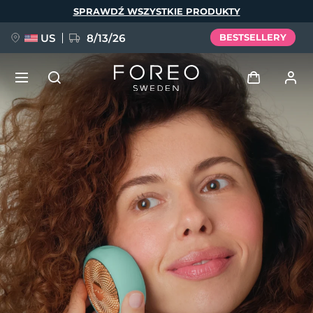
Przejdź
SPRAWDŹ WSZYSTKIE PRODUKTY
do
treści
US
8/13/26
BESTSELLERY
NOWOŚĆ
Zaloguj
Język
BREAKING NEWS
Profil użytkownika
English
Deutsch
Español
Moje urządzenia
FAQ™ Pure Beauty-Tech Elixir
Français
Italiano
Português
Moje zamówienia
Polski
Svenska
Русский
Türkçe
简体中文
繁體中文
Moje adresy
issa™ Teeth Whitening Set
Moje subskrypcje