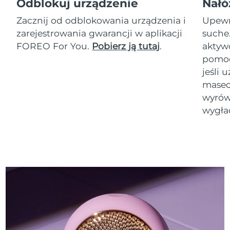
Odblokuj urządzenie
Nałó
Zacznij od odblokowania urządzenia i
Upewni
zarejestrowania gwarancji w aplikacji
suche
FOREO For You.
Pobierz ją tutaj
.
akty
pomoc
jeśli 
masec
wyrówn
wygła