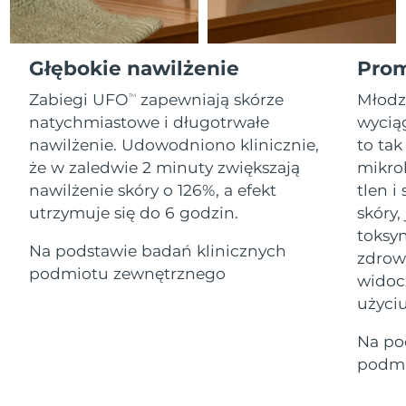
Serum
Gibraltar
All revitalizing eye massagers
issa™ Teeth Whitening Gel
16/8/26
Advanced pore care essentials
For healthy hair
18% PAP
Kosmetyki
Mężczyźni
Oczekiwany czas dostawy
Grecja
Głębokie nawilżenie
Prom
12/8/26
Zabiegi UFO
zapewniają skórze
Młodz
TM
SRA Hongkong
Oczekiwany czas dostawy
natychmiastowe i długotrwałe
wyciąg
(Chiny)
13/8/26
nawilżenie. Udowodniono klinicznie,
to tak
Kupuj
że w zaledwie 2 minuty zwiększają
mikro
Oczekiwany czas dostawy
Węgry
12/8/26
nawilżenie skóry o 126%, a efekt
tlen 
utrzymuje się do 6 godzin.
skóry,
Oczekiwany czas dostawy
Islandia
FOREO APP
toksyn
13/8/26
Na podstawie badań klinicznych
zdrow
O NAS
podmiotu zewnętrznego
Oczekiwany czas dostawy
widoc
Indonezja
10/8/26
użyciu
Oczekiwany czas dostawy
Irlandia
Na po
12/8/26
podmi
Oczekiwany czas dostawy
Wyspa Man
14/8/26