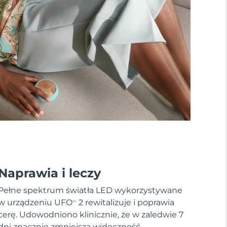
Naprawia i leczy
Pełne spektrum światła LED wykorzystywane
w urządzeniu UFO
2 rewitalizuje i poprawia
TM
cerę. Udowodniono klinicznie, że w zaledwie 7
dni znacznie zmniejsza widoczność