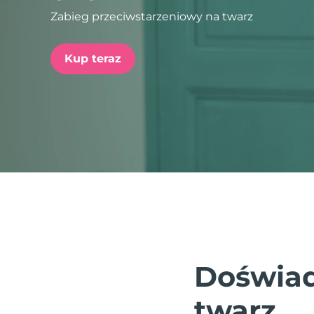
Zabieg przeciwstarzeniowy na twarz
issa™ Teeth Whitening Set
Kup teraz
FAQ™ Dual LED Panel
POPULARNY
Specjalne oferty
Bestsellery
Doświad
twarz.