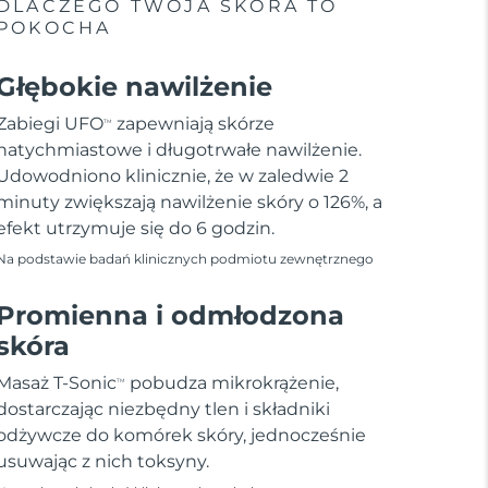
DLACZEGO TWOJA SKÓRA TO
POKOCHA
Głębokie nawilżenie
Zabiegi UFO
zapewniają skórze
TM
natychmiastowe i długotrwałe nawilżenie.
Udowodniono klinicznie, że w zaledwie 2
minuty zwiększają nawilżenie skóry o 126%, a
efekt utrzymuje się do 6 godzin.
Na podstawie badań klinicznych podmiotu zewnętrznego
Promienna i odmłodzona
skóra
Masaż T-Sonic
pobudza mikrokrążenie,
TM
dostarczając niezbędny tlen i składniki
odżywcze do komórek skóry, jednocześnie
usuwając z nich toksyny.