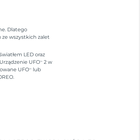
ne. Dlatego
ze wszystkich zalet
 światłem LED oraz
. Urządzenie UFO
2 w
TM
ywowane UFO
lub
TM
FOREO.