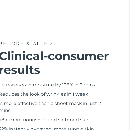
BEFORE & AFTER
Clinical-consumer
results
Increases skin moisture by 126% in 2 mins.
Reduces the look of wrinkles in 1 week.
Is more effective than a sheet mask in just 2
mins.
78% more nourished and softened skin.
72% instantly hydrated, more supple skin.