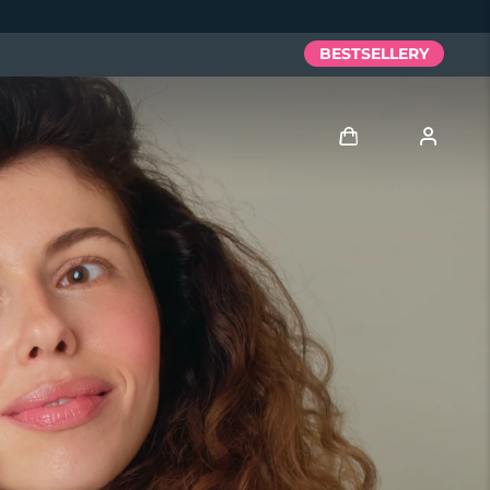
BESTSELLERY
Zaloguj
Profil użytkownika
Moje urządzenia
Moje zamówienia
Moje adresy
Moje subskrypcje