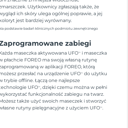
zmarszczek. Użytkownicy zgłaszają także, że
wygląd ich skóry ulega ogólnej poprawie, a jej
koloryt jest bardziej wyrównany.
Na podstawie badań klinicznych podmiotu zewnętrznego
Zaprogramowane zabiegi
Każda maseczka aktywowana UFO
i maseczka
TM
w płachcie FOREO ma swoją własną rutynę
zaprogramowaną w aplikacji FOREO, którą
możesz przesłać na urządzenie UFO
do użytku
TM
w trybie offline. Łączą one najlepsze
technologie UFO
, dzięki czemu można w pełni
TM
wykorzystać funkcjonalność zabiegu na twarz.
Możesz także użyć swoich maseczek i stworzyć
własne rutyny pielęgnacyjne z użyciem UFO
.
TM