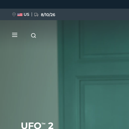
Przejdź
do
treści
US
8/10/26
NOWOŚĆ
BREAKING NEWS
FAQ™ Pure Beauty-Tech Elixir
UFO
2
™