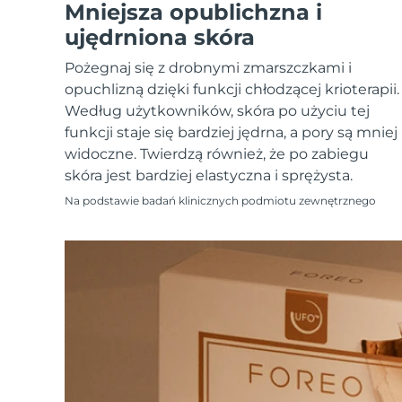
Urządzenia ESPADA™
Urządzenia do pielęgnacji oczu
Mniejsza opublichzna i
LUNA™ Dual-Peptide Scalp
Pielęgnacja skóry KIWI™
All acne treatment devices
All revitalizing eye massagers
Serum
ujędrniona skóra
issa™ Teeth Whitening Gel
Advanced pore care essentials
For healthy hair
18% PAP
Pożegnaj się z drobnymi zmarszczkami i
Kosmetyki
Mężczyźni
opuchlizną dzięki funkcji chłodzącej krioterapii.
Według użytkowników, skóra po użyciu tej
funkcji staje się bardziej jędrna, a pory są mniej
widoczne. Twierdzą również, że po zabiegu
skóra jest bardziej elastyczna i sprężysta.
Kupuj
Na podstawie badań klinicznych podmiotu zewnętrznego
FOREO APP
O NAS