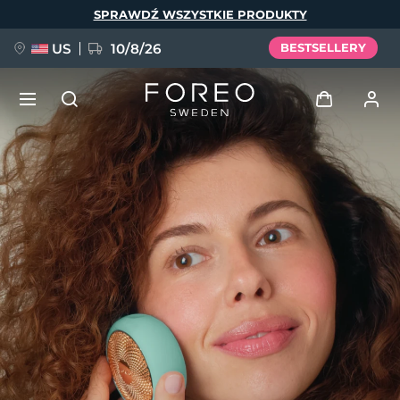
Przejdź
SPRAWDŹ WSZYSTKIE PRODUKTY
do
treści
US
10/8/26
BESTSELLERY
NOWOŚĆ
Zaloguj
Język
BREAKING NEWS
Profil użytkownika
English
Deutsch
Español
Moje urządzenia
FAQ™ Pure Beauty-Tech Elixir
Français
Italiano
Português
Moje zamówienia
Polski
Svenska
Русский
Türkçe
简体中文
繁體中文
Moje adresy
issa™ Teeth Whitening Set
Moje subskrypcje