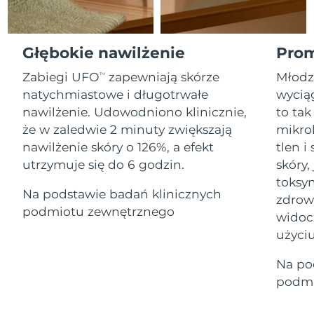
Serum
Gibraltar
All revitalizing eye massagers
issa™ Teeth Whitening Gel
13/8/26
Advanced pore care essentials
For healthy hair
18% PAP
Kosmetyki
Mężczyźni
Oczekiwany czas dostawy
Grecja
Głębokie nawilżenie
Prom
9/8/26
Zabiegi UFO
zapewniają skórze
Młodz
TM
SRA Hongkong
Oczekiwany czas dostawy
natychmiastowe i długotrwałe
wyciąg
(Chiny)
10/8/26
nawilżenie. Udowodniono klinicznie,
to tak
Kupuj
że w zaledwie 2 minuty zwiększają
mikro
Oczekiwany czas dostawy
Węgry
9/8/26
nawilżenie skóry o 126%, a efekt
tlen 
utrzymuje się do 6 godzin.
skóry,
Oczekiwany czas dostawy
Islandia
FOREO APP
toksyn
10/8/26
Na podstawie badań klinicznych
zdrow
O NAS
podmiotu zewnętrznego
Oczekiwany czas dostawy
widoc
Indonezja
7/8/26
użyciu
Oczekiwany czas dostawy
Irlandia
Na po
9/8/26
podmi
Oczekiwany czas dostawy
Wyspa Man
11/8/26