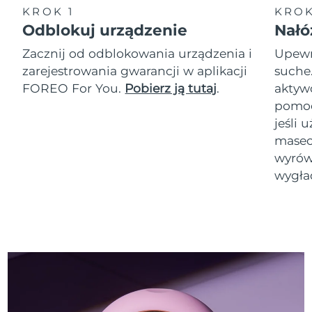
KROK 1
KROK
Odblokuj urządzenie
Nałó
Zacznij od odblokowania urządzenia i
Upewni
zarejestrowania gwarancji w aplikacji
suche
FOREO For You.
Pobierz ją tutaj
.
akty
pomoc
jeśli 
masec
wyrówn
wygła