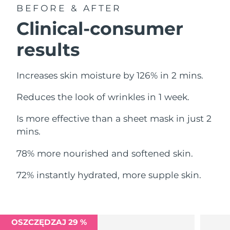
Oczekiwany czas dostawy
BEFORE & AFTER
Liban
10/8/26
Clinical-consumer
Oczekiwany czas dostawy
Litwa
results
9/8/26
Oczekiwany czas dostawy
Luksemburg
Increases skin moisture by 126% in 2 mins.
9/8/26
Reduces the look of wrinkles in 1 week.
Oczekiwany czas dostawy
SRA Makau (Chiny)
11/8/26
Is more effective than a sheet mask in just 2
Oczekiwany czas dostawy
mins.
Malezja
12/8/26
78% more nourished and softened skin.
Oczekiwany czas dostawy
Malta
9/8/26
72% instantly hydrated, more supple skin.
Oczekiwany czas dostawy
Meksyk
13/8/26
Oczekiwany czas dostawy
OSZCZĘDZAJ 29 %
Monako
10/8/26