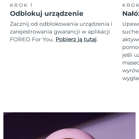
KROK 1
KROK
Odblokuj urządzenie
Nałó
Zacznij od odblokowania urządzenia i
Upewni
zarejestrowania gwarancji w aplikacji
suche
FOREO For You.
Pobierz ją tutaj
.
akty
pomoc
jeśli 
masec
wyrówn
wygła