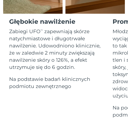
Serum
Gibraltar
All revitalizing eye massagers
issa™ Teeth Whitening Gel
15/08/2026
Advanced pore care essentials
For healthy hair
18% PAP
Kosmetyki
Mężczyźni
Oczekiwany czas dostawy
Grecja
Głębokie nawilżenie
Prom
11/08/2026
Zabiegi UFO
zapewniają skórze
Młodz
TM
SRA Hongkong
Oczekiwany czas dostawy
natychmiastowe i długotrwałe
wyciąg
(Chiny)
12/08/2026
nawilżenie. Udowodniono klinicznie,
to tak
Kupuj
że w zaledwie 2 minuty zwiększają
mikro
Oczekiwany czas dostawy
Węgry
11/08/2026
nawilżenie skóry o 126%, a efekt
tlen 
utrzymuje się do 6 godzin.
skóry,
Oczekiwany czas dostawy
Islandia
FOREO APP
toksyn
12/08/2026
Na podstawie badań klinicznych
zdrow
O NAS
podmiotu zewnętrznego
Oczekiwany czas dostawy
widoc
Indonezja
09/08/2026
użyciu
Oczekiwany czas dostawy
Irlandia
Na po
11/08/2026
podmi
Oczekiwany czas dostawy
Wyspa Man
13/08/2026