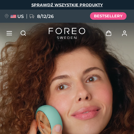
Przejdź
SPRAWDŹ WSZYSTKIE PRODUKTY
do
treści
US
8/12/26
BESTSELLERY
NOWOŚĆ
Zaloguj
Język
BREAKING NEWS
Profil użytkownika
English
Deutsch
Español
Moje urządzenia
FAQ™ Pure Beauty-Tech Elixir
Français
Italiano
Português
Moje zamówienia
Polski
Svenska
Русский
Türkçe
简体中文
繁體中文
Moje adresy
issa™ Teeth Whitening Set
Moje subskrypcje