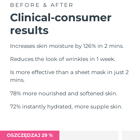
Oczekiwany czas dostawy
BEFORE & AFTER
Liban
12/08/2026
Clinical-consumer
Oczekiwany czas dostawy
Litwa
results
11/08/2026
Oczekiwany czas dostawy
Luksemburg
Increases skin moisture by 126% in 2 mins.
11/08/2026
Reduces the look of wrinkles in 1 week.
Oczekiwany czas dostawy
SRA Makau (Chiny)
13/08/2026
Is more effective than a sheet mask in just 2
Oczekiwany czas dostawy
mins.
Malezja
14/08/2026
78% more nourished and softened skin.
Oczekiwany czas dostawy
Malta
11/08/2026
72% instantly hydrated, more supple skin.
Oczekiwany czas dostawy
Meksyk
15/08/2026
Oczekiwany czas dostawy
OSZCZĘDZAJ 29 %
Monako
12/08/2026