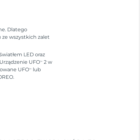
ne. Dlatego
ze wszystkich zalet
 światłem LED oraz
. Urządzenie UFO
2 w
TM
ywowane UFO
lub
TM
FOREO.