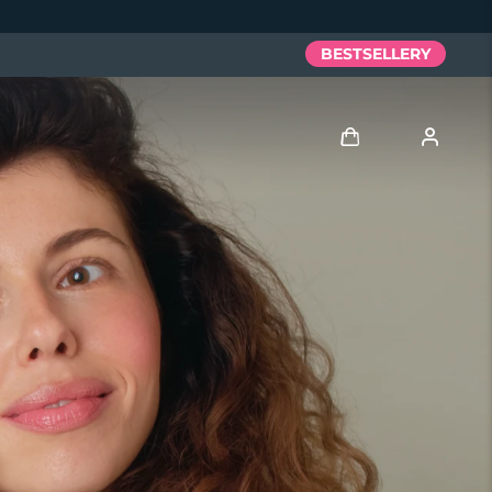
BESTSELLERY
Zaloguj
Profil użytkownika
Moje urządzenia
Moje zamówienia
Moje adresy
Moje subskrypcje