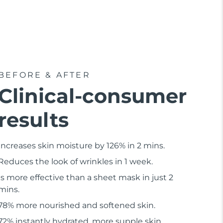
BEFORE & AFTER
Clinical-consumer
results
Increases skin moisture by 126% in 2 mins.
Reduces the look of wrinkles in 1 week.
Is more effective than a sheet mask in just 2
mins.
78% more nourished and softened skin.
72% instantly hydrated, more supple skin.