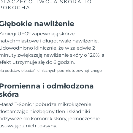
DLACZEGO TWOJA SKÓRA TO
POKOCHA
Głębokie nawilżenie
Zabiegi UFO
zapewniają skórze
TM
natychmiastowe i długotrwałe nawilżenie.
Udowodniono klinicznie, że w zaledwie 2
minuty zwiększają nawilżenie skóry o 126%, a
efekt utrzymuje się do 6 godzin.
Na podstawie badań klinicznych podmiotu zewnętrznego
Promienna i odmłodzona
skóra
Masaż T-Sonic
pobudza mikrokrążenie,
TM
dostarczając niezbędny tlen i składniki
odżywcze do komórek skóry, jednocześnie
usuwając z nich toksyny.