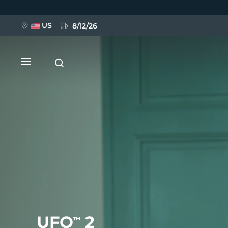
Przejdź
do
treści
US
8/12/26
NOWOŚĆ
BREAKING NEWS
FAQ™ Pure Beauty-Tech Elixir
UFO
2
™