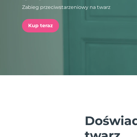
Zabieg przeciwstarzeniowy na twarz
issa™ Teeth Whitening Set
Kup teraz
FAQ™ Dual LED Panel
POPULARNY
Specjalne oferty
Bestsellery
Doświad
twarz.