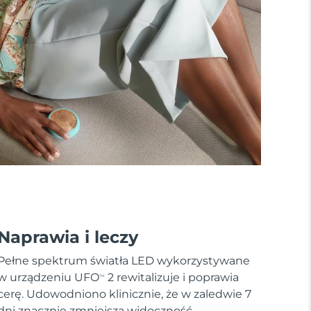
Naprawia i leczy
Pełne spektrum światła LED wykorzystywane
w urządzeniu UFO
2 rewitalizuje i poprawia
TM
cerę. Udowodniono klinicznie, że w zaledwie 7
dni znacznie zmniejsza widoczność