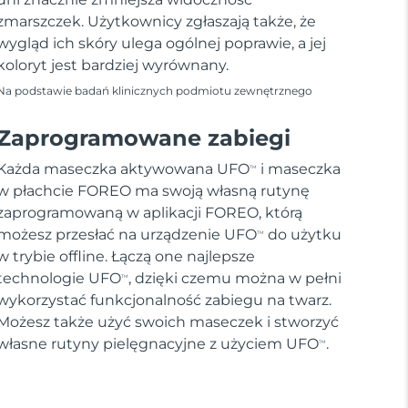
zmarszczek. Użytkownicy zgłaszają także, że
wygląd ich skóry ulega ogólnej poprawie, a jej
koloryt jest bardziej wyrównany.
Na podstawie badań klinicznych podmiotu zewnętrznego
Zaprogramowane zabiegi
Każda maseczka aktywowana UFO
i maseczka
TM
w płachcie FOREO ma swoją własną rutynę
zaprogramowaną w aplikacji FOREO, którą
możesz przesłać na urządzenie UFO
do użytku
TM
w trybie offline. Łączą one najlepsze
technologie UFO
, dzięki czemu można w pełni
TM
wykorzystać funkcjonalność zabiegu na twarz.
Możesz także użyć swoich maseczek i stworzyć
własne rutyny pielęgnacyjne z użyciem UFO
.
TM