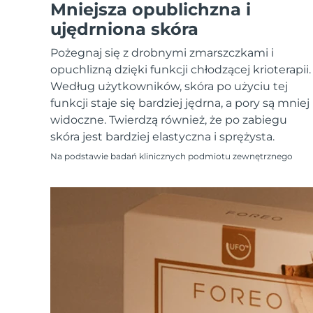
Urządzenia ESPADA™
Urządzenia do pielęgnacji oczu
Mniejsza opublichzna i
LUNA™ Dual-Peptide Scalp
Pielęgnacja skóry KIWI™
All acne treatment devices
All revitalizing eye massagers
Serum
ujędrniona skóra
issa™ Teeth Whitening Gel
Advanced pore care essentials
For healthy hair
18% PAP
Pożegnaj się z drobnymi zmarszczkami i
Kosmetyki
Mężczyźni
opuchlizną dzięki funkcji chłodzącej krioterapii.
Według użytkowników, skóra po użyciu tej
funkcji staje się bardziej jędrna, a pory są mniej
widoczne. Twierdzą również, że po zabiegu
skóra jest bardziej elastyczna i sprężysta.
Kupuj
Na podstawie badań klinicznych podmiotu zewnętrznego
FOREO APP
O NAS