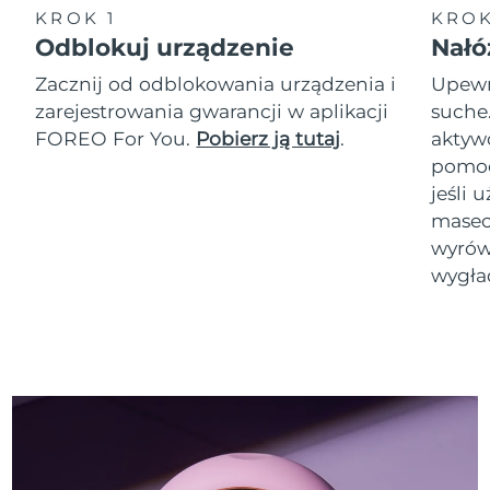
KROK 1
KROK
Odblokuj urządzenie
Nałó
Zacznij od odblokowania urządzenia i
Upewni
zarejestrowania gwarancji w aplikacji
suche
FOREO For You.
Pobierz ją tutaj
.
akty
pomoc
jeśli 
masec
wyrówn
wygła