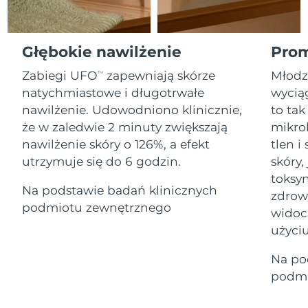
Serum
Gibraltar
All revitalizing eye massagers
issa™ Teeth Whitening Gel
8/16/26
Advanced pore care essentials
For healthy hair
18% PAP
Kosmetyki
Mężczyźni
Oczekiwany czas dostawy
Grecja
Głębokie nawilżenie
Prom
8/12/26
Zabiegi UFO
zapewniają skórze
Młodz
TM
SRA Hongkong
Oczekiwany czas dostawy
natychmiastowe i długotrwałe
wyciąg
(Chiny)
8/13/26
nawilżenie. Udowodniono klinicznie,
to tak
Kupuj
że w zaledwie 2 minuty zwiększają
mikro
Oczekiwany czas dostawy
Węgry
8/12/26
nawilżenie skóry o 126%, a efekt
tlen 
utrzymuje się do 6 godzin.
skóry,
Oczekiwany czas dostawy
Islandia
FOREO APP
toksyn
8/13/26
Na podstawie badań klinicznych
zdrow
O NAS
podmiotu zewnętrznego
Oczekiwany czas dostawy
widoc
Indonezja
8/10/26
użyciu
Oczekiwany czas dostawy
Irlandia
Na po
8/12/26
podmi
Oczekiwany czas dostawy
Wyspa Man
8/14/26