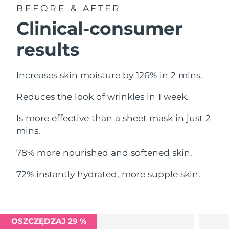
Oczekiwany czas dostawy
BEFORE & AFTER
Liban
8/13/26
Clinical-consumer
Oczekiwany czas dostawy
Litwa
results
8/12/26
Oczekiwany czas dostawy
Luksemburg
Increases skin moisture by 126% in 2 mins.
8/12/26
Reduces the look of wrinkles in 1 week.
Oczekiwany czas dostawy
SRA Makau (Chiny)
8/14/26
Is more effective than a sheet mask in just 2
Oczekiwany czas dostawy
mins.
Malezja
8/15/26
78% more nourished and softened skin.
Oczekiwany czas dostawy
Malta
8/12/26
72% instantly hydrated, more supple skin.
Oczekiwany czas dostawy
Meksyk
8/16/26
Oczekiwany czas dostawy
OSZCZĘDZAJ 29 %
Monako
8/13/26