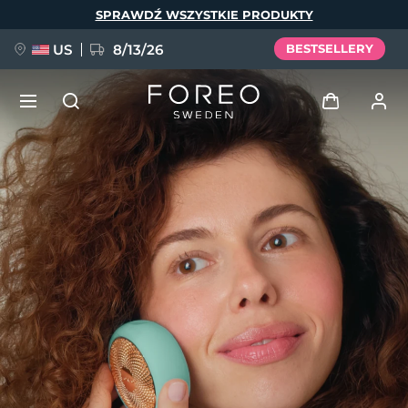
Przejdź
SPRAWDŹ WSZYSTKIE PRODUKTY
do
treści
US
8/13/26
BESTSELLERY
NOWOŚĆ
Zaloguj
Język
BREAKING NEWS
Profil użytkownika
English
Deutsch
Español
Moje urządzenia
FAQ™ Pure Beauty-Tech Elixir
Français
Italiano
Português
Moje zamówienia
Polski
Svenska
Русский
Türkçe
简体中文
繁體中文
Moje adresy
issa™ Teeth Whitening Set
Moje subskrypcje