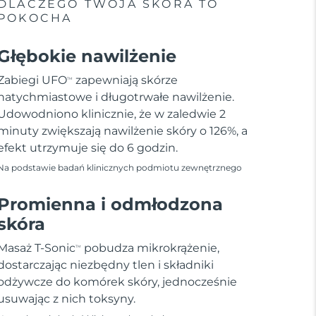
DLACZEGO TWOJA SKÓRA TO
POKOCHA
Głębokie nawilżenie
Zabiegi UFO
zapewniają skórze
TM
natychmiastowe i długotrwałe nawilżenie.
Udowodniono klinicznie, że w zaledwie 2
minuty zwiększają nawilżenie skóry o 126%, a
efekt utrzymuje się do 6 godzin.
Na podstawie badań klinicznych podmiotu zewnętrznego
Promienna i odmłodzona
skóra
Masaż T-Sonic
pobudza mikrokrążenie,
TM
dostarczając niezbędny tlen i składniki
odżywcze do komórek skóry, jednocześnie
usuwając z nich toksyny.