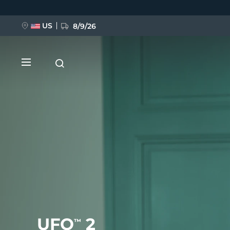
Przejdź
do
treści
US
8/9/26
NOWOŚĆ
BREAKING NEWS
FAQ™ Pure Beauty-Tech Elixir
UFO
2
™