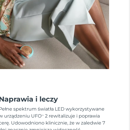
Naprawia i leczy
Pełne spektrum światła LED wykorzystywane
w urządzeniu UFO
2 rewitalizuje i poprawia
TM
cerę. Udowodniono klinicznie, że w zaledwie 7
dni znacznie zmniejsza widoczność