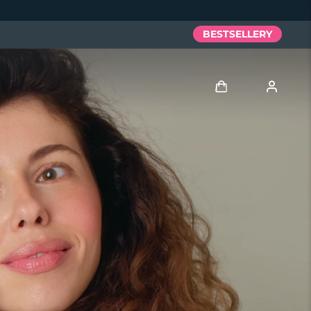
BESTSELLERY
Zaloguj
Profil użytkownika
Moje urządzenia
Moje zamówienia
Moje adresy
Moje subskrypcje