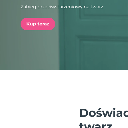
Zabieg przeciwstarzeniowy na twarz
issa™ Teeth Whitening Set
Kup teraz
FAQ™ Dual LED Panel
POPULARNY
Specjalne oferty
Bestsellery
Doświad
twarz.