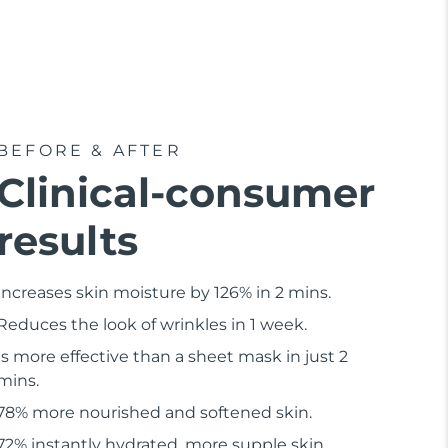
BEFORE & AFTER
Clinical-consumer
results
Increases skin moisture by 126% in 2 mins.
Reduces the look of wrinkles in 1 week.
Is more effective than a sheet mask in just 2
mins.
78% more nourished and softened skin.
72% instantly hydrated, more supple skin.