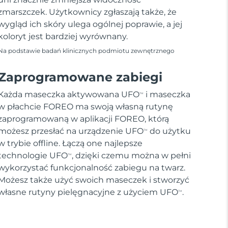
zmarszczek. Użytkownicy zgłaszają także, że
wygląd ich skóry ulega ogólnej poprawie, a jej
koloryt jest bardziej wyrównany.
Na podstawie badań klinicznych podmiotu zewnętrznego
Zaprogramowane zabiegi
Każda maseczka aktywowana UFO
i maseczka
TM
w płachcie FOREO ma swoją własną rutynę
zaprogramowaną w aplikacji FOREO, którą
możesz przesłać na urządzenie UFO
do użytku
TM
w trybie offline. Łączą one najlepsze
technologie UFO
, dzięki czemu można w pełni
TM
wykorzystać funkcjonalność zabiegu na twarz.
Możesz także użyć swoich maseczek i stworzyć
własne rutyny pielęgnacyjne z użyciem UFO
.
TM