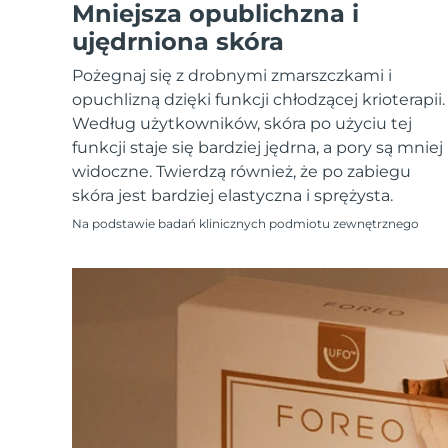
Urządzenia ESPADA™
Urządzenia do pielęgnacji oczu
Mniejsza opublichzna i
LUNA™ Dual-Peptide Scalp
Pielęgnacja skóry KIWI™
All acne treatment devices
All revitalizing eye massagers
Serum
ujędrniona skóra
issa™ Teeth Whitening Gel
Advanced pore care essentials
For healthy hair
18% PAP
Pożegnaj się z drobnymi zmarszczkami i
Kosmetyki
Mężczyźni
opuchlizną dzięki funkcji chłodzącej krioterapii.
Według użytkowników, skóra po użyciu tej
funkcji staje się bardziej jędrna, a pory są mniej
widoczne. Twierdzą również, że po zabiegu
skóra jest bardziej elastyczna i sprężysta.
Kupuj
Na podstawie badań klinicznych podmiotu zewnętrznego
FOREO APP
O NAS