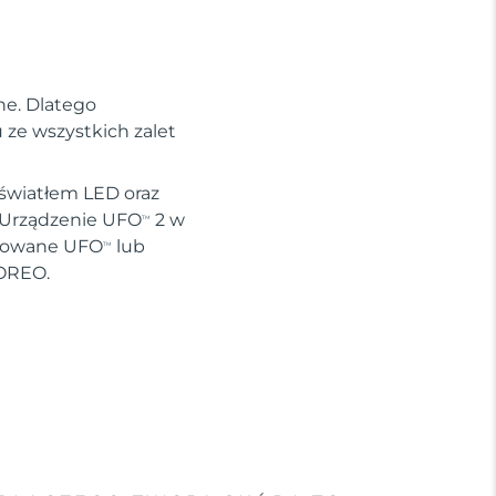
ne. Dlatego
ze wszystkich zalet
 światłem LED oraz
. Urządzenie UFO
2 w
TM
ywowane UFO
lub
TM
FOREO.