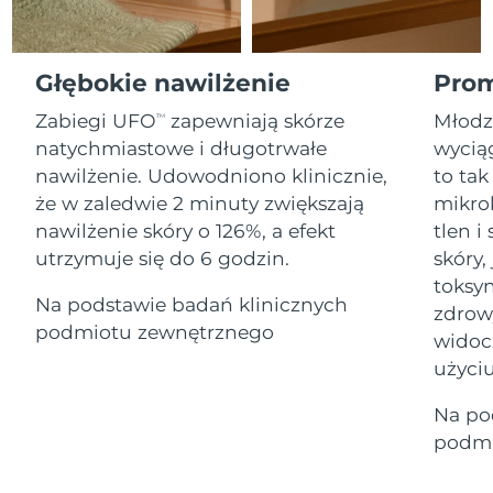
Serum
Gibraltar
All revitalizing eye massagers
issa™ Teeth Whitening Gel
8/15/26
Advanced pore care essentials
For healthy hair
18% PAP
Kosmetyki
Mężczyźni
Oczekiwany czas dostawy
Grecja
Głębokie nawilżenie
Prom
8/11/26
Zabiegi UFO
zapewniają skórze
Młodz
TM
SRA Hongkong
Oczekiwany czas dostawy
natychmiastowe i długotrwałe
wyciąg
(Chiny)
8/12/26
nawilżenie. Udowodniono klinicznie,
to tak
Kupuj
że w zaledwie 2 minuty zwiększają
mikro
Oczekiwany czas dostawy
Węgry
8/11/26
nawilżenie skóry o 126%, a efekt
tlen 
utrzymuje się do 6 godzin.
skóry,
Oczekiwany czas dostawy
Islandia
FOREO APP
toksyn
8/12/26
Na podstawie badań klinicznych
zdrow
O NAS
podmiotu zewnętrznego
Oczekiwany czas dostawy
widoc
Indonezja
8/9/26
użyciu
Oczekiwany czas dostawy
Irlandia
Na po
8/11/26
podmi
Oczekiwany czas dostawy
Wyspa Man
8/13/26