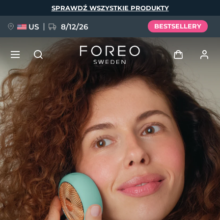
Przejdź
SPRAWDŹ WSZYSTKIE PRODUKTY
do
treści
US
8/12/26
BESTSELLERY
NOWOŚĆ
Zaloguj
Język
BREAKING NEWS
Profil użytkownika
English
Deutsch
Español
Moje urządzenia
FAQ™ Pure Beauty-Tech Elixir
Français
Italiano
Português
Moje zamówienia
Polski
Svenska
Русский
Türkçe
简体中文
繁體中文
Moje adresy
issa™ Teeth Whitening Set
Moje subskrypcje