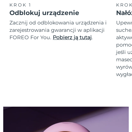
KROK 1
KROK
Odblokuj urządzenie
Nałó
Zacznij od odblokowania urządzenia i
Upewni
zarejestrowania gwarancji w aplikacji
suche
FOREO For You.
Pobierz ją tutaj
.
akty
pomoc
jeśli 
masec
wyrówn
wygła