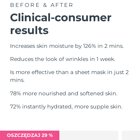
Oczekiwany czas dostawy
BEFORE & AFTER
Liban
8/12/26
Clinical-consumer
Oczekiwany czas dostawy
Litwa
results
8/11/26
Oczekiwany czas dostawy
Luksemburg
Increases skin moisture by 126% in 2 mins.
8/11/26
Reduces the look of wrinkles in 1 week.
Oczekiwany czas dostawy
SRA Makau (Chiny)
8/13/26
Is more effective than a sheet mask in just 2
Oczekiwany czas dostawy
mins.
Malezja
8/14/26
78% more nourished and softened skin.
Oczekiwany czas dostawy
Malta
8/11/26
72% instantly hydrated, more supple skin.
Oczekiwany czas dostawy
Meksyk
8/15/26
Oczekiwany czas dostawy
OSZCZĘDZAJ 29 %
Monako
8/12/26