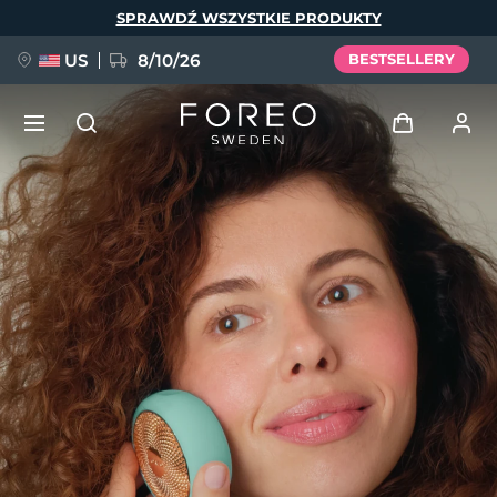
Przejdź
SPRAWDŹ WSZYSTKIE PRODUKTY
do
treści
US
8/10/26
BESTSELLERY
NOWOŚĆ
Zaloguj
Język
BREAKING NEWS
Profil użytkownika
English
Deutsch
Español
Moje urządzenia
FAQ™ Pure Beauty-Tech Elixir
Français
Italiano
Português
Moje zamówienia
Polski
Svenska
Русский
Türkçe
简体中文
繁體中文
Moje adresy
issa™ Teeth Whitening Set
Moje subskrypcje