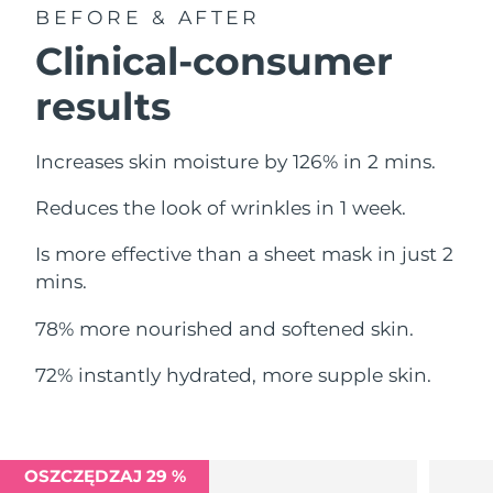
Oczekiwany czas dostawy
BEFORE & AFTER
Liban
10/8/26
Clinical-consumer
Oczekiwany czas dostawy
Litwa
results
9/8/26
Oczekiwany czas dostawy
Luksemburg
Increases skin moisture by 126% in 2 mins.
9/8/26
Reduces the look of wrinkles in 1 week.
Oczekiwany czas dostawy
SRA Makau (Chiny)
11/8/26
Is more effective than a sheet mask in just 2
Oczekiwany czas dostawy
mins.
Malezja
12/8/26
78% more nourished and softened skin.
Oczekiwany czas dostawy
Malta
9/8/26
72% instantly hydrated, more supple skin.
Oczekiwany czas dostawy
Meksyk
13/8/26
Oczekiwany czas dostawy
OSZCZĘDZAJ 29 %
Monako
10/8/26