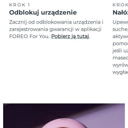
KROK 1
KROK
Odblokuj urządzenie
Nałó
Zacznij od odblokowania urządzenia i
Upewni
zarejestrowania gwarancji w aplikacji
suche
FOREO For You.
Pobierz ją tutaj
.
akty
pomoc
jeśli 
masec
wyrówn
wygła