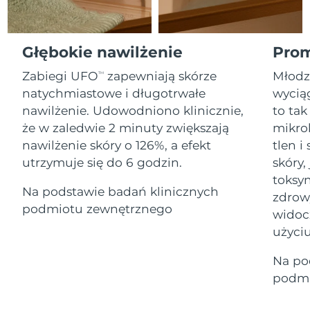
Serum
Gibraltar
All revitalizing eye massagers
issa™ Teeth Whitening Gel
13/8/26
Advanced pore care essentials
For healthy hair
18% PAP
Kosmetyki
Mężczyźni
Oczekiwany czas dostawy
Grecja
Głębokie nawilżenie
Prom
9/8/26
Zabiegi UFO
zapewniają skórze
Młodz
TM
SRA Hongkong
Oczekiwany czas dostawy
natychmiastowe i długotrwałe
wyciąg
(Chiny)
10/8/26
nawilżenie. Udowodniono klinicznie,
to tak
Kupuj
że w zaledwie 2 minuty zwiększają
mikro
Oczekiwany czas dostawy
Węgry
9/8/26
nawilżenie skóry o 126%, a efekt
tlen 
utrzymuje się do 6 godzin.
skóry,
Oczekiwany czas dostawy
Islandia
FOREO APP
toksyn
10/8/26
Na podstawie badań klinicznych
zdrow
O NAS
podmiotu zewnętrznego
Oczekiwany czas dostawy
widoc
Indonezja
7/8/26
użyciu
Oczekiwany czas dostawy
Irlandia
Na po
9/8/26
podmi
Oczekiwany czas dostawy
Wyspa Man
11/8/26