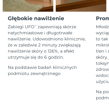
Serum
Gibraltar
All revitalizing eye massagers
issa™ Teeth Whitening Gel
13/08/2026
Advanced pore care essentials
For healthy hair
18% PAP
Kosmetyki
Mężczyźni
Oczekiwany czas dostawy
Grecja
Głębokie nawilżenie
Prom
09/08/2026
Zabiegi UFO
zapewniają skórze
Młodz
TM
SRA Hongkong
Oczekiwany czas dostawy
natychmiastowe i długotrwałe
wyciąg
(Chiny)
10/08/2026
nawilżenie. Udowodniono klinicznie,
to tak
Kupuj
że w zaledwie 2 minuty zwiększają
mikro
Oczekiwany czas dostawy
Węgry
09/08/2026
nawilżenie skóry o 126%, a efekt
tlen 
utrzymuje się do 6 godzin.
skóry,
Oczekiwany czas dostawy
Islandia
FOREO APP
toksyn
10/08/2026
Na podstawie badań klinicznych
zdrow
O NAS
podmiotu zewnętrznego
Oczekiwany czas dostawy
widoc
Indonezja
07/08/2026
użyciu
Oczekiwany czas dostawy
Irlandia
Na po
09/08/2026
podmi
Oczekiwany czas dostawy
Wyspa Man
11/08/2026