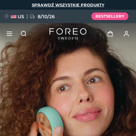
Przejdź
SPRAWDŹ WSZYSTKIE PRODUKTY
do
treści
US
8/10/26
BESTSELLERY
NOWOŚĆ
Zaloguj
Język
BREAKING NEWS
Profil użytkownika
English
Deutsch
Español
Moje urządzenia
FAQ™ Pure Beauty-Tech Elixir
Français
Italiano
Português
Moje zamówienia
Polski
Svenska
Русский
Türkçe
简体中文
繁體中文
Moje adresy
issa™ Teeth Whitening Set
Moje subskrypcje