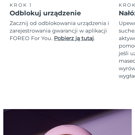
KROK 1
KROK
Odblokuj urządzenie
Nałó
Zacznij od odblokowania urządzenia i
Upewni
zarejestrowania gwarancji w aplikacji
suche
FOREO For You.
Pobierz ją tutaj
.
akty
pomoc
jeśli 
masec
wyrówn
wygła