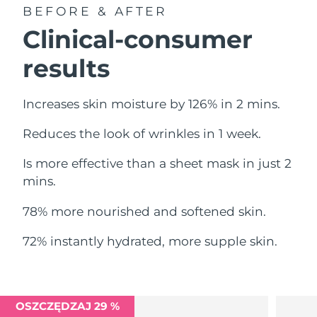
Oczekiwany czas dostawy
BEFORE & AFTER
Liban
10/08/2026
Clinical-consumer
Oczekiwany czas dostawy
Litwa
results
09/08/2026
Oczekiwany czas dostawy
Luksemburg
Increases skin moisture by 126% in 2 mins.
09/08/2026
Reduces the look of wrinkles in 1 week.
Oczekiwany czas dostawy
SRA Makau (Chiny)
11/08/2026
Is more effective than a sheet mask in just 2
Oczekiwany czas dostawy
mins.
Malezja
12/08/2026
78% more nourished and softened skin.
Oczekiwany czas dostawy
Malta
09/08/2026
72% instantly hydrated, more supple skin.
Oczekiwany czas dostawy
Meksyk
13/08/2026
Oczekiwany czas dostawy
OSZCZĘDZAJ 29 %
Monako
10/08/2026