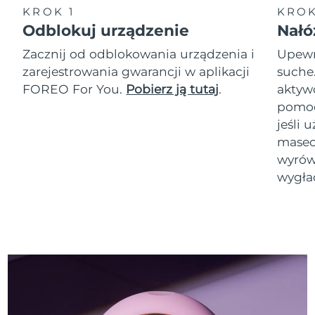
KROK 1
KROK
Odblokuj urządzenie
Nałó
Zacznij od odblokowania urządzenia i
Upewni
zarejestrowania gwarancji w aplikacji
suche
FOREO For You.
Pobierz ją tutaj
.
akty
pomoc
jeśli 
masec
wyrówn
wygła