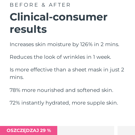
Oczekiwany czas dostawy
BEFORE & AFTER
Liban
8/11/26
Clinical-consumer
Oczekiwany czas dostawy
Litwa
results
8/10/26
Oczekiwany czas dostawy
Luksemburg
Increases skin moisture by 126% in 2 mins.
8/10/26
Reduces the look of wrinkles in 1 week.
Oczekiwany czas dostawy
SRA Makau (Chiny)
8/12/26
Is more effective than a sheet mask in just 2
Oczekiwany czas dostawy
mins.
Malezja
8/13/26
78% more nourished and softened skin.
Oczekiwany czas dostawy
Malta
8/10/26
72% instantly hydrated, more supple skin.
Oczekiwany czas dostawy
Meksyk
8/14/26
Oczekiwany czas dostawy
OSZCZĘDZAJ 29 %
Monako
8/11/26