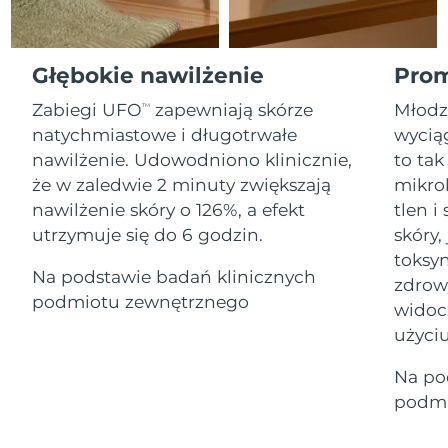
Serum
Gibraltar
All revitalizing eye massagers
issa™ Teeth Whitening Gel
8/14/26
Advanced pore care essentials
For healthy hair
18% PAP
Kosmetyki
Mężczyźni
Oczekiwany czas dostawy
Grecja
Głębokie nawilżenie
Prom
8/10/26
Zabiegi UFO
zapewniają skórze
Młodz
TM
SRA Hongkong
Oczekiwany czas dostawy
natychmiastowe i długotrwałe
wyciąg
(Chiny)
8/11/26
nawilżenie. Udowodniono klinicznie,
to tak
Kupuj
że w zaledwie 2 minuty zwiększają
mikro
Oczekiwany czas dostawy
Węgry
8/10/26
nawilżenie skóry o 126%, a efekt
tlen 
utrzymuje się do 6 godzin.
skóry,
Oczekiwany czas dostawy
Islandia
FOREO APP
toksyn
8/11/26
Na podstawie badań klinicznych
zdrow
O NAS
podmiotu zewnętrznego
Oczekiwany czas dostawy
widoc
Indonezja
8/8/26
użyciu
Oczekiwany czas dostawy
Irlandia
Na po
8/10/26
podmi
Oczekiwany czas dostawy
Wyspa Man
8/12/26