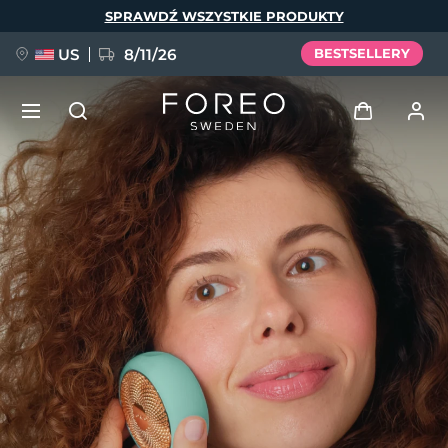
Przejdź
SPRAWDŹ WSZYSTKIE PRODUKTY
do
treści
US
8/11/26
BESTSELLERY
NOWOŚĆ
Zaloguj
Język
BREAKING NEWS
Profil użytkownika
English
Deutsch
Español
Moje urządzenia
FAQ™ Pure Beauty-Tech Elixir
Français
Italiano
Português
Moje zamówienia
Polski
Svenska
Русский
Türkçe
简体中文
繁體中文
Moje adresy
issa™ Teeth Whitening Set
Moje subskrypcje