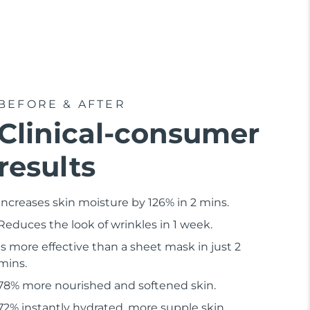
BEFORE & AFTER
Clinical-consumer
results
Increases skin moisture by 126% in 2 mins.
Reduces the look of wrinkles in 1 week.
Is more effective than a sheet mask in just 2
mins.
78% more nourished and softened skin.
72% instantly hydrated, more supple skin.