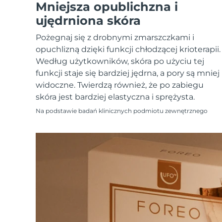
Urządzenia ESPADA™
Urządzenia do pielęgnacji oczu
Mniejsza opublichzna i
LUNA™ Dual-Peptide Scalp
Pielęgnacja skóry KIWI™
All acne treatment devices
All revitalizing eye massagers
Serum
ujędrniona skóra
issa™ Teeth Whitening Gel
Advanced pore care essentials
For healthy hair
18% PAP
Pożegnaj się z drobnymi zmarszczkami i
Kosmetyki
Mężczyźni
opuchlizną dzięki funkcji chłodzącej krioterapii.
Według użytkowników, skóra po użyciu tej
funkcji staje się bardziej jędrna, a pory są mniej
widoczne. Twierdzą również, że po zabiegu
skóra jest bardziej elastyczna i sprężysta.
Kupuj
Na podstawie badań klinicznych podmiotu zewnętrznego
FOREO APP
O NAS