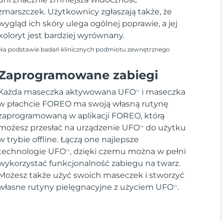
zmarszczek. Użytkownicy zgłaszają także, że
wygląd ich skóry ulega ogólnej poprawie, a jej
koloryt jest bardziej wyrównany.
Na podstawie badań klinicznych podmiotu zewnętrznego
Zaprogramowane zabiegi
Każda maseczka aktywowana UFO
i maseczka
TM
w płachcie FOREO ma swoją własną rutynę
zaprogramowaną w aplikacji FOREO, którą
możesz przesłać na urządzenie UFO
do użytku
TM
w trybie offline. Łączą one najlepsze
technologie UFO
, dzięki czemu można w pełni
TM
wykorzystać funkcjonalność zabiegu na twarz.
Możesz także użyć swoich maseczek i stworzyć
własne rutyny pielęgnacyjne z użyciem UFO
.
TM