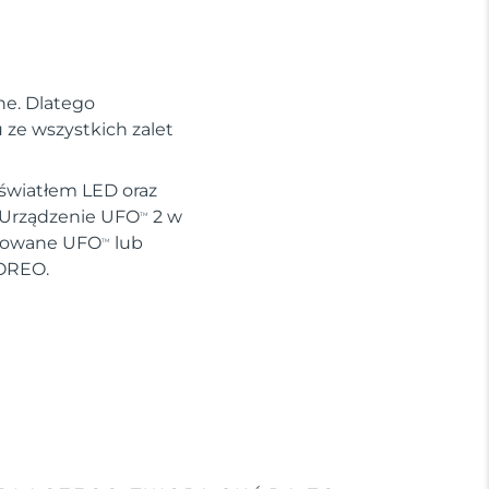
ne. Dlatego
ze wszystkich zalet
 światłem LED oraz
. Urządzenie UFO
2 w
TM
ywowane UFO
lub
TM
FOREO.