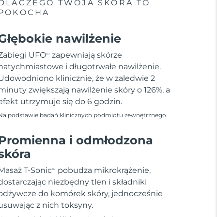
DLACZEGO TWOJA SKÓRA TO
POKOCHA
Głębokie nawilżenie
Zabiegi UFO
zapewniają skórze
TM
natychmiastowe i długotrwałe nawilżenie.
Udowodniono klinicznie, że w zaledwie 2
minuty zwiększają nawilżenie skóry o 126%, a
efekt utrzymuje się do 6 godzin.
Na podstawie badań klinicznych podmiotu zewnętrznego
Promienna i odmłodzona
skóra
Masaż T-Sonic
pobudza mikrokrążenie,
TM
dostarczając niezbędny tlen i składniki
odżywcze do komórek skóry, jednocześnie
usuwając z nich toksyny.