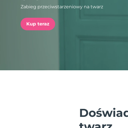
Zabieg przeciwstarzeniowy na twarz
issa™ Teeth Whitening Set
Kup teraz
FAQ™ Dual LED Panel
POPULARNY
Specjalne oferty
Bestsellery
Doświad
twarz.