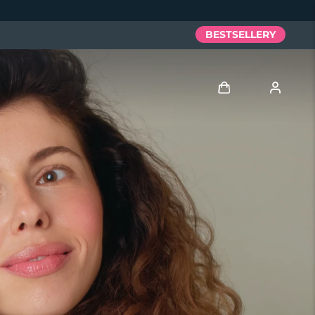
BESTSELLERY
Zaloguj
Profil użytkownika
Moje urządzenia
Moje zamówienia
Moje adresy
Moje subskrypcje