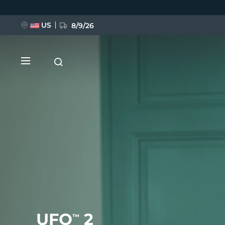
Przejdź
do
treści
US
8/9/26
NOWOŚĆ
BREAKING NEWS
FAQ™ Pure Beauty-Tech Elixir
UFO
2
™