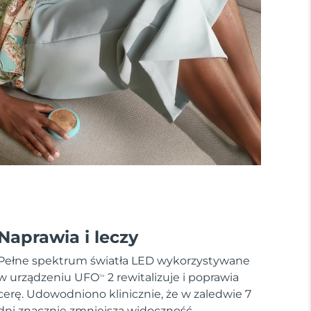
Naprawia i leczy
Pełne spektrum światła LED wykorzystywane
w urządzeniu UFO
2 rewitalizuje i poprawia
TM
cerę. Udowodniono klinicznie, że w zaledwie 7
dni znacznie zmniejsza widoczność