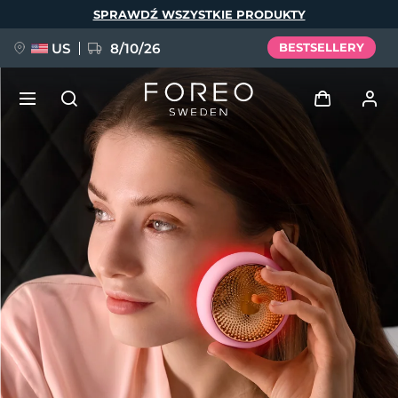
Przejdź
SPRAWDŹ WSZYSTKIE PRODUKTY
do
treści
US
8/10/26
BESTSELLERY
NOWOŚĆ
Zaloguj
Język
BREAKING NEWS
Profil użytkownika
English
Deutsch
Español
Moje urządzenia
FAQ™ Pure Beauty-Tech Elixir
Français
Italiano
Português
Moje zamówienia
Polski
Svenska
Русский
Türkçe
简体中文
繁體中文
Moje adresy
issa™ Teeth Whitening Set
Moje subskrypcje