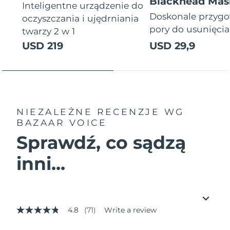
Blackhead Mas
Inteligentne urządzenie do
Doskonale przyg
oczyszczania i ujędrniania
pory do usunięci
twarzy 2 w 1
USD 219
USD 29,9
NIEZALEŻNE RECENZJE
WG
BAZAAR VOICE
Sprawdź, co sądzą
inni...
4.8
(71)
Write a review
4.8
out