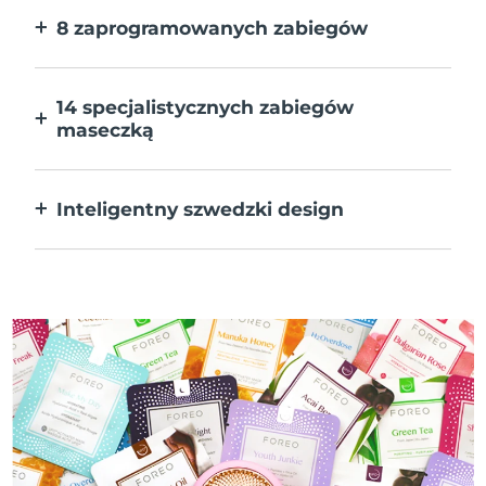
8 zaprogramowanych zabiegów
Jedno naciśnięcie przycisku. Dostosuj
preferencje w aplikacji.
14 specjalistycznych zabiegów
maseczką
Doskonałe połączenie technologii dla
uzupełnienia składników maseczki.
Inteligentny szwedzki design
W 100% wodoodporne i ultrahigieniczne.
Do 50 minut działania na ładowanie USB.