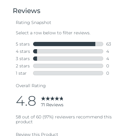
of
5
stars,
average
rating
value.
Read
71
Reviews.
Same
page
link.