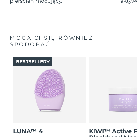
pierścień mocujący.
aktyw
MOGĄ CI SIĘ RÓWNIEŻ
SPODOBAĆ
BESTSELLERY
LUNA™ 4
KIWI™ Active 