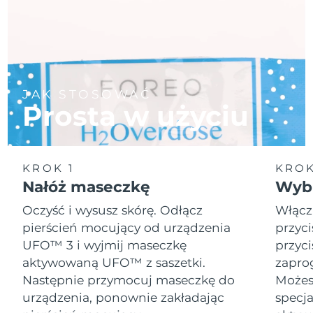
JAK STOSOWAĆ
Prosta w użyciu
KROK 1
KROK
Nałóż maseczkę
Wybi
Oczyść i wysusz skórę. Odłącz
Włącz
pierścień mocujący od urządzenia
przyci
UFO™ 3 i wyjmij maseczkę
przyci
aktywowaną UFO™ z saszetki.
zapro
Następnie przymocuj maseczkę do
Możesz
urządzenia, ponownie zakładając
specja