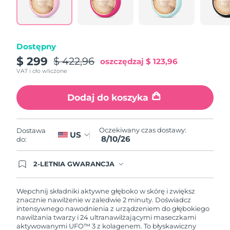
Oczekiwany czas dostawy
Portoryko
8/11/26
Oczekiwany czas dostawy
Katar
Dostępny
8/10/26
$ 299
$ 422,96
oszczędzaj
$ 123,96
Oczekiwany czas dostawy
Reunion
VAT i cło wliczone
8/14/26
Dodaj do koszyka
Oczekiwany czas dostawy
Rumunia
8/9/26
Oczekiwany czas dostawy
Oczekiwany czas dostawy:
Dostawa
Rosja
US
8/17/26
8/10/26
do:
Oczekiwany czas dostawy
Arabia Saudyjska
2-LETNIA GWARANCJA
8/10/26
Dzisiejsze zamówienie uprawnia do korzystania z
pełnej gwarancji FOREO. Oznacza to, że w
przypadku wystąpienia problemów w ciągu 2 lat
Oczekiwany czas dostawy
Wepchnij składniki aktywne głęboko w skórę i zwiększ
Singapur
od zakupu, FOREO bezpłatnie wymieni produkt.
8/11/26
znacznie nawilżenie w zaledwie 2 minuty. Doświadcz
intensywnego nawodnienia z urządzeniem do głębokiego
nawilżania twarzy i 24 ultranawilżającymi maseczkami
Oczekiwany czas dostawy
Słowacja
aktywowanymi UFO™ 3 z kolagenem. To błyskawiczny