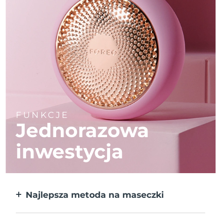
FUNKCJE
Jednorazowa
inwestycja
Najlepsza metoda na maseczki
Większa skuteczność od maseczek w
płachcie. Do tego 10x szybciej.