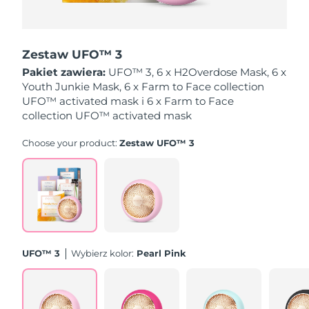
Oczekiwany czas dostawy
Holandia
8/9/26
Zestaw UFO™ 3
Oczekiwany czas dostawy
Pakiet zawiera:
UFO™ 3, 6 x H2Overdose Mask, 6 x
Nowa Zelandia
8/9/26
Youth Junkie Mask, 6 x Farm to Face collection
UFO™ activated mask i 6 x Farm to Face
Oczekiwany czas dostawy
collection UFO™ activated mask
Norwegia
8/9/26
Choose your product:
Zestaw UFO™ 3
Oczekiwany czas dostawy
Oman
8/12/26
Oczekiwany czas dostawy
Filipiny
8/12/26
Oczekiwany czas dostawy
Polska
8/10/26
UFO™ 3
Wybierz kolor:
Pearl Pink
Oczekiwany czas dostawy
Portugalia
8/9/26