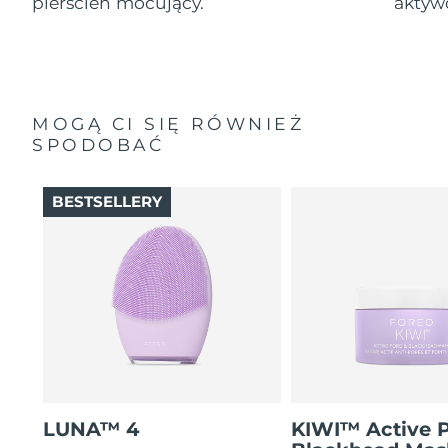
pierścień mocujący.
aktyw
MOGĄ CI SIĘ RÓWNIEŻ
SPODOBAĆ
BESTSELLERY
LUNA™ 4
KIWI™ Active 