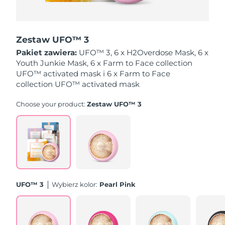
Oczekiwany czas dostawy
Holandia
8/10/26
Zestaw UFO™ 3
Oczekiwany czas dostawy
Pakiet zawiera:
UFO™ 3, 6 x H2Overdose Mask, 6 x
Nowa Zelandia
8/10/26
Youth Junkie Mask, 6 x Farm to Face collection
UFO™ activated mask i 6 x Farm to Face
Oczekiwany czas dostawy
collection UFO™ activated mask
Norwegia
8/10/26
Choose your product:
Zestaw UFO™ 3
Oczekiwany czas dostawy
Oman
8/13/26
Oczekiwany czas dostawy
Filipiny
8/13/26
Oczekiwany czas dostawy
Polska
8/11/26
UFO™ 3
Wybierz kolor:
Pearl Pink
Oczekiwany czas dostawy
Portugalia
8/10/26