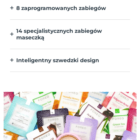
8 zaprogramowanych zabiegów
Jedno naciśnięcie przycisku. Dostosuj
preferencje w aplikacji.
14 specjalistycznych zabiegów
maseczką
Doskonałe połączenie technologii dla
uzupełnienia składników maseczki.
Inteligentny szwedzki design
W 100% wodoodporne i ultrahigieniczne.
Do 50 minut działania na ładowanie USB.