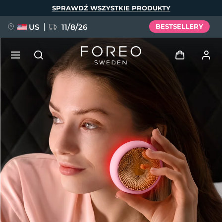
Przejdź
SPRAWDŹ WSZYSTKIE PRODUKTY
do
treści
US
11/8/26
BESTSELLERY
NOWOŚĆ
Zaloguj
Język
BREAKING NEWS
Profil użytkownika
English
Deutsch
Español
Moje urządzenia
FAQ™ Pure Beauty-Tech Elixir
Français
Italiano
Português
Moje zamówienia
Polski
Svenska
Русский
Türkçe
简体中文
繁體中文
Moje adresy
issa™ Teeth Whitening Set
Moje subskrypcje