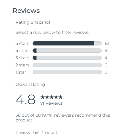
of
5
stars,
average
rating
value.
Read
71
Reviews.
Same
page
link.