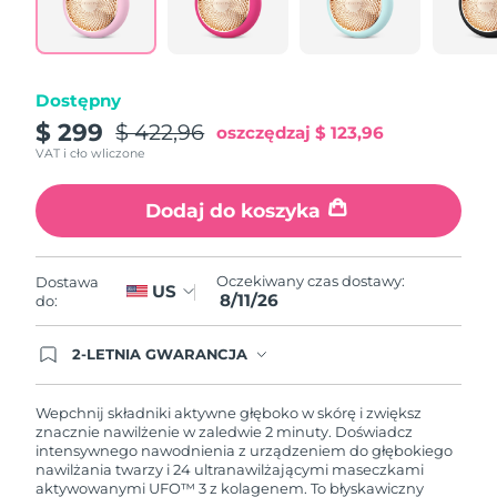
Oczekiwany czas dostawy
Portoryko
8/12/26
Oczekiwany czas dostawy
Katar
Dostępny
8/11/26
$ 299
$ 422,96
oszczędzaj
$ 123,96
Oczekiwany czas dostawy
Reunion
VAT i cło wliczone
8/15/26
Dodaj do koszyka
Oczekiwany czas dostawy
Rumunia
8/10/26
Oczekiwany czas dostawy
Oczekiwany czas dostawy:
Dostawa
Rosja
US
8/18/26
8/11/26
do:
Oczekiwany czas dostawy
Arabia Saudyjska
2-LETNIA GWARANCJA
8/11/26
Dzisiejsze zamówienie uprawnia do korzystania z
pełnej gwarancji FOREO. Oznacza to, że w
przypadku wystąpienia problemów w ciągu 2 lat
Oczekiwany czas dostawy
Wepchnij składniki aktywne głęboko w skórę i zwiększ
Singapur
od zakupu, FOREO bezpłatnie wymieni produkt.
8/12/26
znacznie nawilżenie w zaledwie 2 minuty. Doświadcz
intensywnego nawodnienia z urządzeniem do głębokiego
nawilżania twarzy i 24 ultranawilżającymi maseczkami
Oczekiwany czas dostawy
Słowacja
aktywowanymi UFO™ 3 z kolagenem. To błyskawiczny