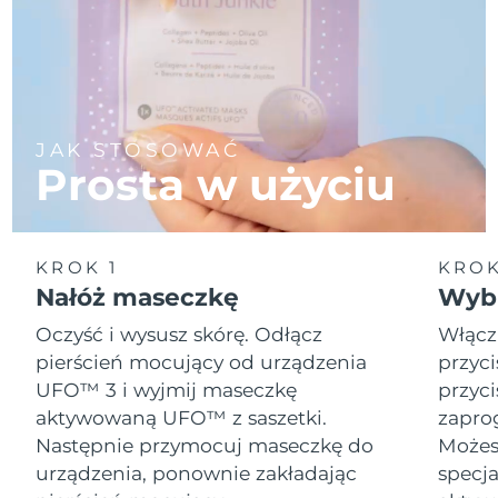
JAK STOSOWAĆ
Prosta w użyciu
KROK 1
KROK
Nałóż maseczkę
Wybi
Oczyść i wysusz skórę. Odłącz
Włącz
pierścień mocujący od urządzenia
przyci
UFO™ 3 i wyjmij maseczkę
przyci
aktywowaną UFO™ z saszetki.
zapro
Następnie przymocuj maseczkę do
Możesz
urządzenia, ponownie zakładając
specja