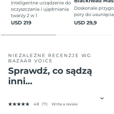
Blackhead Mas
Inteligentne urządzenie do
Doskonale przyg
oczyszczania i ujędrniania
pory do usunięci
twarzy 2 w 1
USD 219
USD 29,9
NIEZALEŻNE RECENZJE
WG
BAZAAR VOICE
Sprawdź, co sądzą
inni...
4.8
(71)
Write a review
4.8
out