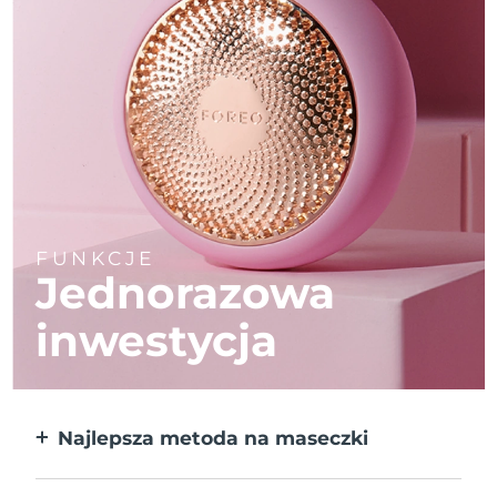
FUNKCJE
Jednorazowa
inwestycja
Najlepsza metoda na maseczki
Większa skuteczność od maseczek w
płachcie. Do tego 10x szybciej.