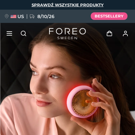
Przejdź
SPRAWDŹ WSZYSTKIE PRODUKTY
do
treści
US
8/10/26
BESTSELLERY
NOWOŚĆ
Zaloguj
Język
BREAKING NEWS
Profil użytkownika
English
Deutsch
Español
Moje urządzenia
FAQ™ Pure Beauty-Tech Elixir
Français
Italiano
Português
Moje zamówienia
Polski
Svenska
Русский
Türkçe
简体中文
繁體中文
Moje adresy
issa™ Teeth Whitening Set
Moje subskrypcje