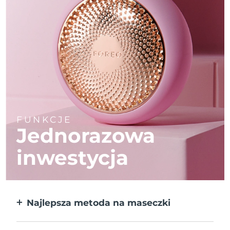
FUNKCJE
Jednorazowa
inwestycja
Najlepsza metoda na maseczki
Większa skuteczność od maseczek w
płachcie. Do tego 10x szybciej.