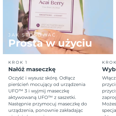
JAK STOSOWAĆ
Prosta w użyciu
KROK 1
KROK
Nałóż maseczkę
Wybi
Oczyść i wysusz skórę. Odłącz
Włącz
pierścień mocujący od urządzenia
przyci
UFO™ 3 i wyjmij maseczkę
przyci
aktywowaną UFO™ z saszetki.
zapro
Następnie przymocuj maseczkę do
Możesz
urządzenia, ponownie zakładając
specja