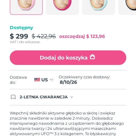
Oczekiwany czas dostawy
Portoryko
8/11/26
Oczekiwany czas dostawy
Katar
Dostępny
8/10/26
$ 299
$ 422,96
oszczędzaj
$ 123,96
Oczekiwany czas dostawy
Reunion
VAT i cło wliczone
8/14/26
Dodaj do koszyka
Oczekiwany czas dostawy
Rumunia
8/9/26
Oczekiwany czas dostawy
Oczekiwany czas dostawy:
Dostawa
Rosja
US
8/17/26
8/10/26
do:
Oczekiwany czas dostawy
Arabia Saudyjska
2-LETNIA GWARANCJA
8/10/26
Dzisiejsze zamówienie uprawnia do korzystania z
pełnej gwarancji FOREO. Oznacza to, że w
przypadku wystąpienia problemów w ciągu 2 lat
Oczekiwany czas dostawy
Wepchnij składniki aktywne głęboko w skórę i zwiększ
Singapur
od zakupu, FOREO bezpłatnie wymieni produkt.
8/11/26
znacznie nawilżenie w zaledwie 2 minuty. Doświadcz
intensywnego nawodnienia z urządzeniem do głębokiego
nawilżania twarzy i 24 ultranawilżającymi maseczkami
Oczekiwany czas dostawy
Słowacja
aktywowanymi UFO™ 3 z kolagenem. To błyskawiczny