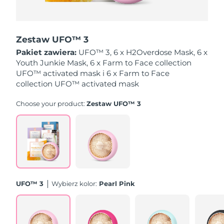
Oczekiwany czas dostawy
Holandia
8/9/26
Zestaw UFO™ 3
Oczekiwany czas dostawy
Pakiet zawiera:
UFO™ 3, 6 x H2Overdose Mask, 6 x
Nowa Zelandia
8/9/26
Youth Junkie Mask, 6 x Farm to Face collection
UFO™ activated mask i 6 x Farm to Face
Oczekiwany czas dostawy
collection UFO™ activated mask
Norwegia
8/9/26
Choose your product:
Zestaw UFO™ 3
Oczekiwany czas dostawy
Oman
8/12/26
Oczekiwany czas dostawy
Filipiny
8/12/26
Oczekiwany czas dostawy
Polska
8/10/26
UFO™ 3
Wybierz kolor:
Pearl Pink
Oczekiwany czas dostawy
Portugalia
8/9/26