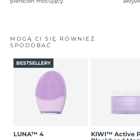
pierścień mocujący.
aktyw
MOGĄ CI SIĘ RÓWNIEŻ
SPODOBAĆ
BESTSELLERY
LUNA™ 4
KIWI™ Active 