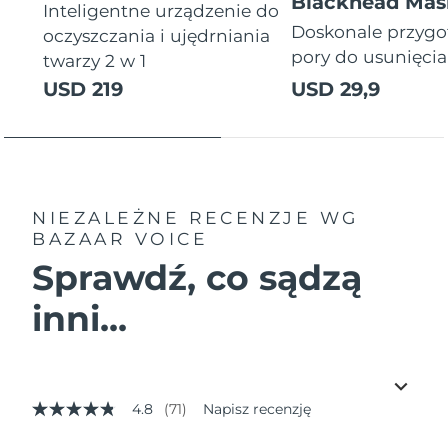
Blackhead Mas
Inteligentne urządzenie do
Doskonale przyg
oczyszczania i ujędrniania
pory do usunięci
twarzy 2 w 1
USD 219
USD 29,9
NIEZALEŻNE RECENZJE
WG
BAZAAR VOICE
Sprawdź, co sądzą
inni...
4.8
(71)
Napisz recenzję
4.8
z