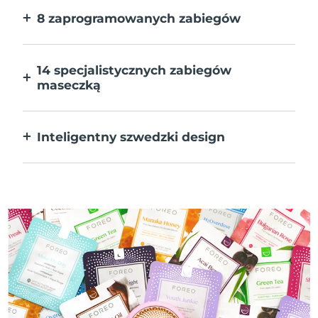
8 zaprogramowanych zabiegów
Jedno naciśnięcie przycisku. Dostosuj
preferencje w aplikacji.
14 specjalistycznych zabiegów
maseczką
Doskonałe połączenie technologii dla
uzupełnienia składników maseczki.
Inteligentny szwedzki design
W 100% wodoodporne i ultrahigieniczne.
Do 50 minut działania na ładowanie USB.