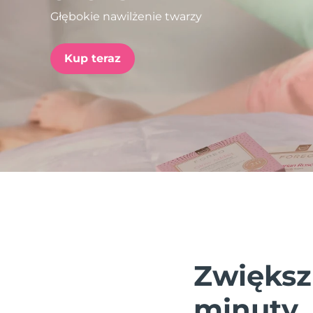
Głębokie nawilżenie twarzy
issa™ Teeth Whitening Set
Kup teraz
FAQ™ Dual LED Panel
POPULARNY
Specjalne oferty
Bestsellery
Zwiększ
minuty.