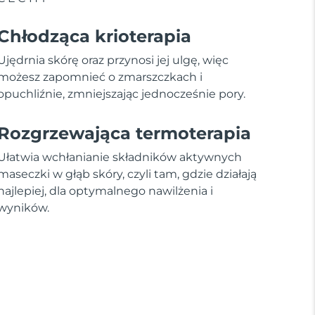
Chłodząca krioterapia
Ujędrnia skórę oraz przynosi jej ulgę, więc
możesz zapomnieć o zmarszczkach i
opuchliźnie, zmniejszając jednocześnie pory.
Rozgrzewająca termoterapia
Ułatwia wchłanianie składników aktywnych
maseczki w głąb skóry, czyli tam, gdzie działają
najlepiej, dla optymalnego nawilżenia i
wyników.