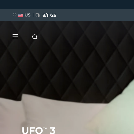
Przejdź
do
treści
US
8/11/26
NOWOŚĆ
BREAKING NEWS
FAQ™ Pure Beauty-Tech Elixir
UFO
3
™