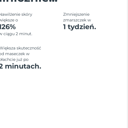
Nawilżenie skóry
Zmniejszenie
większe o
zmarszczek w
126%
1 tydzień.
w ciągu 2 minut.
Większa skuteczność
od maseczek w
płachcie już po
2 minutach.