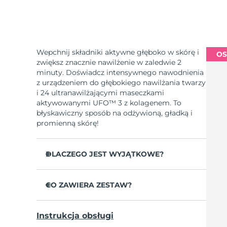
Wepchnij składniki aktywne głęboko w skórę i
OS
zwiększ znacznie nawilżenie w zaledwie 2
minuty. Doświadcz intensywnego nawodnienia
z urządzeniem do głębokiego nawilżania twarzy
i 24 ultranawilżającymi maseczkami
aktywowanymi UFO™ 3 z kolagenem. To
błyskawiczny sposób na odżywioną, gładką i
promienną skórę!
DLACZEGO JEST WYJĄTKOWE?
Udowodniono klinicznie, że w 2 minuty
zwiększa nawilżenie skóry o 126% i jest
CO ZAWIERA ZESTAW?
skuteczniejsze od maseczki w płachcie.
UFO™ 3
Udowodniono klinicznie, że w ciągu 1
Instrukcja obsługi
tygodnia zmniejsza widoczność zmarszczek.
6 x UFO™ Youth Junkie 2.0 Masks, 6 x UFO™