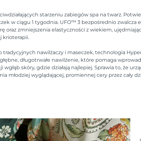
ciwdziałających starzeniu zabiegów spa na twarz. Potwie
zek w ciągu 1 tygodnia. UFO™ 3 bezpośrednio zwalcza e
rę oraz zmniejszenia elastyczności z wiekiem, ujędrniają
krioterapii.
 tradycyjnych nawilżaczy i maseczek, technologia Hyper
łębne, długotrwałe nawilżenie, które pomaga wprowadz
wgłąb skóry, gdzie działają najlepiej. Sprawia to, że urzą
ia młodziej wyglądającej, promiennej cery przez cały dz