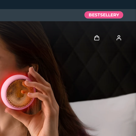
BESTSELLERY
Zaloguj
Profil użytkownika
Moje urządzenia
Moje zamówienia
Moje adresy
Moje subskrypcje