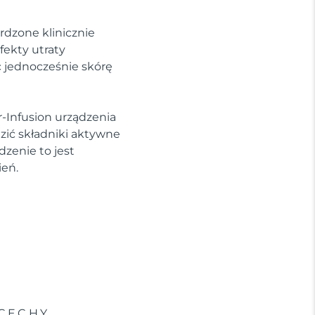
rdzone klinicznie
fekty utraty
c jednocześnie skórę
-Infusion urządzenia
ić składniki aktywne
dzenie to jest
ień.
CECHY