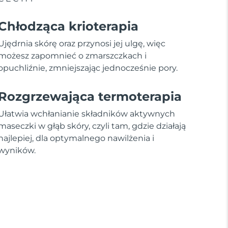
Chłodząca krioterapia
Ujędrnia skórę oraz przynosi jej ulgę, więc
możesz zapomnieć o zmarszczkach i
opuchliźnie, zmniejszając jednocześnie pory.
Rozgrzewająca termoterapia
Ułatwia wchłanianie składników aktywnych
maseczki w głąb skóry, czyli tam, gdzie działają
najlepiej, dla optymalnego nawilżenia i
wyników.