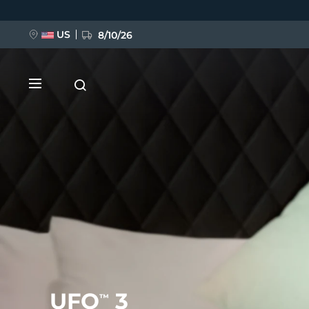
Przejdź
do
treści
US
8/10/26
NOWOŚĆ
BREAKING NEWS
FAQ™ Pure Beauty-Tech Elixir
UFO
3
™