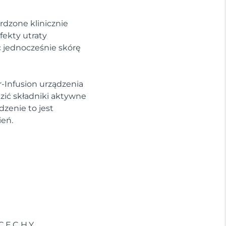
rdzone klinicznie
fekty utraty
c jednocześnie skórę
-Infusion urządzenia
ić składniki aktywne
dzenie to jest
ień.
CECHY