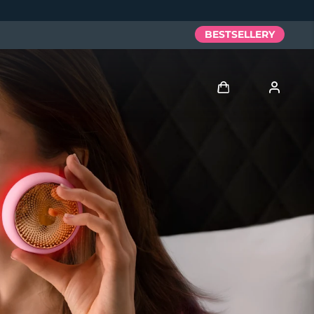
BESTSELLERY
Zaloguj
Profil użytkownika
Moje urządzenia
Moje zamówienia
Moje adresy
Moje subskrypcje