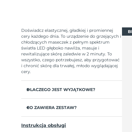
Doświadcz elastycznej, gładkiej i promiennej
B
cery każdego dnia. To urządzenie do grzejących i
chłodzących maseczek z pełnym spektrum
światła LED głęboko nawilża, masuje i
rewitalizujące skórę zaledwie w 2 minuty. To
wszystko, czego potrzebujesz, aby przygotować
i chronić skórę dla trwałej, młodo wyglądającej
cery.
DLACZEGO JEST WYJĄTKOWE?
5 potwierdzonych klinicznie technologii i
zabiegów zapewnia wyniki przeciwdziałające
CO ZAWIERA ZESTAW?
starzeniu.
UFO™ 3
Oferuje odżywczy zabieg maseczką,
Instrukcja obsługi
nagrzewanie, chłodzenie, terapię światłem
Kabel ładujący USB