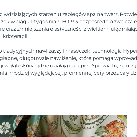
ciwdziałających starzeniu zabiegów spa na twarz. Potwie
zek w ciągu 1 tygodnia. UFO™ 3 bezpośrednio zwalcza e
rę oraz zmniejszenia elastyczności z wiekiem, ujędrniają
krioterapii.
 tradycyjnych nawilżaczy i maseczek, technologia Hyper
łębne, długotrwałe nawilżenie, które pomaga wprowadz
wgłąb skóry, gdzie działają najlepiej. Sprawia to, że urzą
ia młodziej wyglądającej, promiennej cery przez cały dz