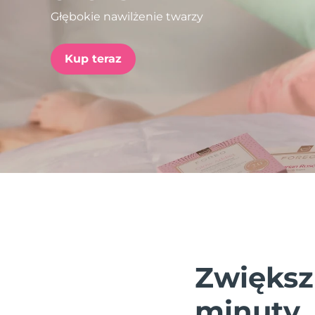
Głębokie nawilżenie twarzy
issa™ Teeth Whitening Set
Kup teraz
FAQ™ Dual LED Panel
POPULARNY
Specjalne oferty
Bestsellery
Zwiększ
minuty.