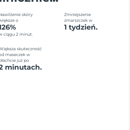
Nawilżenie skóry
Zmniejszenie
większe o
zmarszczek w
126%
1 tydzień.
w ciągu 2 minut.
Większa skuteczność
od maseczek w
płachcie już po
2 minutach.