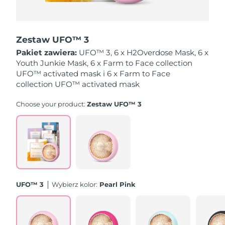
Oczekiwany czas dostawy
Holandia
8/10/26
Zestaw UFO™ 3
Oczekiwany czas dostawy
Pakiet zawiera:
UFO™ 3, 6 x H2Overdose Mask, 6 x
Nowa Zelandia
8/10/26
Youth Junkie Mask, 6 x Farm to Face collection
UFO™ activated mask i 6 x Farm to Face
Oczekiwany czas dostawy
collection UFO™ activated mask
Norwegia
8/10/26
Choose your product:
Zestaw UFO™ 3
Oczekiwany czas dostawy
Oman
8/13/26
Oczekiwany czas dostawy
Filipiny
8/13/26
Oczekiwany czas dostawy
Polska
8/11/26
UFO™ 3
Wybierz kolor:
Pearl Pink
Oczekiwany czas dostawy
Portugalia
8/10/26