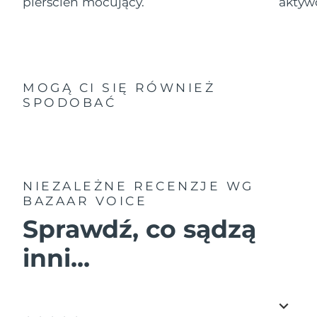
pierścień mocujący.
aktyw
MOGĄ CI SIĘ RÓWNIEŻ
SPODOBAĆ
NIEZALEŻNE RECENZJE
WG
BAZAAR VOICE
Sprawdź, co sądzą
inni...