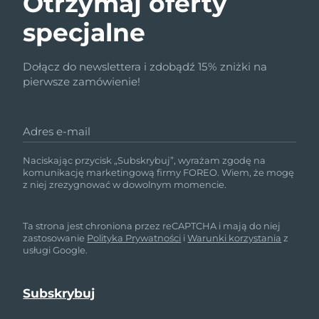
Otrzymaj oferty
specjalne
Dołącz do newslettera i zdobądź 15% zniżki na
pierwsze zamówienie!
Adres e-mail
Naciskając przycisk „Subskrybuj”, wyrażam zgodę na
komunikację marketingową firmy FOREO. Wiem, że mogę
z niej zrezygnować w dowolnym momencie.
Ta strona jest chroniona przez reCAPTCHA i mają do niej
zastosowanie
Polityka Prywatności
i
Warunki korzystania
z
usługi Google.