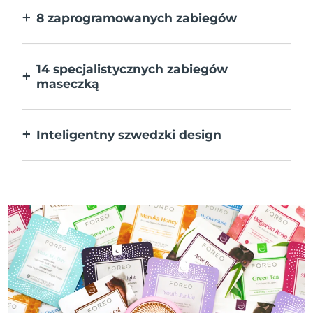
8 zaprogramowanych zabiegów
Jedno naciśnięcie przycisku. Dostosuj
preferencje w aplikacji.
14 specjalistycznych zabiegów
maseczką
Doskonałe połączenie technologii dla
uzupełnienia składników maseczki.
Inteligentny szwedzki design
W 100% wodoodporne i ultrahigieniczne.
Do 50 minut działania na ładowanie USB.