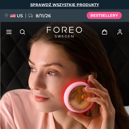
Przejdź
SPRAWDŹ WSZYSTKIE PRODUKTY
do
treści
US
8/11/26
BESTSELLERY
NOWOŚĆ
Zaloguj
Język
BREAKING NEWS
Profil użytkownika
English
Deutsch
Español
Moje urządzenia
FAQ™ Pure Beauty-Tech Elixir
Français
Italiano
Português
Moje zamówienia
Polski
Svenska
Русский
Türkçe
简体中文
繁體中文
Moje adresy
issa™ Teeth Whitening Set
Moje subskrypcje