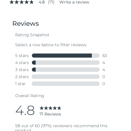
4.8
(71)
Write a review
4.8
out
of
5
stars,
average
rating
value.
Read
71
Reviews.
Same
page
link.