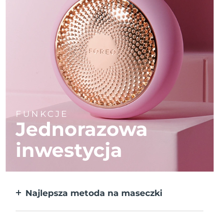
FUNKCJE
Jednorazowa
inwestycja
Najlepsza metoda na maseczki
Większa skuteczność od maseczek w
płachcie. Do tego 10x szybciej.