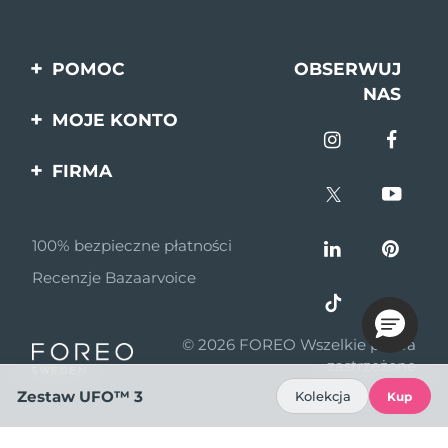
POMOC
OBSERWUJ
NAS
Kontakt
MOJE KONTO
Zamówienia & Wysyłka
Rejestracja produktu
FIRMA
Gwarancja & Zwroty
Pomoc
O nas
Pytania i odpowiedzi
100% bezpieczne płatności
Program partnerski
Informacje o baterii
Recenzje Bazaarvoice
Wiadomości
partnerskie
© 2026 FOREO Wszelkie prawa
MYSA
zastrzeżone
Dystrybutorzy
Zestaw UFO™ 3
Kolekcja
Kup
Zasady korzystania