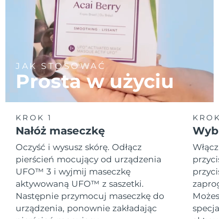
JAK STOSOWAĆ
Prosta w użyciu
KROK 1
KROK
Nałóż maseczkę
Wybi
Oczyść i wysusz skórę. Odłącz
Włącz
pierścień mocujący od urządzenia
przyci
UFO™ 3 i wyjmij maseczkę
przyci
aktywowaną UFO™ z saszetki.
zapro
Następnie przymocuj maseczkę do
Możesz
urządzenia, ponownie zakładając
specja