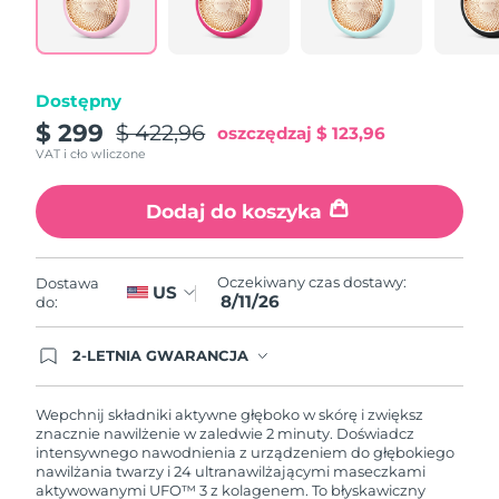
Oczekiwany czas dostawy
Portoryko
8/12/26
Oczekiwany czas dostawy
Katar
Dostępny
8/11/26
$ 299
$ 422,96
oszczędzaj
$ 123,96
Oczekiwany czas dostawy
Reunion
VAT i cło wliczone
8/15/26
Dodaj do koszyka
Oczekiwany czas dostawy
Rumunia
8/10/26
Oczekiwany czas dostawy
Oczekiwany czas dostawy:
Dostawa
Rosja
US
8/18/26
8/11/26
do:
Oczekiwany czas dostawy
Arabia Saudyjska
2-LETNIA GWARANCJA
8/11/26
Dzisiejsze zamówienie uprawnia do korzystania z
pełnej gwarancji FOREO. Oznacza to, że w
przypadku wystąpienia problemów w ciągu 2 lat
Oczekiwany czas dostawy
Wepchnij składniki aktywne głęboko w skórę i zwiększ
Singapur
od zakupu, FOREO bezpłatnie wymieni produkt.
8/12/26
znacznie nawilżenie w zaledwie 2 minuty. Doświadcz
intensywnego nawodnienia z urządzeniem do głębokiego
nawilżania twarzy i 24 ultranawilżającymi maseczkami
Oczekiwany czas dostawy
Słowacja
aktywowanymi UFO™ 3 z kolagenem. To błyskawiczny