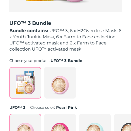
Oczekiwany czas dostawy
Holandia
8/11/26
UFO™ 3 Bundle
Oczekiwany czas dostawy
Bundle contains:
UFO™ 3, 6 x H2Overdose Mask, 6
Nowa Zelandia
8/11/26
x Youth Junkie Mask, 6 x Farm to Face collection
UFO™ activated mask and 6 x Farm to Face
Oczekiwany czas dostawy
collection UFO™ activated mask
Norwegia
8/11/26
Choose your product:
UFO™ 3 Bundle
Oczekiwany czas dostawy
Oman
8/14/26
Oczekiwany czas dostawy
Filipiny
8/14/26
Oczekiwany czas dostawy
Polska
8/12/26
UFO™ 3
Choose color:
Pearl Pink
Oczekiwany czas dostawy
Portugalia
8/11/26