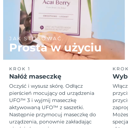
JAK STOSOWAĆ
Prosta w użyciu
KROK 1
KROK
Nałóż maseczkę
Wybi
Oczyść i wysusz skórę. Odłącz
Włącz
pierścień mocujący od urządzenia
przyci
UFO™ 3 i wyjmij maseczkę
przyci
aktywowaną UFO™ z saszetki.
zapro
Następnie przymocuj maseczkę do
Możesz
urządzenia, ponownie zakładając
specja