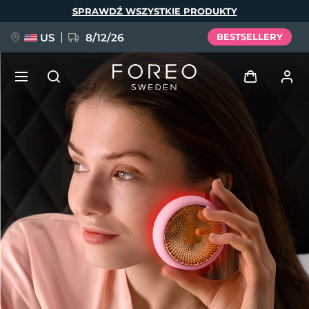
Przejdź
SPRAWDŹ WSZYSTKIE PRODUKTY
do
treści
US
8/12/26
BESTSELLERY
NOWOŚĆ
Zaloguj
Język
BREAKING NEWS
Profil użytkownika
English
Deutsch
Español
Moje urządzenia
FAQ™ Pure Beauty-Tech Elixir
Français
Italiano
Português
Moje zamówienia
Polski
Svenska
Русский
Türkçe
简体中文
繁體中文
Moje adresy
issa™ Teeth Whitening Set
Moje subskrypcje