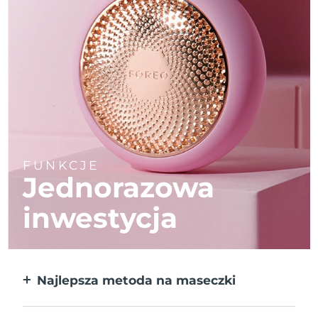
FUNKCJE
Jednorazowa
inwestycja
Najlepsza metoda na maseczki
Większa skuteczność od maseczek w
płachcie. Do tego 10x szybciej.