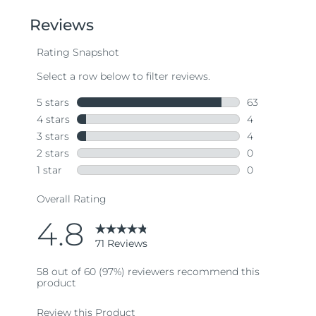
of
5
stars,
average
rating
value.
Read
71
Reviews.
Same
page
link.