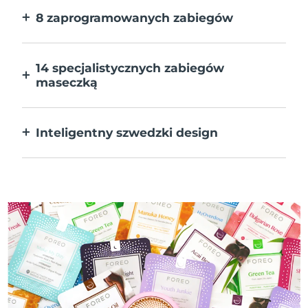
8 zaprogramowanych zabiegów
Jedno naciśnięcie przycisku. Dostosuj
preferencje w aplikacji.
14 specjalistycznych zabiegów
maseczką
Doskonałe połączenie technologii dla
uzupełnienia składników maseczki.
Inteligentny szwedzki design
W 100% wodoodporne i ultrahigieniczne.
Do 50 minut działania na ładowanie USB.