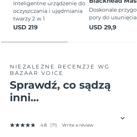
Blackhead Mas
Inteligentne urządzenie do
Doskonale przyg
oczyszczania i ujędrniania
pory do usunięci
twarzy 2 w 1
USD 219
USD 29,9
NIEZALEŻNE RECENZJE
WG
BAZAAR VOICE
Sprawdź, co sądzą
inni...
4.8
(71)
Write a review
4.8
out