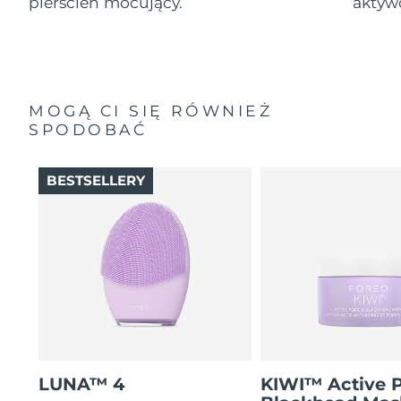
pierścień mocujący.
aktyw
MOGĄ CI SIĘ RÓWNIEŻ
SPODOBAĆ
BESTSELLERY
LUNA™ 4
KIWI™ Active 