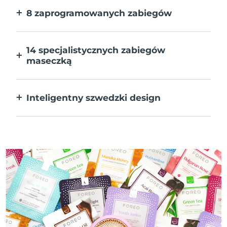
8 zaprogramowanych zabiegów
Jedno naciśnięcie przycisku. Dostosuj
preferencje w aplikacji.
14 specjalistycznych zabiegów
maseczką
Doskonałe połączenie technologii dla
uzupełnienia składników maseczki.
Inteligentny szwedzki design
W 100% wodoodporne i ultrahigieniczne.
Do 50 minut działania na ładowanie USB.