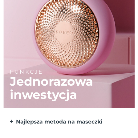
FUNKCJE
Jednorazowa
inwestycja
Najlepsza metoda na maseczki
Większa skuteczność od maseczek w
płachcie. Do tego 10x szybciej.