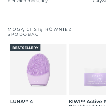
pierścień mocujący.
aktyw
MOGĄ CI SIĘ RÓWNIEŻ
SPODOBAĆ
BESTSELLERY
LUNA™ 4
KIWI™ Active 