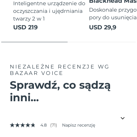
Blackhead Mas
Inteligentne urządzenie do
Doskonale przyg
oczyszczania i ujędrniania
pory do usunięci
twarzy 2 w 1
USD 219
USD 29,9
NIEZALEŻNE RECENZJE
WG
BAZAAR VOICE
Sprawdź, co sądzą
inni...
4.8
(71)
Napisz recenzję
4.8
z