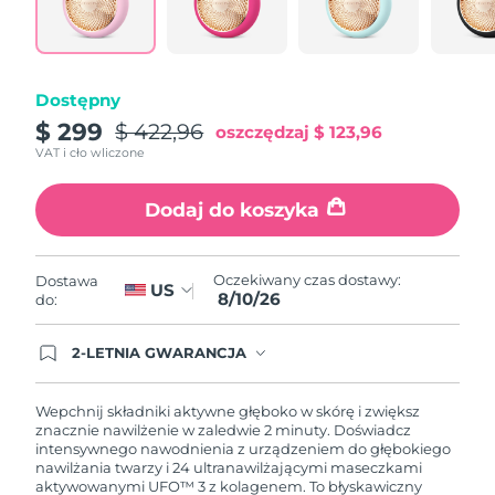
Oczekiwany czas dostawy
Portoryko
8/10/26
Oczekiwany czas dostawy
Katar
Dostępny
8/9/26
$ 299
$ 422,96
oszczędzaj
$ 123,96
Oczekiwany czas dostawy
Reunion
VAT i cło wliczone
8/13/26
Dodaj do koszyka
Oczekiwany czas dostawy
Rumunia
8/8/26
Oczekiwany czas dostawy
Oczekiwany czas dostawy:
Dostawa
Rosja
US
8/16/26
8/10/26
do:
Oczekiwany czas dostawy
Arabia Saudyjska
2-LETNIA GWARANCJA
8/9/26
Dzisiejsze zamówienie uprawnia do korzystania z
pełnej gwarancji FOREO. Oznacza to, że w
przypadku wystąpienia problemów w ciągu 2 lat
Oczekiwany czas dostawy
Wepchnij składniki aktywne głęboko w skórę i zwiększ
Singapur
od zakupu, FOREO bezpłatnie wymieni produkt.
8/10/26
znacznie nawilżenie w zaledwie 2 minuty. Doświadcz
intensywnego nawodnienia z urządzeniem do głębokiego
nawilżania twarzy i 24 ultranawilżającymi maseczkami
Oczekiwany czas dostawy
Słowacja
aktywowanymi UFO™ 3 z kolagenem. To błyskawiczny