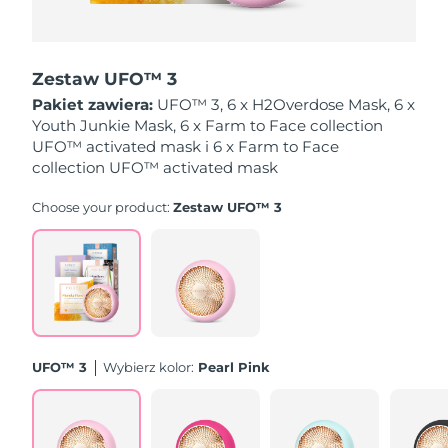
Oczekiwany czas dostawy
Holandia
8/8/26
Zestaw UFO™ 3
Oczekiwany czas dostawy
Pakiet zawiera:
UFO™ 3, 6 x H2Overdose Mask, 6 x
Nowa Zelandia
8/8/26
Youth Junkie Mask, 6 x Farm to Face collection
UFO™ activated mask i 6 x Farm to Face
Oczekiwany czas dostawy
collection UFO™ activated mask
Norwegia
8/8/26
Choose your product:
Zestaw UFO™ 3
Oczekiwany czas dostawy
Oman
8/11/26
Oczekiwany czas dostawy
Filipiny
8/11/26
Oczekiwany czas dostawy
Polska
8/9/26
UFO™ 3
Wybierz kolor:
Pearl Pink
Oczekiwany czas dostawy
Portugalia
8/8/26