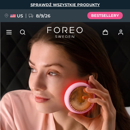
Przejdź
SPRAWDŹ WSZYSTKIE PRODUKTY
do
treści
US
8/9/26
BESTSELLERY
NOWOŚĆ
Zaloguj
Język
BREAKING NEWS
Profil użytkownika
English
Deutsch
Español
Moje urządzenia
FAQ™ Pure Beauty-Tech Elixir
Français
Italiano
Português
Moje zamówienia
Polski
Svenska
Русский
Türkçe
简体中文
繁體中文
Moje adresy
issa™ Teeth Whitening Set
Moje subskrypcje