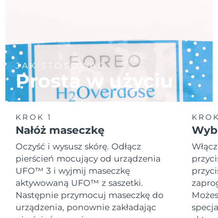
JAK STOSOWAĆ
Prosta w użyciu
KROK 1
KROK
Nałóż maseczkę
Wybi
Oczyść i wysusz skórę. Odłącz
Włącz
pierścień mocujący od urządzenia
przyci
UFO™ 3 i wyjmij maseczkę
przyci
aktywowaną UFO™ z saszetki.
zapro
Następnie przymocuj maseczkę do
Możesz
urządzenia, ponownie zakładając
specja