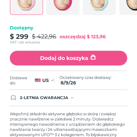
Oczekiwany czas dostawy
Portoryko
8/10/26
Oczekiwany czas dostawy
Katar
Dostępny
8/9/26
$ 299
$ 422,96
oszczędzaj
$ 123,96
Oczekiwany czas dostawy
Reunion
VAT i cło wliczone
8/13/26
Dodaj do koszyka
Oczekiwany czas dostawy
Rumunia
8/8/26
Oczekiwany czas dostawy
Oczekiwany czas dostawy:
Dostawa
Rosja
US
8/16/26
8/9/26
do:
Oczekiwany czas dostawy
Arabia Saudyjska
2-LETNIA GWARANCJA
8/9/26
Dzisiejsze zamówienie uprawnia do korzystania z
pełnej gwarancji FOREO. Oznacza to, że w
przypadku wystąpienia problemów w ciągu 2 lat
Oczekiwany czas dostawy
Wepchnij składniki aktywne głęboko w skórę i zwiększ
Singapur
od zakupu, FOREO bezpłatnie wymieni produkt.
8/10/26
znacznie nawilżenie w zaledwie 2 minuty. Doświadcz
intensywnego nawodnienia z urządzeniem do głębokiego
nawilżania twarzy i 24 ultranawilżającymi maseczkami
Oczekiwany czas dostawy
Słowacja
aktywowanymi UFO™ 3 z kolagenem. To błyskawiczny