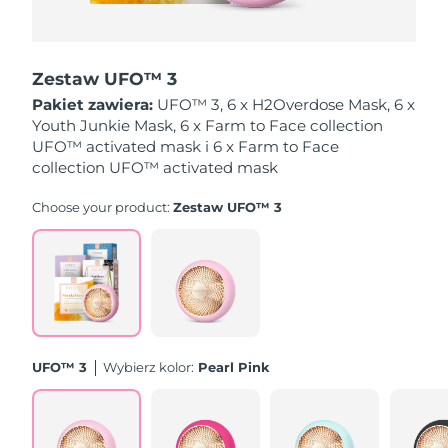
Oczekiwany czas dostawy
Holandia
8/8/26
Zestaw UFO™ 3
Oczekiwany czas dostawy
Pakiet zawiera:
UFO™ 3, 6 x H2Overdose Mask, 6 x
Nowa Zelandia
8/8/26
Youth Junkie Mask, 6 x Farm to Face collection
UFO™ activated mask i 6 x Farm to Face
Oczekiwany czas dostawy
collection UFO™ activated mask
Norwegia
8/8/26
Choose your product:
Zestaw UFO™ 3
Oczekiwany czas dostawy
Oman
8/11/26
Oczekiwany czas dostawy
Filipiny
8/11/26
Oczekiwany czas dostawy
Polska
8/9/26
UFO™ 3
Wybierz kolor:
Pearl Pink
Oczekiwany czas dostawy
Portugalia
8/8/26