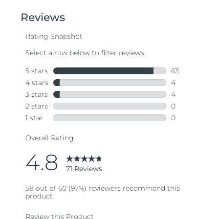
of
5
stars,
average
rating
value.
Read
71
Reviews.
Same
page
link.