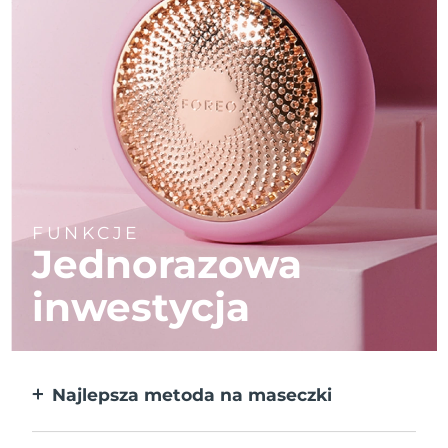
FUNKCJE
Jednorazowa
inwestycja
Najlepsza metoda na maseczki
Większa skuteczność od maseczek w
płachcie. Do tego 10x szybciej.