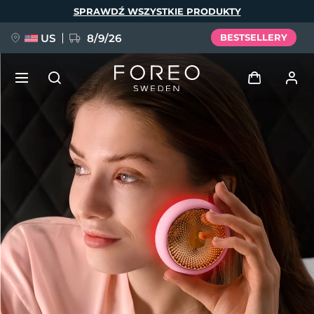
Przejdź
SPRAWDŹ WSZYSTKIE PRODUKTY
do
treści
US
8/9/26
BESTSELLERY
NOWOŚĆ
Zaloguj
Język
BREAKING NEWS
Profil użytkownika
English
Deutsch
Español
Moje urządzenia
FAQ™ Pure Beauty-Tech Elixir
Français
Italiano
Português
Moje zamówienia
Polski
Svenska
Русский
Türkçe
简体中文
繁體中文
Moje adresy
issa™ Teeth Whitening Set
Moje subskrypcje