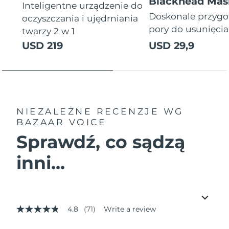
Blackhead Mas
Inteligentne urządzenie do
Doskonale przyg
oczyszczania i ujędrniania
pory do usunięci
twarzy 2 w 1
USD 219
USD 29,9
NIEZALEŻNE RECENZJE
WG
BAZAAR VOICE
Sprawdź, co sądzą
inni...
4.8
(71)
Write a review
4.8
out