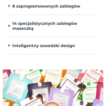
8 zaprogramowanych zabiegów
Jedno naciśnięcie przycisku. Dostosuj
preferencje w aplikacji.
14 specjalistycznych zabiegów
maseczką
Doskonałe połączenie technologii dla
uzupełnienia składników maseczki.
Inteligentny szwedzki design
W 100% wodoodporne i ultrahigieniczne.
Do 50 minut działania na ładowanie USB.