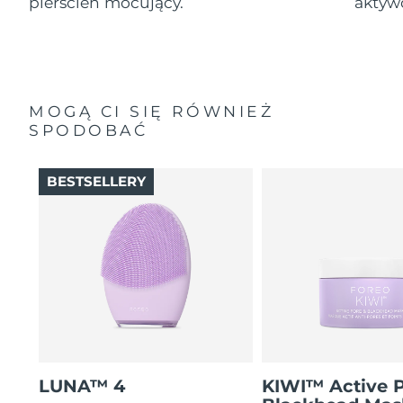
pierścień mocujący.
aktyw
MOGĄ CI SIĘ RÓWNIEŻ
SPODOBAĆ
BESTSELLERY
LUNA™ 4
KIWI™ Active 