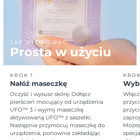
JAK STOSOWAĆ
Prosta w użyciu
KROK 1
KROK
Nałóż maseczkę
Wybi
Oczyść i wysusz skórę. Odłącz
Włącz
pierścień mocujący od urządzenia
przyci
UFO™ 3 i wyjmij maseczkę
przyci
aktywowaną UFO™ z saszetki.
zapro
Następnie przymocuj maseczkę do
Możesz
urządzenia, ponownie zakładając
specja