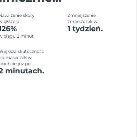
Nawilżenie skóry
Zmniejszenie
większe o
zmarszczek w
126%
1 tydzień.
w ciągu 2 minut.
Większa skuteczność
od maseczek w
płachcie już po
2 minutach.