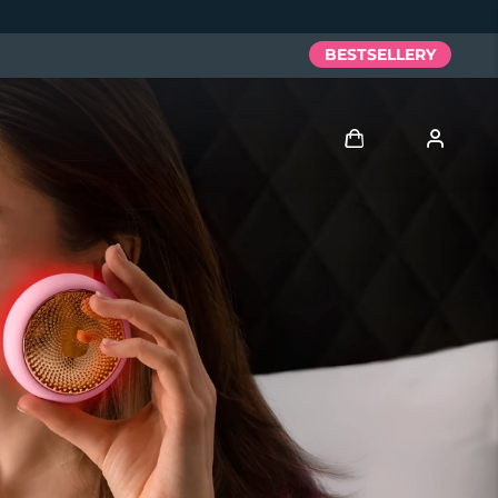
BESTSELLERY
Zaloguj
Profil użytkownika
Moje urządzenia
Moje zamówienia
Moje adresy
Moje subskrypcje