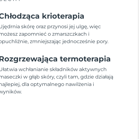
Chłodząca krioterapia
Ujędrnia skórę oraz przynosi jej ulgę, więc
możesz zapomnieć o zmarszczkach i
opuchliźnie, zmniejszając jednocześnie pory.
Rozgrzewająca termoterapia
Ułatwia wchłanianie składników aktywnych
maseczki w głąb skóry, czyli tam, gdzie działają
najlepiej, dla optymalnego nawilżenia i
wyników.