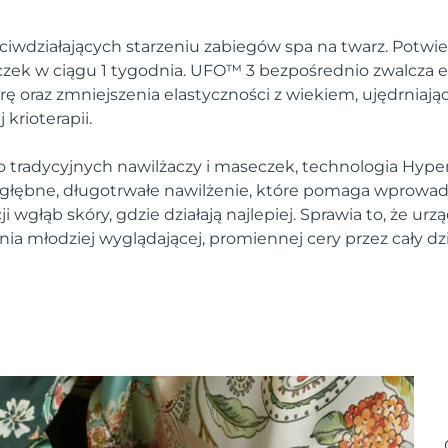
ciwdziałających starzeniu zabiegów spa na twarz. Potwie
zek w ciągu 1 tygodnia. UFO™ 3 bezpośrednio zwalcza e
rę oraz zmniejszenia elastyczności z wiekiem, ujędrniają
krioterapii.
 tradycyjnych nawilżaczy i maseczek, technologia Hyper
łębne, długotrwałe nawilżenie, które pomaga wprowadz
wgłąb skóry, gdzie działają najlepiej. Sprawia to, że urzą
ia młodziej wyglądającej, promiennej cery przez cały dz