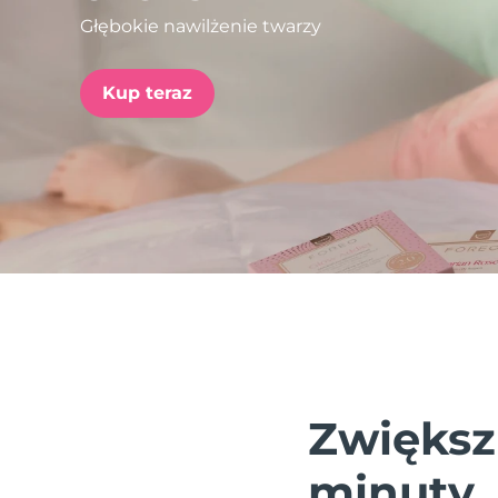
Głębokie nawilżenie twarzy
issa™ Teeth Whitening Set
Kup teraz
FAQ™ Dual LED Panel
POPULARNY
Specjalne oferty
Bestsellery
Zwiększ
minuty.