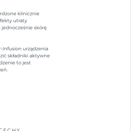
rdzone klinicznie
fekty utraty
c jednocześnie skórę
-Infusion urządzenia
ić składniki aktywne
dzenie to jest
ień.
CECHY