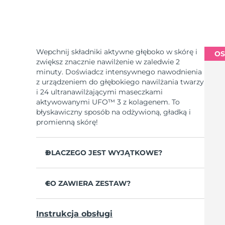
Wepchnij składniki aktywne głęboko w skórę i
OS
zwiększ znacznie nawilżenie w zaledwie 2
minuty. Doświadcz intensywnego nawodnienia
z urządzeniem do głębokiego nawilżania twarzy
i 24 ultranawilżającymi maseczkami
aktywowanymi UFO™ 3 z kolagenem. To
błyskawiczny sposób na odżywioną, gładką i
promienną skórę!
DLACZEGO JEST WYJĄTKOWE?
Udowodniono klinicznie, że w 2 minuty
zwiększa nawilżenie skóry o 126% i jest
CO ZAWIERA ZESTAW?
skuteczniejsze od maseczki w płachcie.
UFO™ 3
Udowodniono klinicznie, że w ciągu 1
Instrukcja obsługi
tygodnia zmniejsza widoczność zmarszczek.
6 x UFO™ Youth Junkie 2.0 Masks, 6 x UFO™