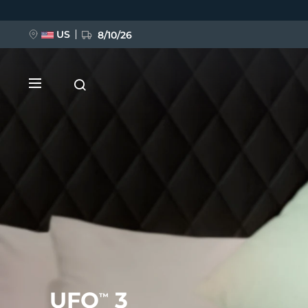
Przejdź
do
treści
US
8/10/26
NOWOŚĆ
BREAKING NEWS
FAQ™ Pure Beauty-Tech Elixir
UFO
3
™