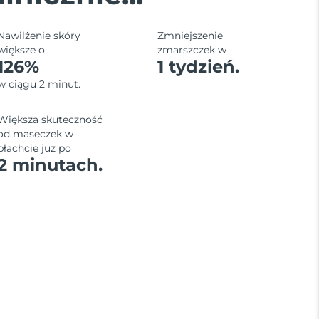
Nawilżenie skóry
Zmniejszenie
większe o
zmarszczek w
126%
1 tydzień.
w ciągu 2 minut.
Większa skuteczność
od maseczek w
płachcie już po
2 minutach.