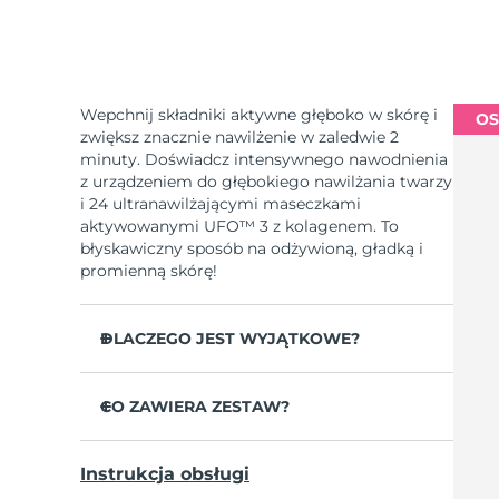
Wepchnij składniki aktywne głęboko w skórę i
OS
zwiększ znacznie nawilżenie w zaledwie 2
minuty. Doświadcz intensywnego nawodnienia
z urządzeniem do głębokiego nawilżania twarzy
i 24 ultranawilżającymi maseczkami
aktywowanymi UFO™ 3 z kolagenem. To
błyskawiczny sposób na odżywioną, gładką i
promienną skórę!
DLACZEGO JEST WYJĄTKOWE?
Udowodniono klinicznie, że w 2 minuty
zwiększa nawilżenie skóry o 126% i jest
CO ZAWIERA ZESTAW?
skuteczniejsze od maseczki w płachcie.
UFO™ 3
Udowodniono klinicznie, że w ciągu 1
Instrukcja obsługi
tygodnia zmniejsza widoczność zmarszczek.
6 x UFO™ Youth Junkie 2.0 Masks, 6 x UFO™