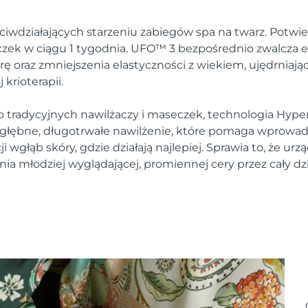
ciwdziałających starzeniu zabiegów spa na twarz. Potwie
zek w ciągu 1 tygodnia. UFO™ 3 bezpośrednio zwalcza e
rę oraz zmniejszenia elastyczności z wiekiem, ujędrniają
krioterapii.
 tradycyjnych nawilżaczy i maseczek, technologia Hyper
łębne, długotrwałe nawilżenie, które pomaga wprowadz
wgłąb skóry, gdzie działają najlepiej. Sprawia to, że urzą
ia młodziej wyglądającej, promiennej cery przez cały dz