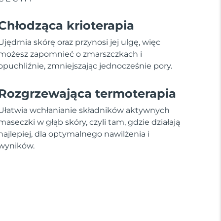
Chłodząca krioterapia
Ujędrnia skórę oraz przynosi jej ulgę, więc
możesz zapomnieć o zmarszczkach i
opuchliźnie, zmniejszając jednocześnie pory.
Rozgrzewająca termoterapia
Ułatwia wchłanianie składników aktywnych
maseczki w głąb skóry, czyli tam, gdzie działają
najlepiej, dla optymalnego nawilżenia i
wyników.