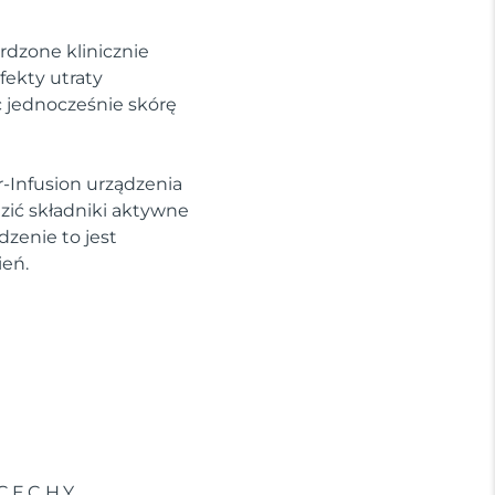
rdzone klinicznie
fekty utraty
c jednocześnie skórę
-Infusion urządzenia
ić składniki aktywne
dzenie to jest
ień.
CECHY