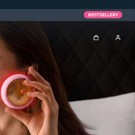
BESTSELLERY
Zaloguj
Profil użytkownika
Moje urządzenia
Moje zamówienia
Moje adresy
Moje subskrypcje