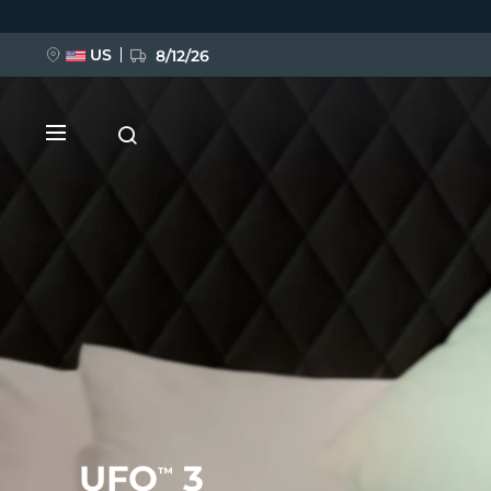
Przejdź
do
treści
US
8/12/26
NOWOŚĆ
BREAKING NEWS
FAQ™ Pure Beauty-Tech Elixir
UFO
3
™