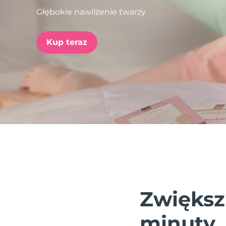
Głębokie nawilżenie twarzy
issa™ Teeth Whitening Set
Kup teraz
FAQ™ Dual LED Panel
POPULARNY
Specjalne oferty
Bestsellery
Zwiększ
minuty.