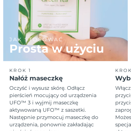
JAK STOSOWAĆ
Prosta w użyciu
KROK 1
KROK
Nałóż maseczkę
Wybi
Oczyść i wysusz skórę. Odłącz
Włącz
pierścień mocujący od urządzenia
przyci
UFO™ 3 i wyjmij maseczkę
przyci
aktywowaną UFO™ z saszetki.
zapro
Następnie przymocuj maseczkę do
Możesz
urządzenia, ponownie zakładając
specja