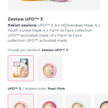
Oczekiwany czas dostawy
Holandia
8/10/26
Zestaw UFO™ 3
Oczekiwany czas dostawy
Pakiet zawiera:
UFO™ 3, 6 x H2Overdose Mask, 6 x
Nowa Zelandia
8/10/26
Youth Junkie Mask, 6 x Farm to Face collection
UFO™ activated mask i 6 x Farm to Face
Oczekiwany czas dostawy
collection UFO™ activated mask
Norwegia
8/10/26
Choose your product:
Zestaw UFO™ 3
Oczekiwany czas dostawy
Oman
8/13/26
Oczekiwany czas dostawy
Filipiny
8/13/26
Oczekiwany czas dostawy
Polska
8/11/26
UFO™ 3
Wybierz kolor:
Pearl Pink
Oczekiwany czas dostawy
Portugalia
8/10/26