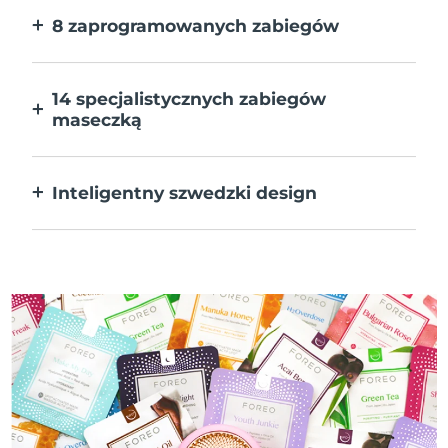
8 zaprogramowanych zabiegów
Jedno naciśnięcie przycisku. Dostosuj
preferencje w aplikacji.
14 specjalistycznych zabiegów
maseczką
Doskonałe połączenie technologii dla
uzupełnienia składników maseczki.
Inteligentny szwedzki design
W 100% wodoodporne i ultrahigieniczne.
Do 50 minut działania na ładowanie USB.