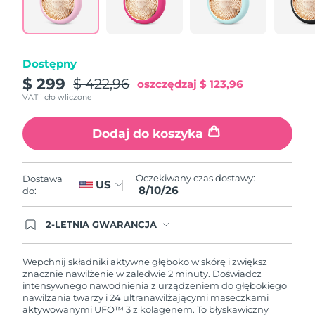
Oczekiwany czas dostawy
Portoryko
8/12/26
Oczekiwany czas dostawy
Katar
Dostępny
8/11/26
$ 299
$ 422,96
oszczędzaj
$ 123,96
Oczekiwany czas dostawy
Reunion
VAT i cło wliczone
8/15/26
Dodaj do koszyka
Oczekiwany czas dostawy
Rumunia
8/10/26
Oczekiwany czas dostawy
Oczekiwany czas dostawy:
Dostawa
Rosja
US
8/18/26
8/10/26
do:
Oczekiwany czas dostawy
Arabia Saudyjska
2-LETNIA GWARANCJA
8/11/26
Dzisiejsze zamówienie uprawnia do korzystania z
pełnej gwarancji FOREO. Oznacza to, że w
przypadku wystąpienia problemów w ciągu 2 lat
Oczekiwany czas dostawy
Wepchnij składniki aktywne głęboko w skórę i zwiększ
Singapur
od zakupu, FOREO bezpłatnie wymieni produkt.
8/12/26
znacznie nawilżenie w zaledwie 2 minuty. Doświadcz
intensywnego nawodnienia z urządzeniem do głębokiego
nawilżania twarzy i 24 ultranawilżającymi maseczkami
Oczekiwany czas dostawy
Słowacja
aktywowanymi UFO™ 3 z kolagenem. To błyskawiczny