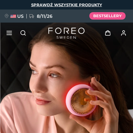
Przejdź
SPRAWDŹ WSZYSTKIE PRODUKTY
do
treści
US
8/11/26
BESTSELLERY
NOWOŚĆ
Zaloguj
Język
BREAKING NEWS
Profil użytkownika
English
Deutsch
Español
Moje urządzenia
FAQ™ Pure Beauty-Tech Elixir
Français
Italiano
Português
Moje zamówienia
Polski
Svenska
Русский
Türkçe
简体中文
繁體中文
Moje adresy
issa™ Teeth Whitening Set
Moje subskrypcje