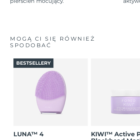
pierścień mocujący.
aktyw
MOGĄ CI SIĘ RÓWNIEŻ
SPODOBAĆ
BESTSELLERY
LUNA™ 4
KIWI™ Active 