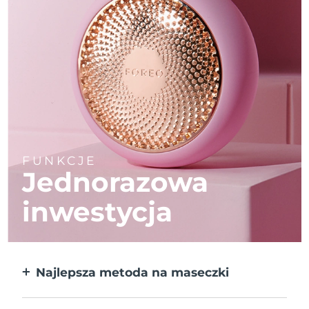
FUNKCJE
Jednorazowa
inwestycja
Najlepsza metoda na maseczki
Większa skuteczność od maseczek w
płachcie. Do tego 10x szybciej.