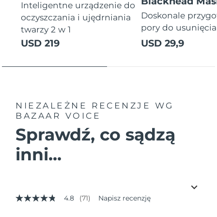
Blackhead Mas
Inteligentne urządzenie do
Doskonale przyg
oczyszczania i ujędrniania
pory do usunięci
twarzy 2 w 1
USD 219
USD 29,9
NIEZALEŻNE RECENZJE
WG
BAZAAR VOICE
Sprawdź, co sądzą
inni...
4.8
(71)
Napisz recenzję
4.8
z