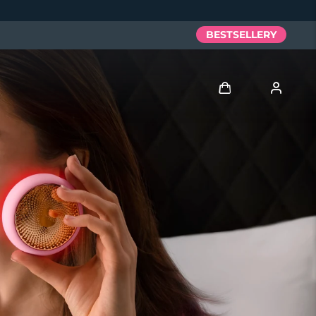
BESTSELLERY
Zaloguj
Profil użytkownika
Moje urządzenia
Moje zamówienia
Moje adresy
Moje subskrypcje