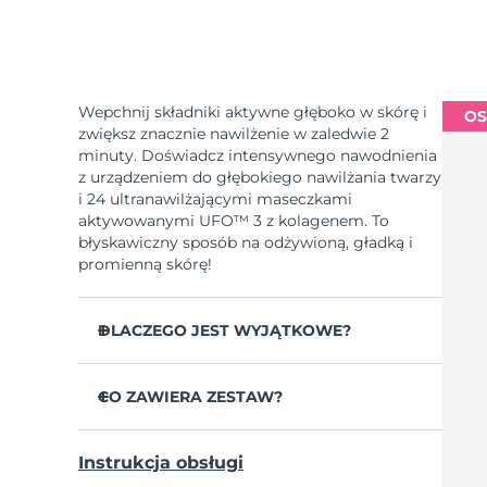
Wepchnij składniki aktywne głęboko w skórę i
OS
zwiększ znacznie nawilżenie w zaledwie 2
minuty. Doświadcz intensywnego nawodnienia
z urządzeniem do głębokiego nawilżania twarzy
i 24 ultranawilżającymi maseczkami
aktywowanymi UFO™ 3 z kolagenem. To
błyskawiczny sposób na odżywioną, gładką i
promienną skórę!
DLACZEGO JEST WYJĄTKOWE?
Udowodniono klinicznie, że w 2 minuty
zwiększa nawilżenie skóry o 126% i jest
CO ZAWIERA ZESTAW?
skuteczniejsze od maseczki w płachcie.
UFO™ 3
Udowodniono klinicznie, że w ciągu 1
Instrukcja obsługi
tygodnia zmniejsza widoczność zmarszczek.
6 x UFO™ Youth Junkie 2.0 Masks, 6 x UFO™