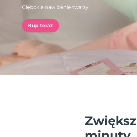
Głębokie nawilżenie twarzy
issa™ Teeth Whitening Set
Kup teraz
FAQ™ Dual LED Panel
POPULARNY
Specjalne oferty
Bestsellery
Zwiększ
minuty.