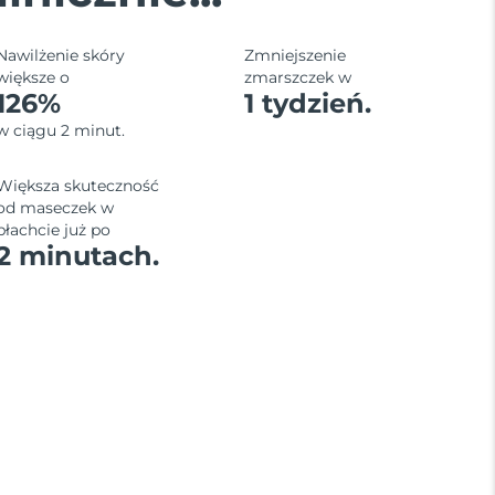
Nawilżenie skóry
Zmniejszenie
większe o
zmarszczek w
126%
1 tydzień.
w ciągu 2 minut.
Większa skuteczność
od maseczek w
płachcie już po
2 minutach.