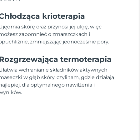
Chłodząca krioterapia
Ujędrnia skórę oraz przynosi jej ulgę, więc
możesz zapomnieć o zmarszczkach i
opuchliźnie, zmniejszając jednocześnie pory.
Rozgrzewająca termoterapia
Ułatwia wchłanianie składników aktywnych
maseczki w głąb skóry, czyli tam, gdzie działają
najlepiej, dla optymalnego nawilżenia i
wyników.