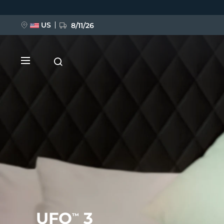
Przejdź
do
treści
US
8/11/26
NOWOŚĆ
BREAKING NEWS
FAQ™ Pure Beauty-Tech Elixir
UFO
3
™