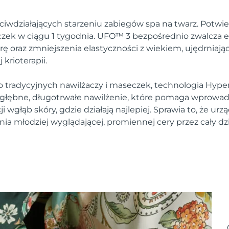
ciwdziałających starzeniu zabiegów spa na twarz. Potwie
zek w ciągu 1 tygodnia. UFO™ 3 bezpośrednio zwalcza e
rę oraz zmniejszenia elastyczności z wiekiem, ujędrniają
krioterapii.
 tradycyjnych nawilżaczy i maseczek, technologia Hyper
łębne, długotrwałe nawilżenie, które pomaga wprowadz
wgłąb skóry, gdzie działają najlepiej. Sprawia to, że urzą
ia młodziej wyglądającej, promiennej cery przez cały dz