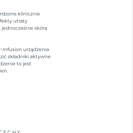
rdzone klinicznie
fekty utraty
c jednocześnie skórę
-Infusion urządzenia
ić składniki aktywne
dzenie to jest
ień.
CECHY