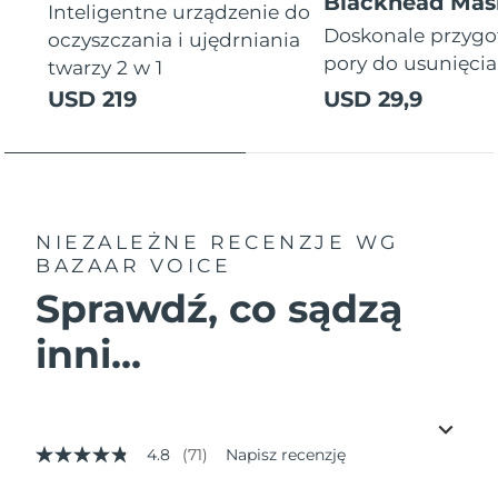
Blackhead Mas
Inteligentne urządzenie do
Doskonale przyg
oczyszczania i ujędrniania
pory do usunięci
twarzy 2 w 1
USD 219
USD 29,9
NIEZALEŻNE RECENZJE
WG
BAZAAR VOICE
Sprawdź, co sądzą
inni...
4.8
(71)
Napisz recenzję
4.8
z