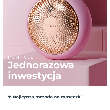
FUNKCJE
Jednorazowa
inwestycja
Najlepsza metoda na maseczki
Większa skuteczność od maseczek w
płachcie. Do tego 10x szybciej.