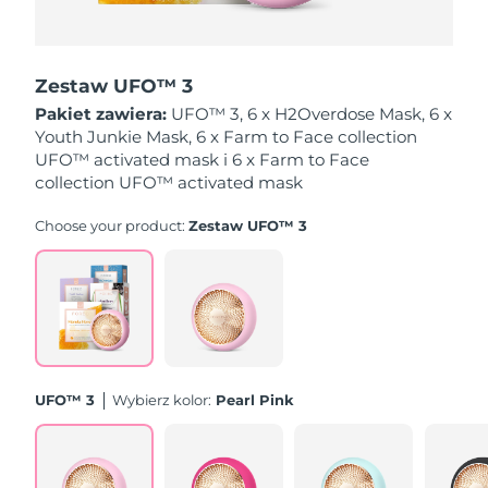
Oczekiwany czas dostawy
Holandia
08/08/2026
Zestaw UFO™ 3
Oczekiwany czas dostawy
Pakiet zawiera:
UFO™ 3, 6 x H2Overdose Mask, 6 x
Nowa Zelandia
08/08/2026
Youth Junkie Mask, 6 x Farm to Face collection
UFO™ activated mask i 6 x Farm to Face
Oczekiwany czas dostawy
collection UFO™ activated mask
Norwegia
08/08/2026
Choose your product:
Zestaw UFO™ 3
Oczekiwany czas dostawy
Oman
11/08/2026
Oczekiwany czas dostawy
Filipiny
11/08/2026
Oczekiwany czas dostawy
Polska
09/08/2026
UFO™ 3
Wybierz kolor:
Pearl Pink
Oczekiwany czas dostawy
Portugalia
08/08/2026