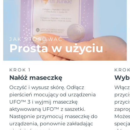
JAK STOSOWAĆ
Prosta w użyciu
KROK 1
KROK
Nałóż maseczkę
Wybi
Oczyść i wysusz skórę. Odłącz
Włącz
pierścień mocujący od urządzenia
przyci
UFO™ 3 i wyjmij maseczkę
przyci
aktywowaną UFO™ z saszetki.
zapro
Następnie przymocuj maseczkę do
Możesz
urządzenia, ponownie zakładając
specja