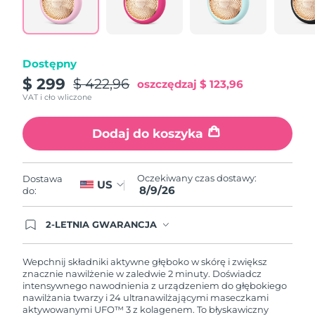
Oczekiwany czas dostawy
Portoryko
10/08/2026
Oczekiwany czas dostawy
Katar
Dostępny
09/08/2026
$ 299
$ 422,96
oszczędzaj
$ 123,96
Oczekiwany czas dostawy
Reunion
VAT i cło wliczone
13/08/2026
Dodaj do koszyka
Oczekiwany czas dostawy
Rumunia
08/08/2026
Oczekiwany czas dostawy
Oczekiwany czas dostawy:
Dostawa
Rosja
US
16/08/2026
8/9/26
do:
Oczekiwany czas dostawy
Arabia Saudyjska
2-LETNIA GWARANCJA
09/08/2026
Dzisiejsze zamówienie uprawnia do korzystania z
pełnej gwarancji FOREO. Oznacza to, że w
przypadku wystąpienia problemów w ciągu 2 lat
Oczekiwany czas dostawy
Wepchnij składniki aktywne głęboko w skórę i zwiększ
Singapur
od zakupu, FOREO bezpłatnie wymieni produkt.
10/08/2026
znacznie nawilżenie w zaledwie 2 minuty. Doświadcz
intensywnego nawodnienia z urządzeniem do głębokiego
nawilżania twarzy i 24 ultranawilżającymi maseczkami
Oczekiwany czas dostawy
Słowacja
aktywowanymi UFO™ 3 z kolagenem. To błyskawiczny