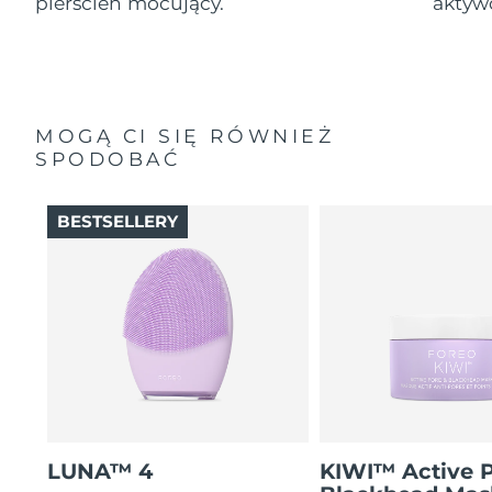
pierścień mocujący.
aktyw
MOGĄ CI SIĘ RÓWNIEŻ
SPODOBAĆ
BESTSELLERY
LUNA™ 4
KIWI™ Active 