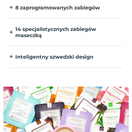
8 zaprogramowanych zabiegów
Jedno naciśnięcie przycisku. Dostosuj
preferencje w aplikacji.
14 specjalistycznych zabiegów
maseczką
Doskonałe połączenie technologii dla
uzupełnienia składników maseczki.
Inteligentny szwedzki design
W 100% wodoodporne i ultrahigieniczne.
Do 50 minut działania na ładowanie USB.