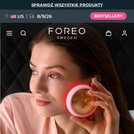
Przejdź
SPRAWDŹ WSZYSTKIE PRODUKTY
do
treści
US
8/9/26
BESTSELLERY
NOWOŚĆ
Zaloguj
Język
BREAKING NEWS
Profil użytkownika
English
Deutsch
Español
Moje urządzenia
FAQ™ Pure Beauty-Tech Elixir
Français
Italiano
Português
Moje zamówienia
Polski
Svenska
Русский
Türkçe
简体中文
繁體中文
Moje adresy
issa™ Teeth Whitening Set
Moje subskrypcje