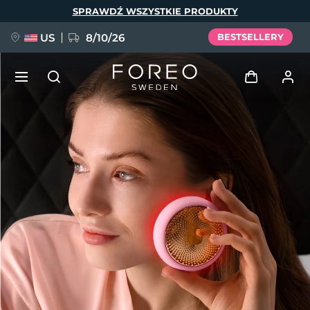
Przejdź
SPRAWDŹ WSZYSTKIE PRODUKTY
do
treści
US
8/10/26
BESTSELLERY
NOWOŚĆ
Zaloguj
Język
BREAKING NEWS
Profil użytkownika
English
Deutsch
Español
Moje urządzenia
FAQ™ Pure Beauty-Tech Elixir
Français
Italiano
Português
Moje zamówienia
Polski
Svenska
Русский
Türkçe
简体中文
繁體中文
Moje adresy
issa™ Teeth Whitening Set
Moje subskrypcje