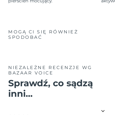
pierścień mocujący.
aktyw
MOGĄ CI SIĘ RÓWNIEŻ
SPODOBAĆ
NIEZALEŻNE RECENZJE
WG
BAZAAR VOICE
Sprawdź, co sądzą
inni...