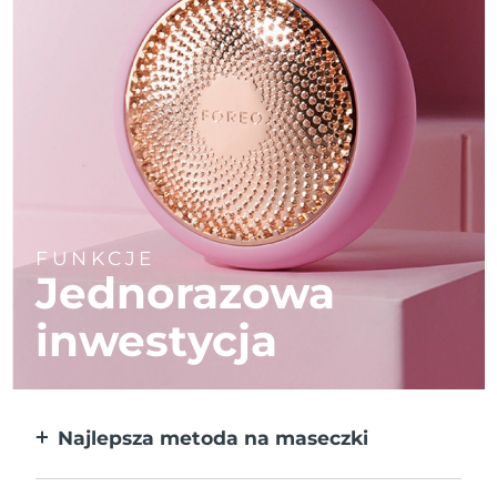
FUNKCJE
Jednorazowa
inwestycja
Najlepsza metoda na maseczki
Większa skuteczność od maseczek w
płachcie. Do tego 10x szybciej.