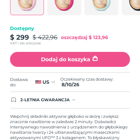
Oczekiwany czas dostawy
Portoryko
8/11/26
Oczekiwany czas dostawy
Katar
Dostępny
8/10/26
$ 299
$ 422,96
oszczędzaj
$ 123,96
Oczekiwany czas dostawy
Reunion
VAT i cło wliczone
8/14/26
Dodaj do koszyka
Oczekiwany czas dostawy
Rumunia
8/9/26
Oczekiwany czas dostawy
Oczekiwany czas dostawy:
Dostawa
Rosja
US
8/17/26
8/10/26
do:
Oczekiwany czas dostawy
Arabia Saudyjska
2-LETNIA GWARANCJA
8/10/26
Dzisiejsze zamówienie uprawnia do korzystania z
pełnej gwarancji FOREO. Oznacza to, że w
przypadku wystąpienia problemów w ciągu 2 lat
Oczekiwany czas dostawy
Wepchnij składniki aktywne głęboko w skórę i zwiększ
Singapur
od zakupu, FOREO bezpłatnie wymieni produkt.
8/11/26
znacznie nawilżenie w zaledwie 2 minuty. Doświadcz
intensywnego nawodnienia z urządzeniem do głębokiego
nawilżania twarzy i 24 ultranawilżającymi maseczkami
Oczekiwany czas dostawy
Słowacja
aktywowanymi UFO™ 3 z kolagenem. To błyskawiczny