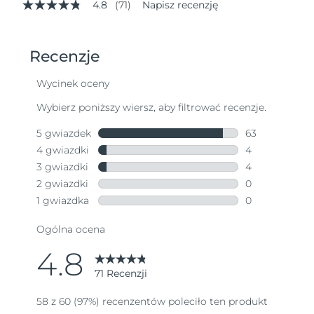
4.8
(71)
Napisz recenzję
4.8
z
5
gwiazdek,
średnia
wartość
oceny.
Read
71
Reviews.
Łącze
do
tej
samej
strony.