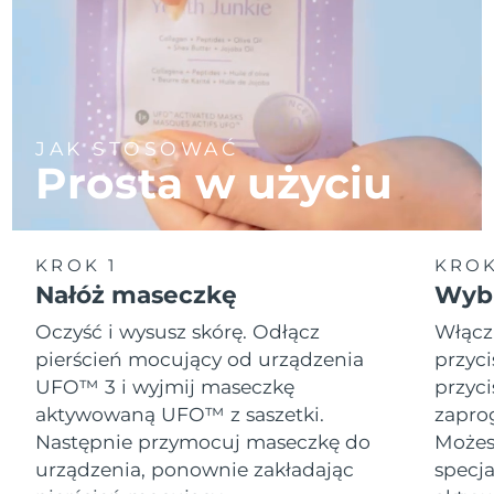
JAK STOSOWAĆ
Prosta w użyciu
KROK 1
KROK
Nałóż maseczkę
Wybi
Oczyść i wysusz skórę. Odłącz
Włącz
pierścień mocujący od urządzenia
przyci
UFO™ 3 i wyjmij maseczkę
przyci
aktywowaną UFO™ z saszetki.
zapro
Następnie przymocuj maseczkę do
Możesz
urządzenia, ponownie zakładając
specja