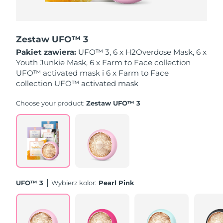
Oczekiwany czas dostawy
Holandia
8/9/26
Zestaw UFO™ 3
Oczekiwany czas dostawy
Pakiet zawiera:
UFO™ 3, 6 x H2Overdose Mask, 6 x
Nowa Zelandia
8/9/26
Youth Junkie Mask, 6 x Farm to Face collection
UFO™ activated mask i 6 x Farm to Face
Oczekiwany czas dostawy
collection UFO™ activated mask
Norwegia
8/9/26
Choose your product:
Zestaw UFO™ 3
Oczekiwany czas dostawy
Oman
8/12/26
Oczekiwany czas dostawy
Filipiny
8/12/26
Oczekiwany czas dostawy
Polska
8/10/26
UFO™ 3
Wybierz kolor:
Pearl Pink
Oczekiwany czas dostawy
Portugalia
8/9/26