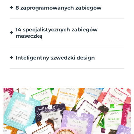
8 zaprogramowanych zabiegów
Jedno naciśnięcie przycisku. Dostosuj
preferencje w aplikacji.
14 specjalistycznych zabiegów
maseczką
Doskonałe połączenie technologii dla
uzupełnienia składników maseczki.
Inteligentny szwedzki design
W 100% wodoodporne i ultrahigieniczne.
Do 50 minut działania na ładowanie USB.