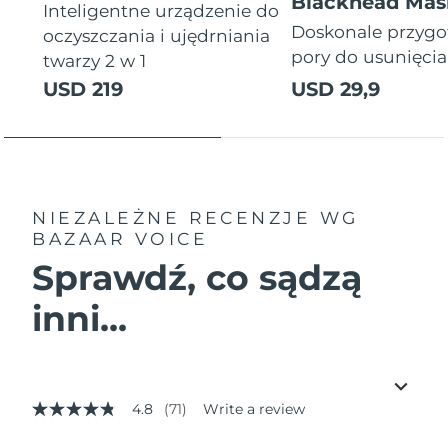
Blackhead Mas
Inteligentne urządzenie do
Doskonale przyg
oczyszczania i ujędrniania
pory do usunięci
twarzy 2 w 1
USD 219
USD 29,9
NIEZALEŻNE RECENZJE
WG
BAZAAR VOICE
Sprawdź, co sądzą
inni...
4.8
(71)
Write a review
4.8
out