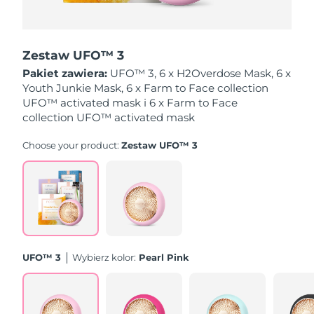
Oczekiwany czas dostawy
Holandia
8/8/26
Zestaw UFO™ 3
Oczekiwany czas dostawy
Pakiet zawiera:
UFO™ 3, 6 x H2Overdose Mask, 6 x
Nowa Zelandia
8/8/26
Youth Junkie Mask, 6 x Farm to Face collection
UFO™ activated mask i 6 x Farm to Face
Oczekiwany czas dostawy
collection UFO™ activated mask
Norwegia
8/8/26
Choose your product:
Zestaw UFO™ 3
Oczekiwany czas dostawy
Oman
8/11/26
Oczekiwany czas dostawy
Filipiny
8/11/26
Oczekiwany czas dostawy
Polska
8/9/26
UFO™ 3
Wybierz kolor:
Pearl Pink
Oczekiwany czas dostawy
Portugalia
8/8/26