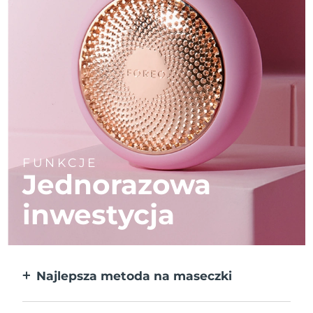
FUNKCJE
Jednorazowa
inwestycja
Najlepsza metoda na maseczki
Większa skuteczność od maseczek w
płachcie. Do tego 10x szybciej.