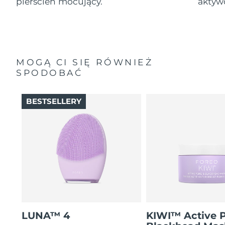
pierścień mocujący.
aktyw
MOGĄ CI SIĘ RÓWNIEŻ
SPODOBAĆ
BESTSELLERY
LUNA™ 4
KIWI™ Active 