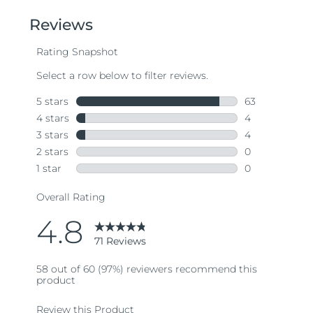
of
5
stars,
average
rating
value.
Read
71
Reviews.
Same
page
link.