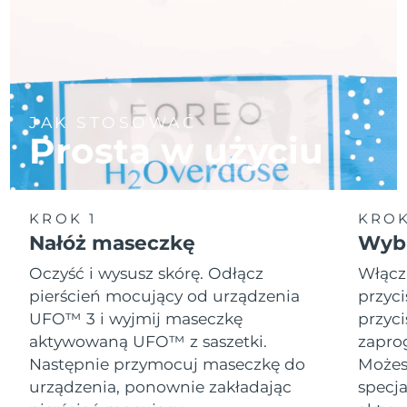
JAK STOSOWAĆ
Prosta w użyciu
KROK 1
KROK
Nałóż maseczkę
Wybi
Oczyść i wysusz skórę. Odłącz
Włącz
pierścień mocujący od urządzenia
przyci
UFO™ 3 i wyjmij maseczkę
przyci
aktywowaną UFO™ z saszetki.
zapro
Następnie przymocuj maseczkę do
Możesz
urządzenia, ponownie zakładając
specja