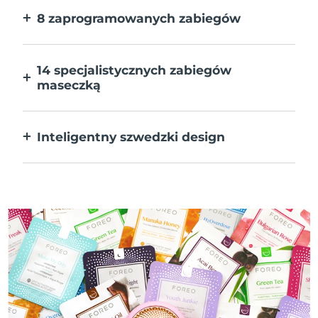
8 zaprogramowanych zabiegów
Jedno naciśnięcie przycisku. Dostosuj
preferencje w aplikacji.
14 specjalistycznych zabiegów
maseczką
Doskonałe połączenie technologii dla
uzupełnienia składników maseczki.
Inteligentny szwedzki design
W 100% wodoodporne i ultrahigieniczne.
Do 50 minut działania na ładowanie USB.