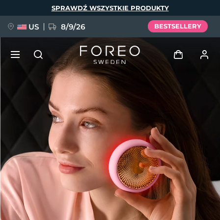
Przejdź
SPRAWDŹ WSZYSTKIE PRODUKTY
do
treści
US
8/9/26
BESTSELLERY
NOWOŚĆ
Zaloguj
Język
BREAKING NEWS
Profil użytkownika
English
Deutsch
Español
Moje urządzenia
FAQ™ Pure Beauty-Tech Elixir
Français
Italiano
Português
Moje zamówienia
Polski
Svenska
Русский
Türkçe
简体中文
繁體中文
Moje adresy
issa™ Teeth Whitening Set
Moje subskrypcje