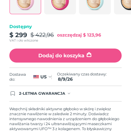
Oczekiwany czas dostawy
Portoryko
8/10/26
Oczekiwany czas dostawy
Katar
Dostępny
8/9/26
$ 299
$ 422,96
oszczędzaj
$ 123,96
Oczekiwany czas dostawy
Reunion
VAT i cło wliczone
8/13/26
Dodaj do koszyka
Oczekiwany czas dostawy
Rumunia
8/8/26
Oczekiwany czas dostawy
Oczekiwany czas dostawy:
Dostawa
Rosja
US
8/16/26
8/9/26
do:
Oczekiwany czas dostawy
Arabia Saudyjska
2-LETNIA GWARANCJA
8/9/26
Dzisiejsze zamówienie uprawnia do korzystania z
pełnej gwarancji FOREO. Oznacza to, że w
przypadku wystąpienia problemów w ciągu 2 lat
Oczekiwany czas dostawy
Wepchnij składniki aktywne głęboko w skórę i zwiększ
Singapur
od zakupu, FOREO bezpłatnie wymieni produkt.
8/10/26
znacznie nawilżenie w zaledwie 2 minuty. Doświadcz
intensywnego nawodnienia z urządzeniem do głębokiego
nawilżania twarzy i 24 ultranawilżającymi maseczkami
Oczekiwany czas dostawy
Słowacja
aktywowanymi UFO™ 3 z kolagenem. To błyskawiczny