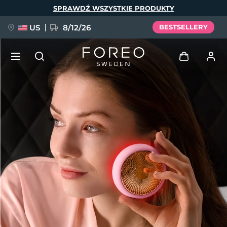
Przejdź
SPRAWDŹ WSZYSTKIE PRODUKTY
do
treści
US
8/12/26
BESTSELLERY
NOWOŚĆ
Zaloguj
Język
BREAKING NEWS
Profil użytkownika
English
Deutsch
Español
Moje urządzenia
FAQ™ Pure Beauty-Tech Elixir
Français
Italiano
Português
Moje zamówienia
Polski
Svenska
Русский
Türkçe
简体中文
繁體中文
Moje adresy
issa™ Teeth Whitening Set
Moje subskrypcje