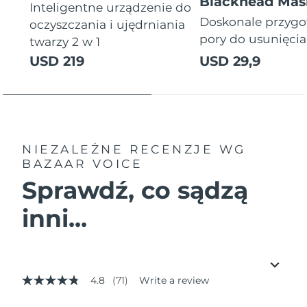
Blackhead Mas
Inteligentne urządzenie do
Doskonale przyg
oczyszczania i ujędrniania
pory do usunięci
twarzy 2 w 1
USD 219
USD 29,9
NIEZALEŻNE RECENZJE
WG
BAZAAR VOICE
Sprawdź, co sądzą
inni...
4.8
(71)
Write a review
4.8
out