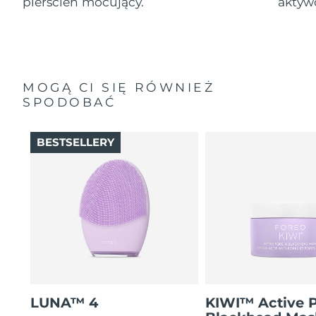
pierścień mocujący.
aktyw
MOGĄ CI SIĘ RÓWNIEŻ
SPODOBAĆ
BESTSELLERY
LUNA™ 4
KIWI™ Active 