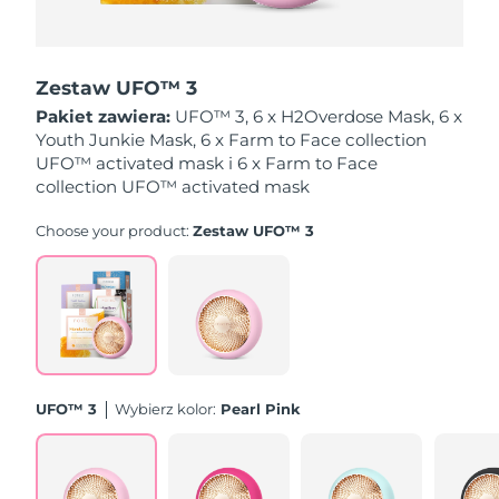
Oczekiwany czas dostawy
Holandia
8/11/26
Zestaw UFO™ 3
Oczekiwany czas dostawy
Pakiet zawiera:
UFO™ 3, 6 x H2Overdose Mask, 6 x
Nowa Zelandia
8/11/26
Youth Junkie Mask, 6 x Farm to Face collection
UFO™ activated mask i 6 x Farm to Face
Oczekiwany czas dostawy
collection UFO™ activated mask
Norwegia
8/11/26
Choose your product:
Zestaw UFO™ 3
Oczekiwany czas dostawy
Oman
8/14/26
Oczekiwany czas dostawy
Filipiny
8/14/26
Oczekiwany czas dostawy
Polska
8/12/26
UFO™ 3
Wybierz kolor:
Pearl Pink
Oczekiwany czas dostawy
Portugalia
8/11/26