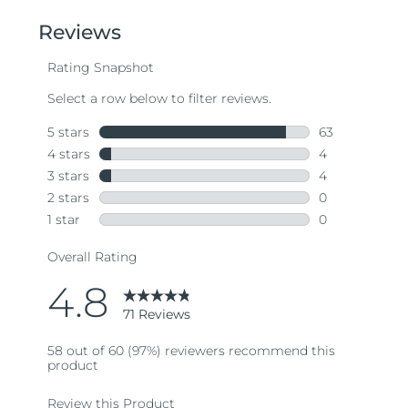
of
5
stars,
average
rating
value.
Read
71
Reviews.
Same
page
link.