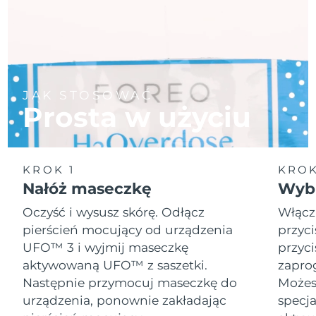
JAK STOSOWAĆ
Prosta w użyciu
KROK 1
KROK
Nałóż maseczkę
Wybi
Oczyść i wysusz skórę. Odłącz
Włącz
pierścień mocujący od urządzenia
przyci
UFO™ 3 i wyjmij maseczkę
przyci
aktywowaną UFO™ z saszetki.
zapro
Następnie przymocuj maseczkę do
Możesz
urządzenia, ponownie zakładając
specja