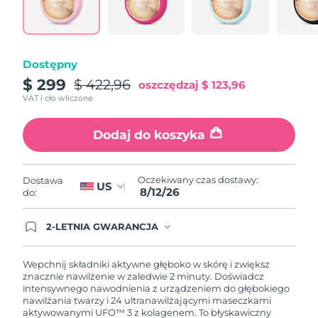
Oczekiwany czas dostawy
Portoryko
8/13/26
Oczekiwany czas dostawy
Katar
Dostępny
8/12/26
$ 299
$ 422,96
oszczędzaj
$ 123,96
Oczekiwany czas dostawy
Reunion
VAT i cło wliczone
8/16/26
Dodaj do koszyka
Oczekiwany czas dostawy
Rumunia
8/11/26
Oczekiwany czas dostawy
Oczekiwany czas dostawy:
Dostawa
Rosja
US
8/19/26
8/12/26
do:
Oczekiwany czas dostawy
Arabia Saudyjska
2-LETNIA GWARANCJA
8/12/26
Dzisiejsze zamówienie uprawnia do korzystania z
pełnej gwarancji FOREO. Oznacza to, że w
przypadku wystąpienia problemów w ciągu 2 lat
Oczekiwany czas dostawy
Wepchnij składniki aktywne głęboko w skórę i zwiększ
Singapur
od zakupu, FOREO bezpłatnie wymieni produkt.
8/13/26
znacznie nawilżenie w zaledwie 2 minuty. Doświadcz
intensywnego nawodnienia z urządzeniem do głębokiego
nawilżania twarzy i 24 ultranawilżającymi maseczkami
Oczekiwany czas dostawy
Słowacja
aktywowanymi UFO™ 3 z kolagenem. To błyskawiczny