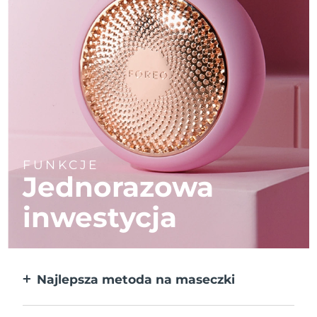
FUNKCJE
Jednorazowa
inwestycja
Najlepsza metoda na maseczki
Większa skuteczność od maseczek w
płachcie. Do tego 10x szybciej.