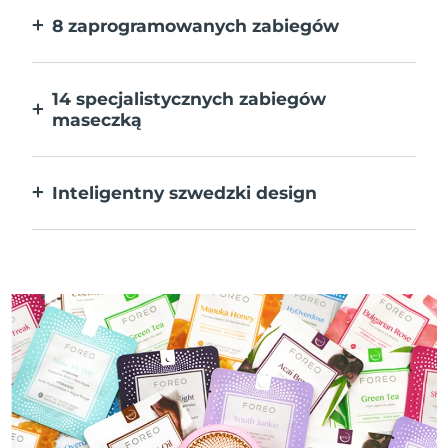
8 zaprogramowanych zabiegów
Jedno naciśnięcie przycisku. Dostosuj
preferencje w aplikacji.
14 specjalistycznych zabiegów
maseczką
Doskonałe połączenie technologii dla
uzupełnienia składników maseczki.
Inteligentny szwedzki design
W 100% wodoodporne i ultrahigieniczne.
Do 50 minut działania na ładowanie USB.