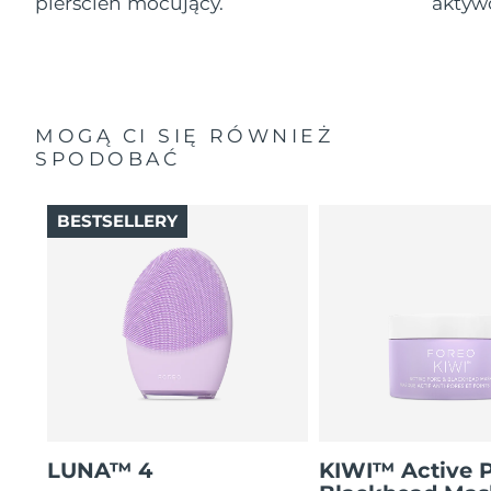
pierścień mocujący.
aktyw
MOGĄ CI SIĘ RÓWNIEŻ
SPODOBAĆ
BESTSELLERY
LUNA™ 4
KIWI™ Active 