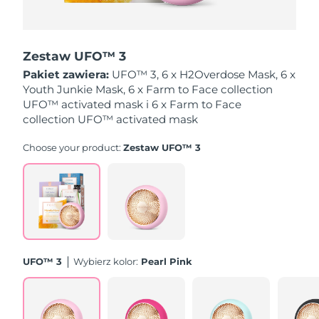
Oczekiwany czas dostawy
Holandia
09/08/26
Zestaw UFO™ 3
Oczekiwany czas dostawy
Pakiet zawiera:
UFO™ 3, 6 x H2Overdose Mask, 6 x
Nowa Zelandia
09/08/26
Youth Junkie Mask, 6 x Farm to Face collection
UFO™ activated mask i 6 x Farm to Face
Oczekiwany czas dostawy
collection UFO™ activated mask
Norwegia
09/08/26
Choose your product:
Zestaw UFO™ 3
Oczekiwany czas dostawy
Oman
12/08/26
Oczekiwany czas dostawy
Filipiny
12/08/26
Oczekiwany czas dostawy
Polska
10/08/26
UFO™ 3
Wybierz kolor:
Pearl Pink
Oczekiwany czas dostawy
Portugalia
09/08/26