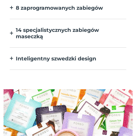
8 zaprogramowanych zabiegów
Jedno naciśnięcie przycisku. Dostosuj
preferencje w aplikacji.
14 specjalistycznych zabiegów
maseczką
Doskonałe połączenie technologii dla
uzupełnienia składników maseczki.
Inteligentny szwedzki design
W 100% wodoodporne i ultrahigieniczne.
Do 50 minut działania na ładowanie USB.