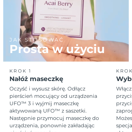
JAK STOSOWAĆ
Prosta w użyciu
KROK 1
KROK
Nałóż maseczkę
Wybi
Oczyść i wysusz skórę. Odłącz
Włącz
pierścień mocujący od urządzenia
przyci
UFO™ 3 i wyjmij maseczkę
przyci
aktywowaną UFO™ z saszetki.
zapro
Następnie przymocuj maseczkę do
Możesz
urządzenia, ponownie zakładając
specja