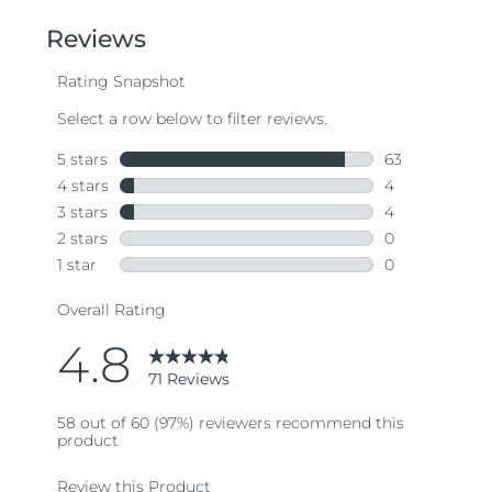
of
5
stars,
average
rating
value.
Read
71
Reviews.
Same
page
link.