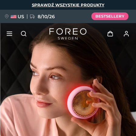
Przejdź
SPRAWDŹ WSZYSTKIE PRODUKTY
do
treści
US
8/10/26
BESTSELLERY
NOWOŚĆ
Zaloguj
Język
BREAKING NEWS
Profil użytkownika
English
Deutsch
Español
Moje urządzenia
FAQ™ Pure Beauty-Tech Elixir
Français
Italiano
Português
Moje zamówienia
Polski
Svenska
Русский
Türkçe
简体中文
繁體中文
Moje adresy
issa™ Teeth Whitening Set
Moje subskrypcje