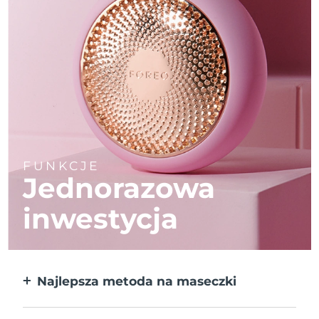
FUNKCJE
Jednorazowa
inwestycja
Najlepsza metoda na maseczki
Większa skuteczność od maseczek w
płachcie. Do tego 10x szybciej.