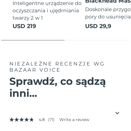
Blackhead Mas
Inteligentne urządzenie do
Doskonale przyg
oczyszczania i ujędrniania
pory do usunięci
twarzy 2 w 1
USD 219
USD 29,9
NIEZALEŻNE RECENZJE
WG
BAZAAR VOICE
Sprawdź, co sądzą
inni...
4.8
(71)
Write a review
4.8
out