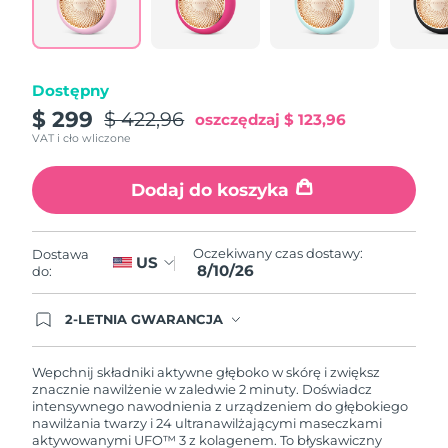
Oczekiwany czas dostawy
Portoryko
11/08/26
Oczekiwany czas dostawy
Katar
Dostępny
10/08/26
$ 299
$ 422,96
oszczędzaj
$ 123,96
Oczekiwany czas dostawy
Reunion
VAT i cło wliczone
14/08/26
Dodaj do koszyka
Oczekiwany czas dostawy
Rumunia
09/08/26
Oczekiwany czas dostawy
Oczekiwany czas dostawy:
Dostawa
Rosja
US
17/08/26
8/10/26
do:
Oczekiwany czas dostawy
Arabia Saudyjska
2-LETNIA GWARANCJA
10/08/26
Dzisiejsze zamówienie uprawnia do korzystania z
pełnej gwarancji FOREO. Oznacza to, że w
przypadku wystąpienia problemów w ciągu 2 lat
Oczekiwany czas dostawy
Wepchnij składniki aktywne głęboko w skórę i zwiększ
Singapur
od zakupu, FOREO bezpłatnie wymieni produkt.
11/08/26
znacznie nawilżenie w zaledwie 2 minuty. Doświadcz
intensywnego nawodnienia z urządzeniem do głębokiego
nawilżania twarzy i 24 ultranawilżającymi maseczkami
Oczekiwany czas dostawy
Słowacja
aktywowanymi UFO™ 3 z kolagenem. To błyskawiczny