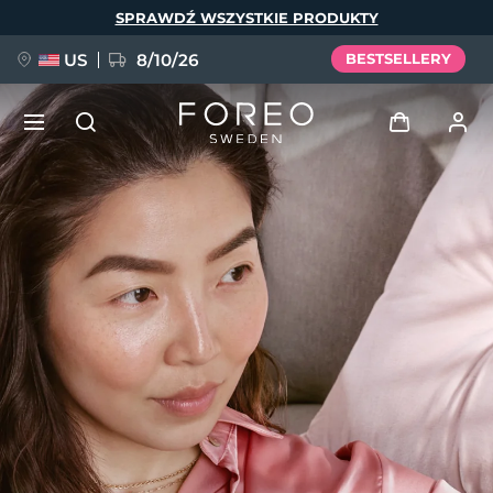
Przejdź
SPRAWDŹ WSZYSTKIE PRODUKTY
do
treści
US
8/10/26
BESTSELLERY
NOWOŚĆ
Zaloguj
Język
BREAKING NEWS
Profil użytkownika
English
Deutsch
Español
Moje urządzenia
FAQ™ Pure Beauty-Tech Elixir
Français
Italiano
Português
Moje zamówienia
Polski
Svenska
Русский
Türkçe
简体中文
繁體中文
Moje adresy
issa™ Teeth Whitening Set
Moje subskrypcje