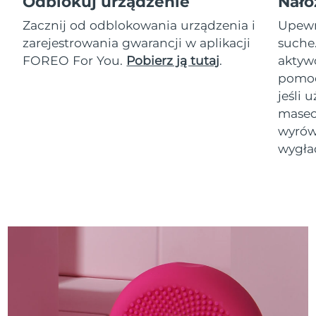
Odblokuj urządzenie
Nałó
Zacznij od odblokowania urządzenia i
Upewni
zarejestrowania gwarancji w aplikacji
suche
FOREO For You.
Pobierz ją tutaj
.
akty
pomoc
jeśli 
masec
wyrówn
wygła