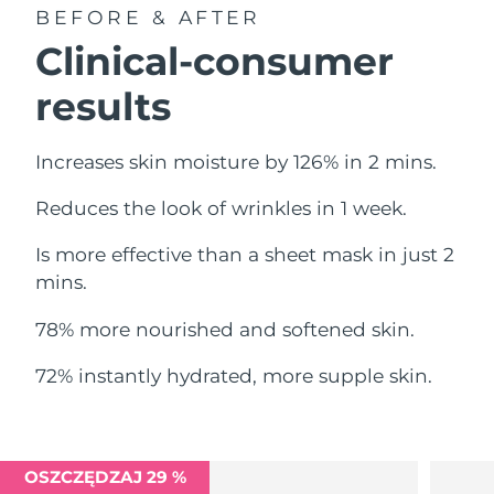
Oczekiwany czas dostawy
BEFORE & AFTER
Liban
10/8/26
Clinical-consumer
Oczekiwany czas dostawy
Litwa
results
9/8/26
Oczekiwany czas dostawy
Luksemburg
Increases skin moisture by 126% in 2 mins.
9/8/26
Reduces the look of wrinkles in 1 week.
Oczekiwany czas dostawy
SRA Makau (Chiny)
11/8/26
Is more effective than a sheet mask in just 2
Oczekiwany czas dostawy
mins.
Malezja
12/8/26
78% more nourished and softened skin.
Oczekiwany czas dostawy
Malta
9/8/26
72% instantly hydrated, more supple skin.
Oczekiwany czas dostawy
Meksyk
13/8/26
Oczekiwany czas dostawy
OSZCZĘDZAJ 29 %
Monako
10/8/26