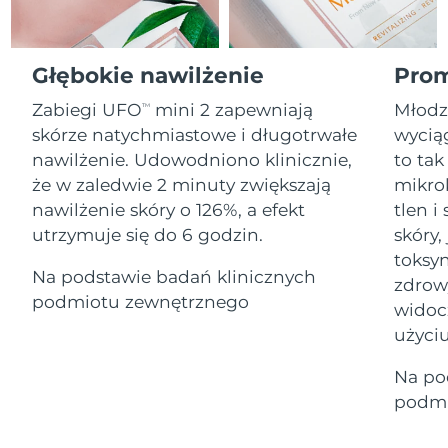
Serum
Gibraltar
All revitalizing eye massagers
issa™ Teeth Whitening Gel
13/8/26
Advanced pore care essentials
For healthy hair
18% PAP
Kosmetyki
Mężczyźni
Oczekiwany czas dostawy
Grecja
Głębokie nawilżenie
Prom
9/8/26
Zabiegi UFO
mini 2 zapewniają
Młodz
TM
SRA Hongkong
Oczekiwany czas dostawy
skórze natychmiastowe i długotrwałe
wyciąg
(Chiny)
10/8/26
nawilżenie. Udowodniono klinicznie,
to tak
Kupuj
że w zaledwie 2 minuty zwiększają
mikro
Oczekiwany czas dostawy
Węgry
9/8/26
nawilżenie skóry o 126%, a efekt
tlen 
utrzymuje się do 6 godzin.
skóry,
Oczekiwany czas dostawy
Islandia
FOREO APP
toksyn
10/8/26
Na podstawie badań klinicznych
zdrow
O NAS
podmiotu zewnętrznego
Oczekiwany czas dostawy
widoc
Indonezja
7/8/26
użyciu
Oczekiwany czas dostawy
Irlandia
Na po
9/8/26
podmi
Oczekiwany czas dostawy
Wyspa Man
11/8/26