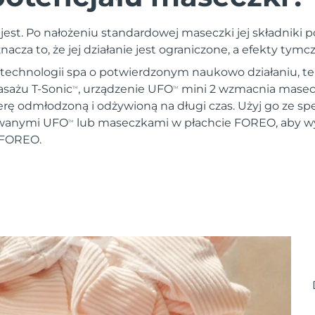
est. Po nałożeniu standardowej maseczki jej składniki p
nacza to, że jej działanie jest ograniczone, a efekty tym
 technologii spa o potwierdzonym naukowo działaniu, ter
asażu T-Sonic
, urządzenie UFO
mini 2 wzmacnia masecz
TM
TM
rę odmłodzoną i odżywioną na długi czas. Użyj go ze sp
wanymi UFO
lub maseczkami w płachcie FOREO, aby w
TM
 FOREO.