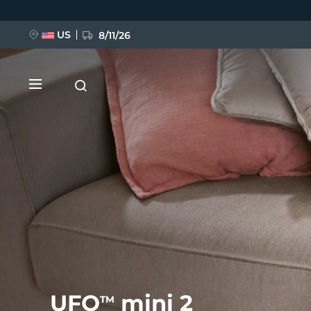
Przejdź
do
treści
US
8/11/26
NOWOŚĆ
BREAKING NEWS
FAQ™ Pure Beauty-Tech Elixir
UFO
mini 2
TM