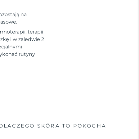
ozostają na
czasowe.
moterapii, terapii
kę i w zaledwie 2
ecjalnymi
ykonać rutyny
DLACZEGO SKÓRA TO POKOCHA