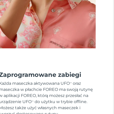
Zaprogramowane zabiegi
Każda maseczka aktywowana UFO
oraz
TM
maseczka w płachcie FOREO ma swoją rutynę
w aplikacji FOREO, którą możesz przesłać na
urządzenie UFO
do użytku w trybie offline.
TM
Możesz także użyć własnych maseczek i
tworzyć dostosowane rutyny.