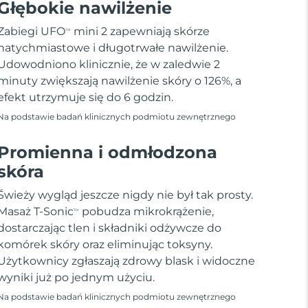
Głębokie nawilżenie
Zabiegi UFO
mini 2 zapewniają skórze
TM
natychmiastowe i długotrwałe nawilżenie.
Udowodniono klinicznie, że w zaledwie 2
minuty zwiększają nawilżenie skóry o 126%, a
efekt utrzymuje się do 6 godzin.
Na podstawie badań klinicznych podmiotu zewnętrznego
Promienna i odmłodzona
skóra
Świeży wygląd jeszcze nigdy nie był tak prosty.
Masaż T-Sonic
pobudza mikrokrążenie,
TM
dostarczając tlen i składniki odżywcze do
komórek skóry oraz eliminując toksyny.
Użytkownicy zgłaszają zdrowy blask i widoczne
wyniki już po jednym użyciu.
Na podstawie badań klinicznych podmiotu zewnętrznego