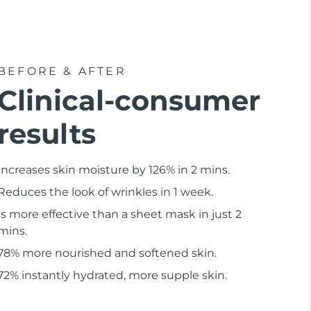
BEFORE & AFTER
Clinical-consumer
results
Increases skin moisture by 126% in 2 mins.
Reduces the look of wrinkles in 1 week.
Is more effective than a sheet mask in just 2
mins.
78% more nourished and softened skin.
72% instantly hydrated, more supple skin.