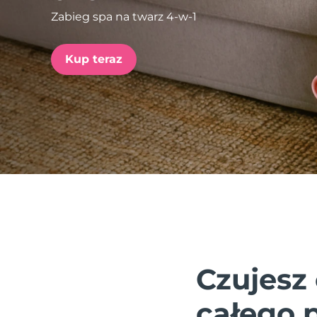
Zabieg spa na twarz 4-w-1
issa™ Teeth Whitening Set
Kup teraz
FAQ™ Dual LED Panel
POPULARNY
Specjalne oferty
Bestsellery
Czujesz 
całego 