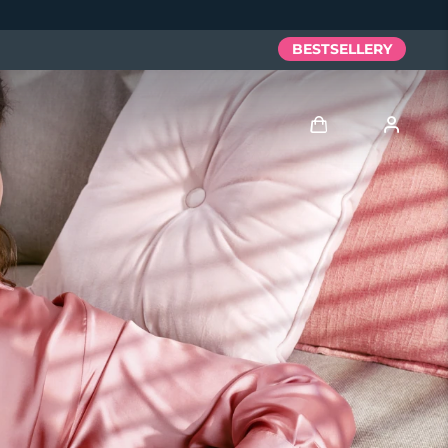
BESTSELLERY
Zaloguj
Profil użytkownika
Moje urządzenia
Moje zamówienia
Moje adresy
Moje subskrypcje