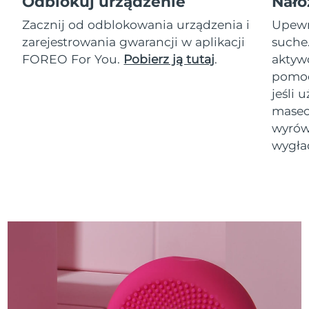
Odblokuj urządzenie
Nałó
Zacznij od odblokowania urządzenia i
Upewni
zarejestrowania gwarancji w aplikacji
suche
FOREO For You.
Pobierz ją tutaj
.
akty
pomoc
jeśli 
masec
wyrówn
wygła