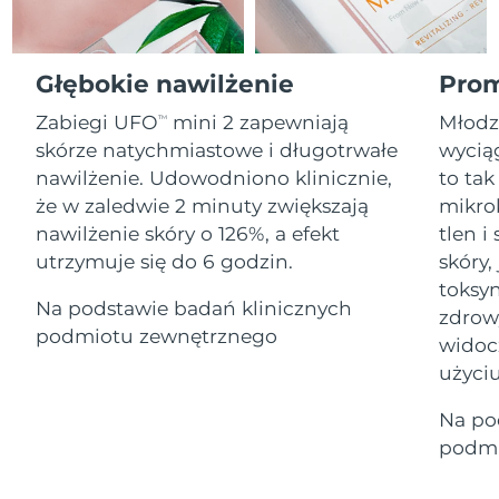
Serum
Gibraltar
All revitalizing eye massagers
issa™ Teeth Whitening Gel
8/15/26
Advanced pore care essentials
For healthy hair
18% PAP
Kosmetyki
Mężczyźni
Oczekiwany czas dostawy
Grecja
Głębokie nawilżenie
Prom
8/11/26
Zabiegi UFO
mini 2 zapewniają
Młodz
TM
SRA Hongkong
Oczekiwany czas dostawy
skórze natychmiastowe i długotrwałe
wyciąg
(Chiny)
8/12/26
nawilżenie. Udowodniono klinicznie,
to tak
Kupuj
że w zaledwie 2 minuty zwiększają
mikro
Oczekiwany czas dostawy
Węgry
8/11/26
nawilżenie skóry o 126%, a efekt
tlen 
utrzymuje się do 6 godzin.
skóry,
Oczekiwany czas dostawy
Islandia
FOREO APP
toksyn
8/12/26
Na podstawie badań klinicznych
zdrow
O NAS
podmiotu zewnętrznego
Oczekiwany czas dostawy
widoc
Indonezja
8/9/26
użyciu
Oczekiwany czas dostawy
Irlandia
Na po
8/11/26
podmi
Oczekiwany czas dostawy
Wyspa Man
8/13/26