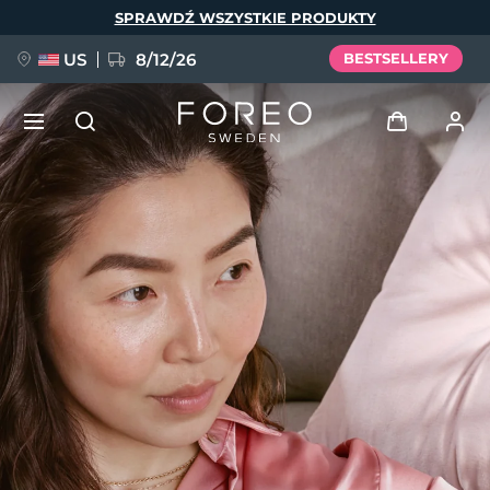
Przejdź
SPRAWDŹ WSZYSTKIE PRODUKTY
do
treści
US
8/12/26
BESTSELLERY
NOWOŚĆ
Zaloguj
Język
BREAKING NEWS
Profil użytkownika
English
Deutsch
Español
Moje urządzenia
FAQ™ Pure Beauty-Tech Elixir
Français
Italiano
Português
Moje zamówienia
Polski
Svenska
Русский
Türkçe
简体中文
繁體中文
Moje adresy
issa™ Teeth Whitening Set
Moje subskrypcje