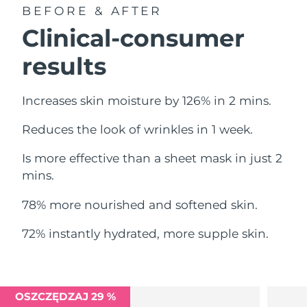
Oczekiwany czas dostawy
BEFORE & AFTER
Liban
8/10/26
Clinical-consumer
Oczekiwany czas dostawy
Litwa
results
8/9/26
Oczekiwany czas dostawy
Luksemburg
Increases skin moisture by 126% in 2 mins.
8/9/26
Reduces the look of wrinkles in 1 week.
Oczekiwany czas dostawy
SRA Makau (Chiny)
8/11/26
Is more effective than a sheet mask in just 2
Oczekiwany czas dostawy
mins.
Malezja
8/12/26
78% more nourished and softened skin.
Oczekiwany czas dostawy
Malta
8/9/26
72% instantly hydrated, more supple skin.
Oczekiwany czas dostawy
Meksyk
8/13/26
Oczekiwany czas dostawy
OSZCZĘDZAJ 29 %
Monako
8/10/26