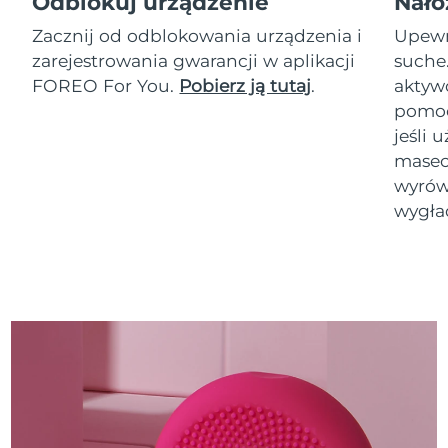
Odblokuj urządzenie
Nałó
Zacznij od odblokowania urządzenia i
Upewni
zarejestrowania gwarancji w aplikacji
suche
FOREO For You.
Pobierz ją tutaj
.
akty
pomoc
jeśli 
masec
wyrówn
wygła