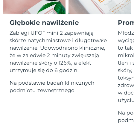
Serum
Gibraltar
All revitalizing eye massagers
issa™ Teeth Whitening Gel
8/13/26
Advanced pore care essentials
For healthy hair
18% PAP
Kosmetyki
Mężczyźni
Oczekiwany czas dostawy
Grecja
Głębokie nawilżenie
Prom
8/9/26
Zabiegi UFO
mini 2 zapewniają
Młodz
TM
SRA Hongkong
Oczekiwany czas dostawy
skórze natychmiastowe i długotrwałe
wyciąg
(Chiny)
8/10/26
nawilżenie. Udowodniono klinicznie,
to tak
Kupuj
że w zaledwie 2 minuty zwiększają
mikro
Oczekiwany czas dostawy
Węgry
8/9/26
nawilżenie skóry o 126%, a efekt
tlen 
utrzymuje się do 6 godzin.
skóry,
Oczekiwany czas dostawy
Islandia
FOREO APP
toksyn
8/10/26
Na podstawie badań klinicznych
zdrow
O NAS
podmiotu zewnętrznego
Oczekiwany czas dostawy
widoc
Indonezja
8/7/26
użyciu
Oczekiwany czas dostawy
Irlandia
Na po
8/9/26
podmi
Oczekiwany czas dostawy
Wyspa Man
8/11/26