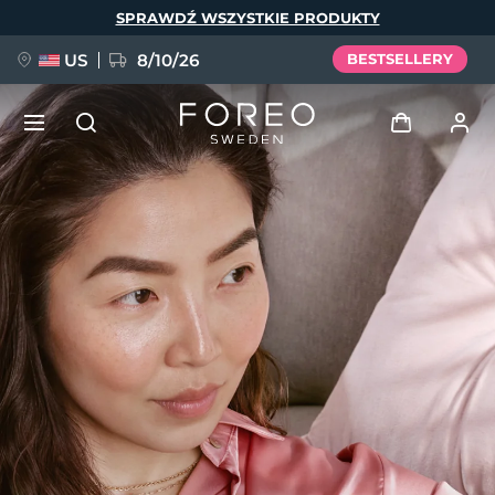
Przejdź
SPRAWDŹ WSZYSTKIE PRODUKTY
do
treści
US
8/10/26
BESTSELLERY
NOWOŚĆ
Zaloguj
Język
BREAKING NEWS
Profil użytkownika
English
Deutsch
Español
Moje urządzenia
FAQ™ Pure Beauty-Tech Elixir
Français
Italiano
Português
Moje zamówienia
Polski
Svenska
Русский
Türkçe
简体中文
繁體中文
Moje adresy
issa™ Teeth Whitening Set
Moje subskrypcje