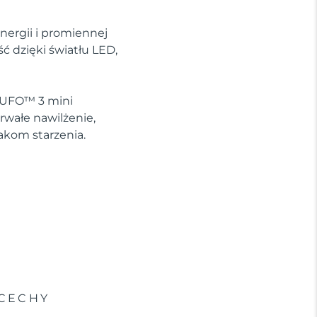
nergii i promiennej
 dzięki światłu LED,
e UFO™ 3 mini
rwałe nawilżenie,
akom starzenia.
CECHY