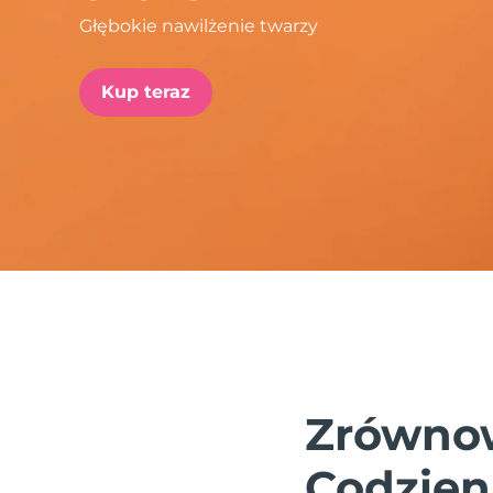
Głębokie nawilżenie twarzy
issa™ Teeth Whitening Set
Kup teraz
FAQ™ Dual LED Panel
POPULARNY
Specjalne oferty
Bestsellery
Zrównow
Codzien