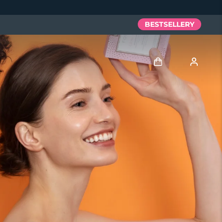
BESTSELLERY
Zaloguj
Profil użytkownika
Moje urządzenia
Moje zamówienia
Moje adresy
Moje subskrypcje