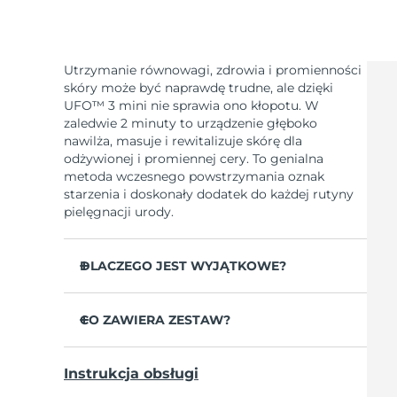
Utrzymanie równowagi, zdrowia i promienności
skóry może być naprawdę trudne, ale dzięki
UFO™ 3 mini nie sprawia ono kłopotu. W
zaledwie 2 minuty to urządzenie głęboko
nawilża, masuje i rewitalizuje skórę dla
odżywionej i promiennej cery. To genialna
metoda wczesnego powstrzymania oznak
starzenia i doskonały dodatek do każdej rutyny
pielęgnacji urody.
DLACZEGO JEST WYJĄTKOWE?
Bardziej wydajne i 10x szybsze od
standardowych maseczek w płachcie.
CO ZAWIERA ZESTAW?
Zapewnia natychmiastowe i długotrwałe
UFO™ 3 mini
nawilżenie.
Instrukcja obsługi
Kabel ładujący USB
Oferuje odżywczy zabieg maseczką,