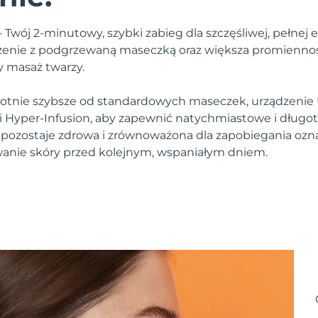
Twój 2-minutowy, szybki zabieg dla szczęśliwej, pełnej e
lżenie z podgrzewaną maseczką oraz większa promienność
y masaż twarzy.
krotnie szybsze od standardowych maseczek, urządzeni
ii Hyper-Infusion, aby zapewnić natychmiastowe i długot
 pozostaje zdrowa i zrównoważona dla zapobiegania ozn
anie skóry przed kolejnym, wspaniałym dniem.