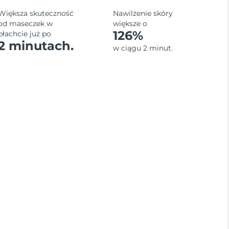
Większa skuteczność
Nawilżenie skóry
od maseczek w
większe o
126%
płachcie już po
2 minutach.
w ciągu 2 minut.