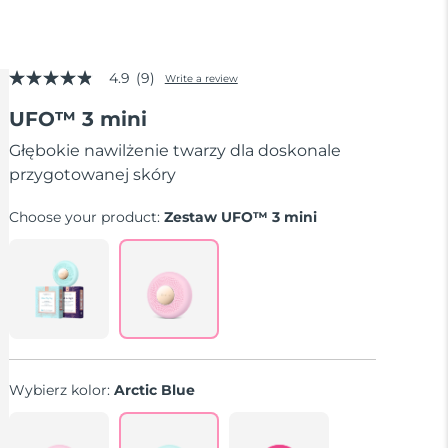
4.9
(9)
Write a review
4.9
out
UFO™ 3 mini
of
5
stars,
Głębokie nawilżenie twarzy dla doskonale
average
przygotowanej skóry
rating
value.
Read
Choose your product:
Zestaw UFO™ 3 mini
9
Reviews.
Same
page
link.
Wybierz kolor:
Arctic Blue