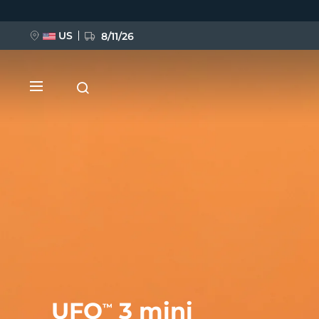
Przejdź
do
treści
US
8/11/26
NOWOŚĆ
BREAKING NEWS
FAQ™ Pure Beauty-Tech Elixir
UFO
3 mini
™