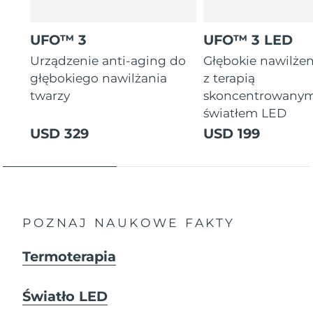
8/9/26
Oczekiwany czas dostawy
Słowenia
UFO™ 3
UFO™ 3 LED
8/9/26
Urządzenie anti-aging do
Głębokie nawilżen
Republika
Oczekiwany czas dostawy
głębokiego nawilżania
z terapią
Południowej Afryki
8/17/26
twarzy
skoncentrowany
światłem LED
Oczekiwany czas dostawy
Korea Południowa
USD 329
USD 199
8/11/26
Oczekiwany czas dostawy
Hiszpania
8/9/26
Oczekiwany czas dostawy
Szwecja
8/9/26
POZNAJ NAUKOWE FAKTY
Oczekiwany czas dostawy
Szwajcaria
Termoterapia
8/9/26
Oczekiwany czas dostawy
Tajwan
Światło LED
8/14/26