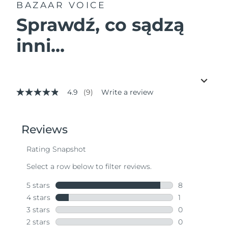
BAZAAR VOICE
Sprawdź, co sądzą
inni...
4.9
(9)
Write a review
4.9
out
of
5
stars,
average
rating
value.
Read
9
Reviews.
Same
page
link.