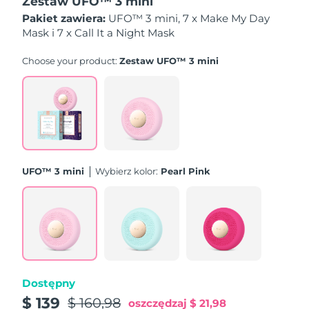
Zestaw UFO™ 3 mini
Oczekiwany czas dostawy
Liban
Pakiet zawiera:
UFO™ 3 mini, 7 x Make My Day
8/10/26
Mask i 7 x Call It a Night Mask
Oczekiwany czas dostawy
Litwa
8/9/26
Choose your product:
Zestaw UFO™ 3 mini
Oczekiwany czas dostawy
Luksemburg
8/9/26
Oczekiwany czas dostawy
SRA Makau (Chiny)
8/11/26
UFO™ 3 mini
Wybierz kolor:
Pearl Pink
Oczekiwany czas dostawy
Malezja
8/12/26
Oczekiwany czas dostawy
Malta
8/9/26
Oczekiwany czas dostawy
Meksyk
8/13/26
Dostępny
Oczekiwany czas dostawy
$ 139
Monako
$ 160,98
oszczędzaj
$ 21,98
8/10/26