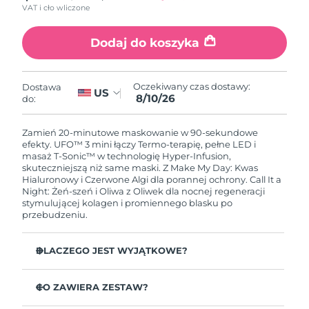
VAT i cło wliczone
Oczekiwany czas dostawy
Holandia
8/9/26
Dodaj do koszyka
Oczekiwany czas dostawy
Nowa Zelandia
8/9/26
Oczekiwany czas dostawy:
Dostawa
US
8/10/26
do:
Oczekiwany czas dostawy
Norwegia
8/9/26
Zamień 20-minutowe maskowanie w 90-sekundowe
efekty. UFO™ 3 mini łączy Termo-terapię, pełne LED i
Oczekiwany czas dostawy
masaż T-Sonic™ w technologię Hyper-Infusion,
Oman
8/12/26
skuteczniejszą niż same maski. Z Make My Day: Kwas
Hialuronowy i Czerwone Algi dla porannej ochrony. Call It a
Night: Żeń-szeń i Oliwa z Oliwek dla nocnej regeneracji
Oczekiwany czas dostawy
Filipiny
stymulującej kolagen i promiennego blasku po
8/12/26
przebudzeniu.
Oczekiwany czas dostawy
Polska
8/10/26
DLACZEGO JEST WYJĄTKOWE?
Klinicznie udowodnione: zwiększa nawilżenie o 126 % w
Oczekiwany czas dostawy
Portugalia
2 minuty i redukuje zmarszczki w tydzień.
CO ZAWIERA ZESTAW?
8/9/26
LED pełnego spektrum z 8 kolorami w tym czerwonym