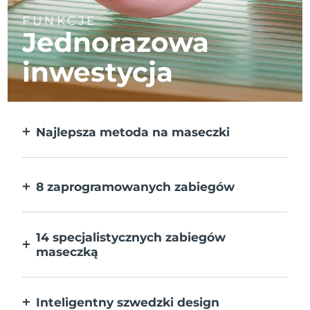
FUNKCJE
Jednorazowa
inwestycja
Najlepsza metoda na maseczki
Większa skuteczność od maseczek w
płachcie. Do tego 10x szybciej.
8 zaprogramowanych zabiegów
Jedno naciśnięcie przycisku. Dostosuj
preferencje w aplikacji.
14 specjalistycznych zabiegów
maseczką
Doskonałe połączenie technologii dla
uzupełnienia składników maseczki.
Inteligentny szwedzki design