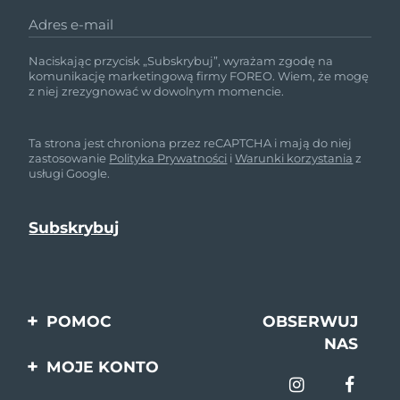
Adres e-mail
Naciskając przycisk „Subskrybuj”, wyrażam zgodę na
komunikację marketingową firmy FOREO. Wiem, że mogę
z niej zrezygnować w dowolnym momencie.
Ta strona jest chroniona przez reCAPTCHA i mają do niej
zastosowanie
Polityka Prywatności
i
Warunki korzystania
z
usługi Google.
POMOC
OBSERWUJ
NAS
Kontakt
MOJE KONTO
Zamówienia & Wysyłka