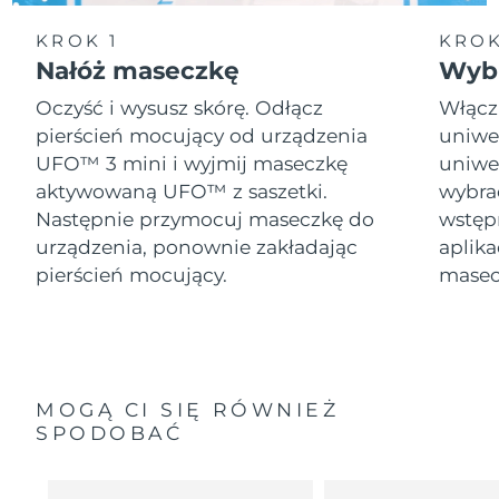
KROK 1
KROK
Nałóż maseczkę
Wybi
Oczyść i wysusz skórę. Odłącz
Włącz
pierścień mocujący od urządzenia
uniwer
UFO™ 3 mini i wyjmij maseczkę
uniwer
aktywowaną UFO™ z saszetki.
wybra
Następnie przymocuj maseczkę do
wstęp
urządzenia, ponownie zakładając
aplika
pierścień mocujący.
masec
MOGĄ CI SIĘ RÓWNIEŻ
SPODOBAĆ