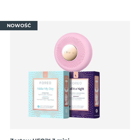
Oczekiwany czas dostawy
Izrael
8/13/26
NOWOŚĆ
Oczekiwany czas dostawy
Włochy
8/9/26
Oczekiwany czas dostawy
Japonia
8/12/26
Oczekiwany czas dostawy
Jersey
8/14/26
Oczekiwany czas dostawy
Kazachstan
8/11/26
Oczekiwany czas dostawy
Kuwejt
8/9/26
Oczekiwany czas dostawy
Łotwa
8/9/26