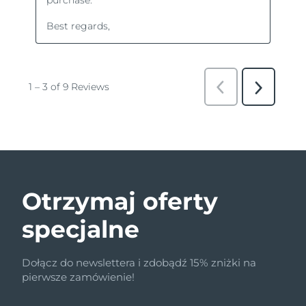
Otrzymaj oferty
specjalne
Dołącz do newslettera i zdobądź 15% zniżki na
pierwsze zamówienie!