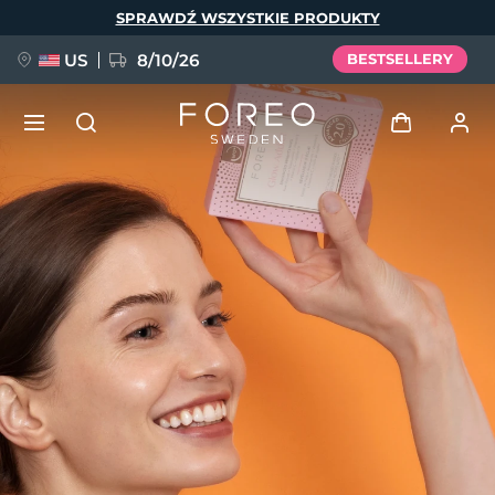
Przejdź
SPRAWDŹ WSZYSTKIE PRODUKTY
do
treści
US
8/10/26
BESTSELLERY
NOWOŚĆ
Zaloguj
Język
BREAKING NEWS
Profil użytkownika
English
Deutsch
Español
Moje urządzenia
FAQ™ Pure Beauty-Tech Elixir
Français
Italiano
Português
Moje zamówienia
Polski
Svenska
Русский
Türkçe
简体中文
繁體中文
Moje adresy
issa™ Teeth Whitening Set
Moje subskrypcje