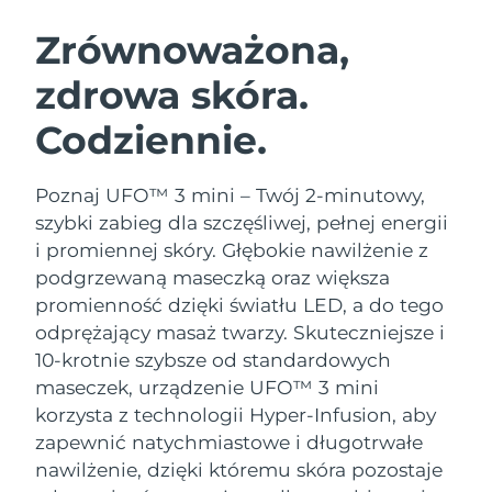
SZWEDZKI RUTYNA PIELĘGNACJI
URODY
Zrównoważona,
zdrowa skóra.
Oczekiwany czas dostawy
Australia
8/12/26
Codziennie.
Oczekiwany czas dostawy
Oczyszczanie twarzy
Lifting twarzy
Austria
8/9/26
LUNA™ 4 zestaw
BEAR™ 2 zestaw
Poznaj UFO™ 3 mini – Twój 2-minutowy,
Oczekiwany czas dostawy
Bahrajn
szybki zabieg dla szczęśliwej, pełnej energii
Anti-aging massage
Microcurrent toning
8/10/26
i promiennej skóry. Głębokie nawilżenie z
Pielęgnacja jamy
podgrzewaną maseczką oraz większa
Oczekiwany czas dostawy
Nawilżenie
ustnej
Belgia
8/9/26
LUNA™ 4 Plus
BEAR™ 2 go
promienność dzięki światłu LED, a do tego
UFO™ 3 zestaw
issa™ 4
odprężający masaż twarzy.
Skuteczniejsze i
Massage, LED heating
Microcurrent toning on-the-go
Oczekiwany czas dostawy
FAQ™ ZABIEG ANTI-AGING
Bermudy
Deep facial hydration
Hybrid silicone sonic toothbrush
10-krotnie szybsze od standardowych
8/15/26
maseczek, urządzenie UFO™ 3 mini
NEW
Bośnia i
LUNA™ 4 Men
BEAR™ 2 eyes & lips
korzysta z technologii Hyper-Infusion, aby
Oczekiwany czas dostawy
UFO™ 3 LED
Hercegowina
8/12/26
issa™ 4 plus
zapewnić natychmiastowe i długotrwałe
For men, anti-aging massage
Microcurrent line smoothing device
Near-infrared and red light therapy
Smart hybrid silicone sonic toothbrush
nawilżenie, dzięki któremu skóra pozostaje
device
Anti-aging
Zabiegi LED
Oczekiwany czas dostawy