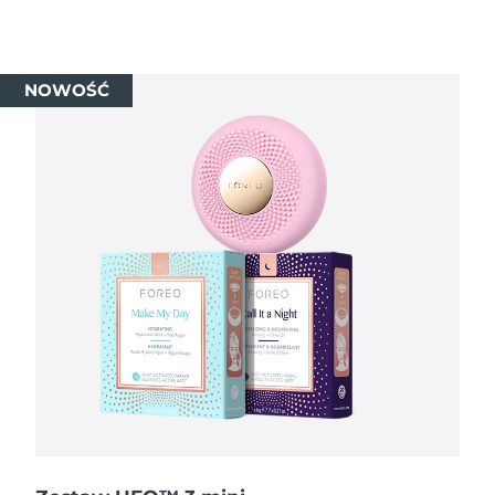
Oczekiwany czas dostawy
Izrael
8/14/26
NOWOŚĆ
Oczekiwany czas dostawy
Włochy
8/10/26
Oczekiwany czas dostawy
Japonia
8/13/26
Oczekiwany czas dostawy
Jersey
8/15/26
Oczekiwany czas dostawy
Kazachstan
8/12/26
Oczekiwany czas dostawy
Kuwejt
8/10/26
Oczekiwany czas dostawy
Łotwa
8/10/26