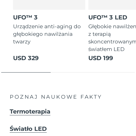
8/10/26
Oczekiwany czas dostawy
Słowenia
UFO™ 3
UFO™ 3 LED
8/10/26
Urządzenie anti-aging do
Głębokie nawilżen
Republika
Oczekiwany czas dostawy
głębokiego nawilżania
z terapią
Południowej Afryki
8/18/26
twarzy
skoncentrowany
światłem LED
Oczekiwany czas dostawy
Korea Południowa
USD 329
USD 199
8/12/26
Oczekiwany czas dostawy
Hiszpania
8/10/26
Oczekiwany czas dostawy
Szwecja
8/10/26
POZNAJ NAUKOWE FAKTY
Oczekiwany czas dostawy
Szwajcaria
Termoterapia
8/10/26
Oczekiwany czas dostawy
Tajwan
Światło LED
8/15/26