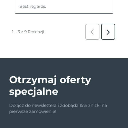
Otrzymaj oferty
specjalne
Dołącz do newslettera i zdobądź 15% zniżki na
pierwsze zamówienie!