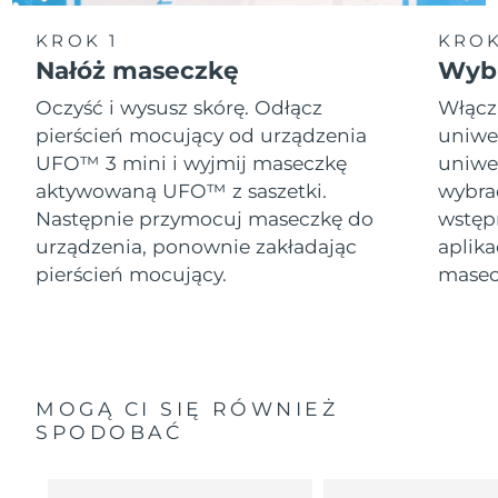
KROK 1
KROK
Nałóż maseczkę
Wybi
Oczyść i wysusz skórę. Odłącz
Włącz
pierścień mocujący od urządzenia
uniwer
UFO™ 3 mini i wyjmij maseczkę
uniwer
aktywowaną UFO™ z saszetki.
wybra
Następnie przymocuj maseczkę do
wstęp
urządzenia, ponownie zakładając
aplika
pierścień mocujący.
masec
MOGĄ CI SIĘ RÓWNIEŻ
SPODOBAĆ