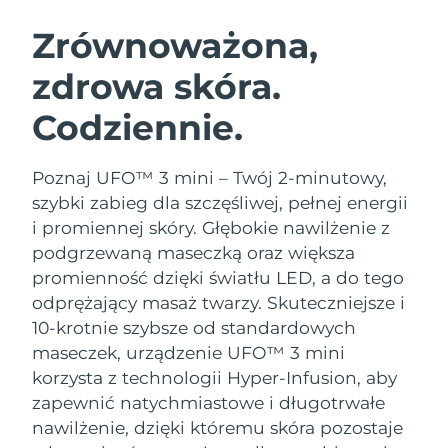
SZWEDZKI RUTYNA PIELĘGNACJI
URODY
Zrównoważona,
zdrowa skóra.
Oczekiwany czas dostawy
Australia
8/13/26
Codziennie.
Oczekiwany czas dostawy
Oczyszczanie twarzy
Lifting twarzy
Austria
8/10/26
LUNA™ 4 zestaw
BEAR™ 2 zestaw
Poznaj UFO™ 3 mini – Twój 2-minutowy,
Oczekiwany czas dostawy
Bahrajn
szybki zabieg dla szczęśliwej, pełnej energii
Anti-aging massage
Microcurrent toning
8/11/26
i promiennej skóry. Głębokie nawilżenie z
Pielęgnacja jamy
podgrzewaną maseczką oraz większa
Oczekiwany czas dostawy
Nawilżenie
ustnej
Belgia
8/10/26
LUNA™ 4 Plus
BEAR™ 2 go
promienność dzięki światłu LED, a do tego
UFO™ 3 zestaw
issa™ 4
odprężający masaż twarzy.
Skuteczniejsze i
Massage, LED heating
Microcurrent toning on-the-go
Oczekiwany czas dostawy
FAQ™ ZABIEG ANTI-AGING
Bermudy
Deep facial hydration
Hybrid silicone sonic toothbrush
10-krotnie szybsze od standardowych
8/16/26
maseczek, urządzenie UFO™ 3 mini
NEW
Bośnia i
LUNA™ 4 Men
BEAR™ 2 eyes & lips
korzysta z technologii Hyper-Infusion, aby
Oczekiwany czas dostawy
UFO™ 3 LED
Hercegowina
8/13/26
issa™ 4 plus
zapewnić natychmiastowe i długotrwałe
For men, anti-aging massage
Microcurrent line smoothing device
Near-infrared and red light therapy
Smart hybrid silicone sonic toothbrush
nawilżenie, dzięki któremu skóra pozostaje
device
Anti-aging
Zabiegi LED
Oczekiwany czas dostawy