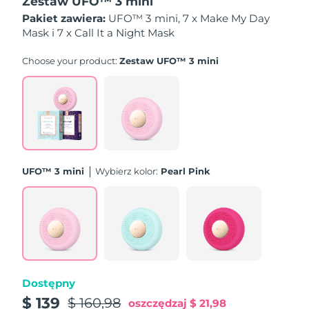
Zestaw UFO™ 3 mini
Oczekiwany czas dostawy
Liban
Pakiet zawiera:
UFO™ 3 mini, 7 x Make My Day
8/11/26
Mask i 7 x Call It a Night Mask
Oczekiwany czas dostawy
Litwa
8/10/26
Choose your product:
Zestaw UFO™ 3 mini
Oczekiwany czas dostawy
Luksemburg
8/10/26
Oczekiwany czas dostawy
SRA Makau (Chiny)
8/12/26
UFO™ 3 mini
Wybierz kolor:
Pearl Pink
Oczekiwany czas dostawy
Malezja
8/13/26
Oczekiwany czas dostawy
Malta
8/10/26
Oczekiwany czas dostawy
Meksyk
8/14/26
Dostępny
Oczekiwany czas dostawy
$ 139
Monako
$ 160,98
oszczędzaj
$ 21,98
8/11/26