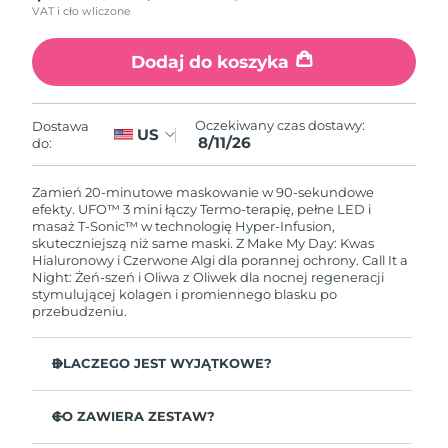
VAT i cło wliczone
Oczekiwany czas dostawy
Holandia
8/10/26
Dodaj do koszyka
Oczekiwany czas dostawy
Nowa Zelandia
8/10/26
Oczekiwany czas dostawy:
Dostawa
US
8/11/26
do:
Oczekiwany czas dostawy
Norwegia
8/10/26
Zamień 20-minutowe maskowanie w 90-sekundowe
efekty. UFO™ 3 mini łączy Termo-terapię, pełne LED i
Oczekiwany czas dostawy
masaż T-Sonic™ w technologię Hyper-Infusion,
Oman
8/13/26
skuteczniejszą niż same maski. Z Make My Day: Kwas
Hialuronowy i Czerwone Algi dla porannej ochrony. Call It a
Night: Żeń-szeń i Oliwa z Oliwek dla nocnej regeneracji
Oczekiwany czas dostawy
Filipiny
stymulującej kolagen i promiennego blasku po
8/13/26
przebudzeniu.
Oczekiwany czas dostawy
Polska
8/11/26
DLACZEGO JEST WYJĄTKOWE?
Klinicznie udowodnione: zwiększa nawilżenie o 126 % w
Oczekiwany czas dostawy
Portugalia
2 minuty i redukuje zmarszczki w tydzień.
CO ZAWIERA ZESTAW?
8/10/26
LED pełnego spektrum z 8 kolorami w tym czerwonym