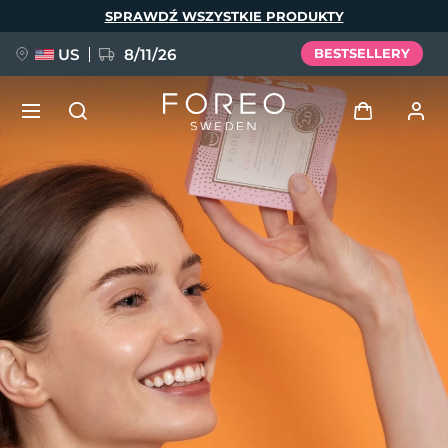
Przejdź
SPRAWDŹ WSZYSTKIE PRODUKTY
do
treści
US
8/11/26
BESTSELLERY
NOWOŚĆ
Zaloguj
Język
BREAKING NEWS
Profil użytkownika
English
Deutsch
Español
Moje urządzenia
FAQ™ Pure Beauty-Tech Elixir
Français
Italiano
Português
Moje zamówienia
Polski
Svenska
Русский
Türkçe
简体中文
繁體中文
Moje adresy
issa™ Teeth Whitening Set
Moje subskrypcje