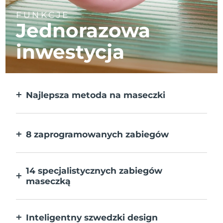
FUNKCJE
Jednorazowa
inwestycja
Najlepsza metoda na maseczki
Większa skuteczność od maseczek w
płachcie. Do tego 10x szybciej.
8 zaprogramowanych zabiegów
Jedno naciśnięcie przycisku. Dostosuj
preferencje w aplikacji.
14 specjalistycznych zabiegów
maseczką
Doskonałe połączenie technologii dla
uzupełnienia składników maseczki.
Inteligentny szwedzki design