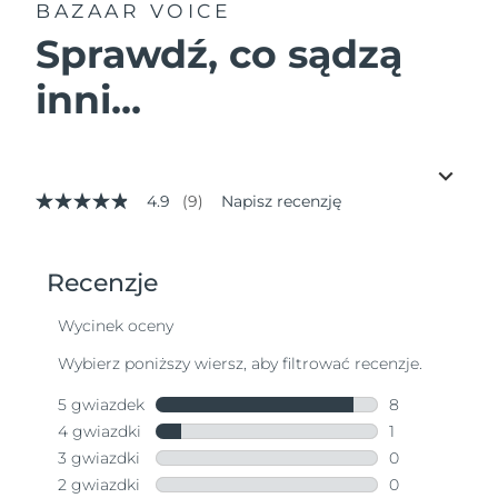
BAZAAR VOICE
Sprawdź, co sądzą
inni...
4.9
(9)
Napisz recenzję
4.9
z
5
gwiazdek,
średnia
wartość
oceny.
Read
9
Reviews.
Łącze
do
tej
samej
strony.