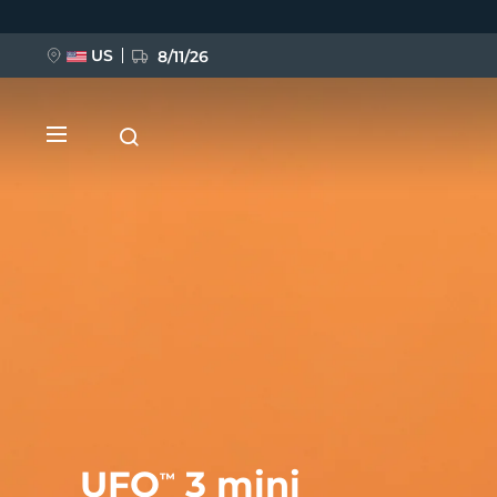
Przejdź
do
treści
US
8/11/26
NOWOŚĆ
BREAKING NEWS
FAQ™ Pure Beauty-Tech Elixir
UFO
3 mini
™