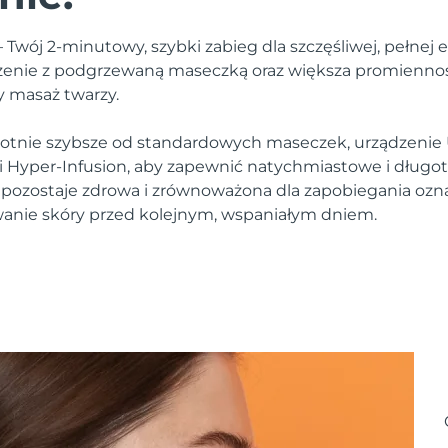
Twój 2-minutowy, szybki zabieg dla szczęśliwej, pełnej e
lżenie z podgrzewaną maseczką oraz większa promienność
y masaż twarzy.
krotnie szybsze od standardowych maseczek, urządzeni
ii Hyper-Infusion, aby zapewnić natychmiastowe i długot
 pozostaje zdrowa i zrównoważona dla zapobiegania ozn
anie skóry przed kolejnym, wspaniałym dniem.