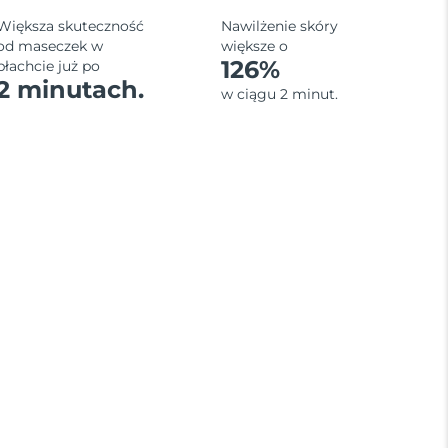
Większa skuteczność
Nawilżenie skóry
od maseczek w
większe o
126%
płachcie już po
2 minutach.
w ciągu 2 minut.