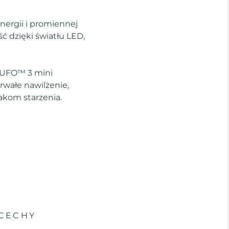
nergii i promiennej
 dzięki światłu LED,
e UFO™ 3 mini
rwałe nawilżenie,
akom starzenia.
CECHY