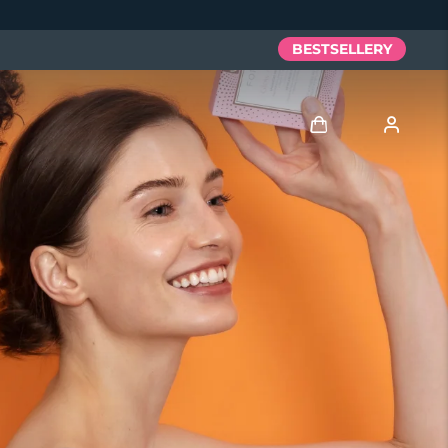
BESTSELLERY
Zaloguj
Profil użytkownika
Moje urządzenia
Moje zamówienia
Moje adresy
Moje subskrypcje