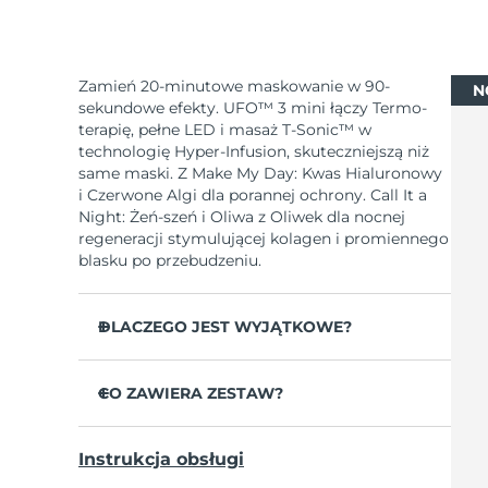
Zamień 20-minutowe maskowanie w 90-
N
sekundowe efekty. UFO™ 3 mini łączy Termo-
terapię, pełne LED i masaż T-Sonic™ w
technologię Hyper-Infusion, skuteczniejszą niż
same maski. Z Make My Day: Kwas Hialuronowy
i Czerwone Algi dla porannej ochrony. Call It a
Night: Żeń-szeń i Oliwa z Oliwek dla nocnej
regeneracji stymulującej kolagen i promiennego
blasku po przebudzeniu.
DLACZEGO JEST WYJĄTKOWE?
Klinicznie udowodnione: zwiększa nawilżenie
o 126 % w 2 minuty i redukuje zmarszczki w
CO ZAWIERA ZESTAW?
tydzień.
UFO™ 3 mini
LED pełnego spektrum z 8 kolorami w tym
Instrukcja obsługi
czerwonym zwiększa kolagen dla jędrniejszej
7 x Make My Day Mask and 7 x Call It a Night