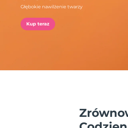
Głębokie nawilżenie twarzy
issa™ Teeth Whitening Set
Kup teraz
FAQ™ Dual LED Panel
POPULARNY
Specjalne oferty
Bestsellery
Zrównow
Codzien