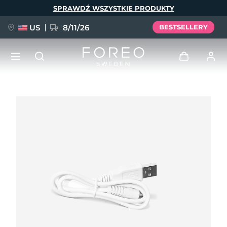
Przejdź
SPRAWDŹ WSZYSTKIE PRODUKTY
do
treści
US
8/11/26
BESTSELLERY
NOWOŚĆ
Zaloguj
Język
BREAKING NEWS
Profil użytkownika
English
Deutsch
Español
Moje urządzenia
FAQ™ Pure Beauty-Tech Elixir
Français
Italiano
Português
Moje zamówienia
Polski
Svenska
Русский
Türkçe
简体中文
繁體中文
Moje adresy
issa™ Teeth Whitening Set
Moje subskrypcje