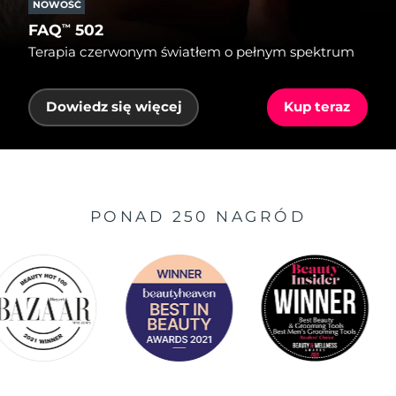
NOWOŚĆ
FAQ
502
™
Terapia czerwonym światłem o pełnym spektrum
Dowiedz się więcej
Kup teraz
PONAD 250 NAGRÓD