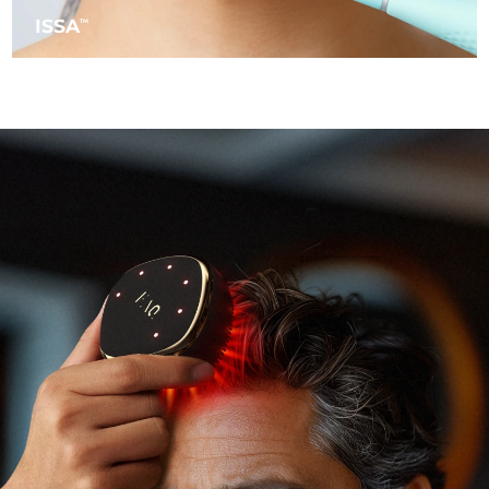
12/8/26
ISSA
TM
Oczekiwany czas dostawy
Słowenia
12/8/26
Republika
Oczekiwany czas dostawy
Południowej Afryki
20/8/26
Oczekiwany czas dostawy
Korea Południowa
14/8/26
Oczekiwany czas dostawy
Hiszpania
12/8/26
Oczekiwany czas dostawy
Szwecja
12/8/26
Oczekiwany czas dostawy
Szwajcaria
12/8/26
Oczekiwany czas dostawy
Tajwan
17/8/26