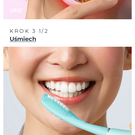
Oczekiwany czas dostawy
Portoryko
14/8/26
UFO
TM
Oczekiwany czas dostawy
Katar
13/8/26
KROK 3 1/2
Uśmiech
Oczekiwany czas dostawy
Reunion
17/8/26
Oczekiwany czas dostawy
Rumunia
12/8/26
Oczekiwany czas dostawy
Rosja
20/8/26
Oczekiwany czas dostawy
Arabia Saudyjska
13/8/26
Oczekiwany czas dostawy
Singapur
14/8/26
Oczekiwany czas dostawy
Słowacja