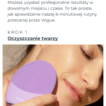
Możesz uzyskać profesjonalne rezultaty w
dowolnym miejscu i czasie. To tak proste,
Oczekiwany czas dostawy
Izrael
16/8/26
jak sprawdzenie naszej 6-minutowej rutyny
polecanej przez Vogue.
Oczekiwany czas dostawy
Włochy
12/8/26
KROK 1
Oczekiwany czas dostawy
Oczyszczanie twarzy
Japonia
15/8/26
Oczekiwany czas dostawy
Jersey
17/8/26
Oczekiwany czas dostawy
Kazachstan
14/8/26
Oczekiwany czas dostawy
Kuwejt
12/8/26
Oczekiwany czas dostawy
Łotwa
12/8/26