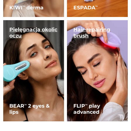
KIWI
derma
ESPADA
TM
TM
Pielęgnacja okolic
Hair-repairing
oczu
brush
BEAR
2 eyes &
FLIP
play
TM
TM
lips
advanced