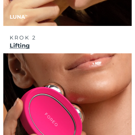
Oczekiwany czas dostawy
Liban
13/8/26
LUNA
TM
Oczekiwany czas dostawy
Litwa
12/8/26
KROK 2
Oczekiwany czas dostawy
Luksemburg
12/8/26
Lifting
Oczekiwany czas dostawy
SRA Makau (Chiny)
14/8/26
Oczekiwany czas dostawy
Malezja
15/8/26
Oczekiwany czas dostawy
Malta
12/8/26
Oczekiwany czas dostawy
Meksyk
16/8/26
Oczekiwany czas dostawy
Monako
13/8/26