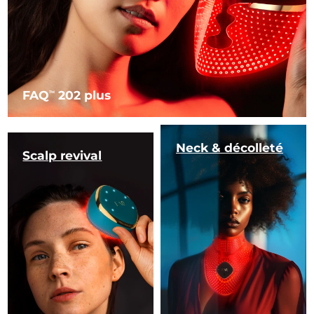
FAQ
202 plus
TM
Neck & décolleté
Scalp revival