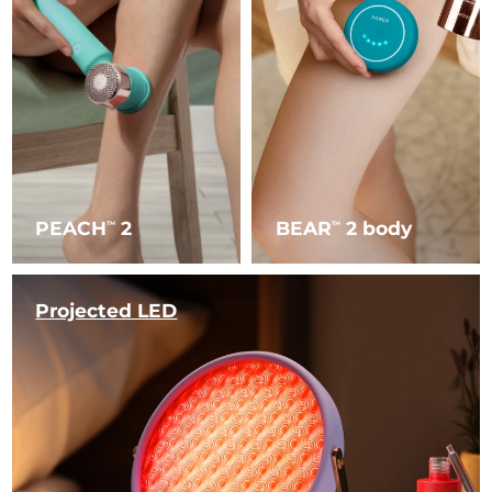
PEACH
2
BEAR
2 body
TM
TM
Projected LED