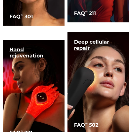
FAQ
211
TM
FAQ
301
TM
Deep cellular
repair
Hand
rejuvenation
FAQ
502
TM
TM