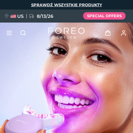
Przejdź
SPRAWDŹ WSZYSTKIE PRODUKTY
do
treści
US
8/13/26
SPECIAL OFFERS
NOWOŚĆ
Zaloguj
Język
BREAKING NEWS
Profil użytkownika
English
Deutsch
Español
Moje urządzenia
FAQ™ Pure Beauty-Tech Elixir
Français
Italiano
Português
Moje zamówienia
Polski
Svenska
Русский
Türkçe
简体中文
繁體中文
Moje adresy
issa™ Teeth Whitening Set
Moje subskrypcje