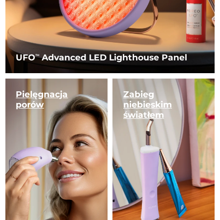
UFO
Advanced LED Lighthouse Panel
TM
Pielęgnacja
Zabieg
porów
niebieskim
światłem