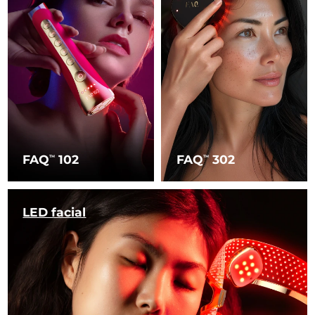
FAQ
102
FAQ
302
TM
TM
LED facial