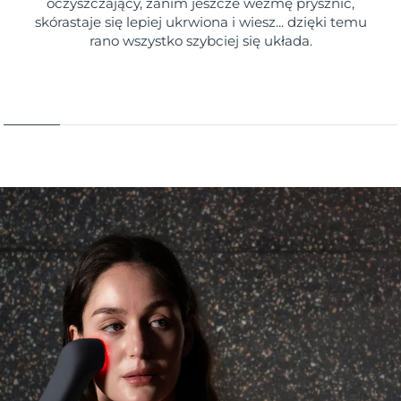
oczyszczający, zanim jeszcze wezmę prysznic,
skórastaje się lepiej ukrwiona i wiesz... dzięki temu
rano wszystko szybciej się układa.