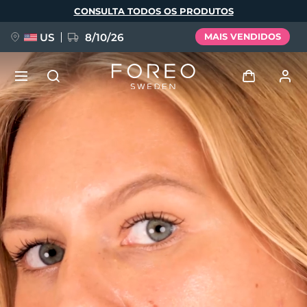
Pular
CONSULTA TODOS OS PRODUTOS
para
o
conteúdo
principal
US
8/10/26
MAIS VENDIDOS
NOVIDADE
Entrar
Idioma
BREAKING NEWS
Perfil de usuário
English
Deutsch
Español
Meus aparelhos
FAQ™ Pure Beauty-Tech Elixir
Français
Italiano
Português
Meus pedidos
Polski
Svenska
Русский
Türkçe
简体中文
繁體中文
Meus endereços
issa™ Teeth Whitening Set
As minhas subscrições