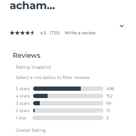
acham...
4.5
(735)
Write a review
4.5
out
of
5
stars,
average
rating
value.
Read
735
Reviews.
Same
page
link.