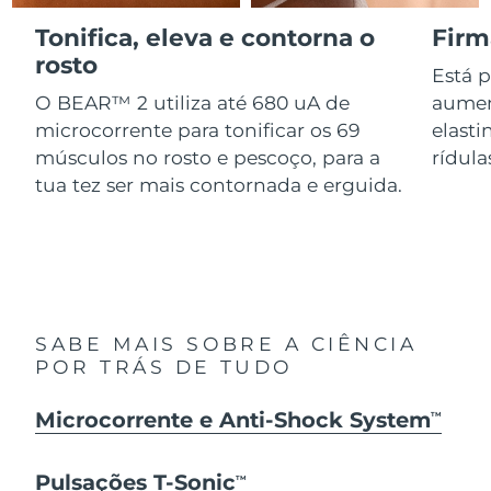
Serum
issa™ Teeth Whitening Gel
Advanced pore care essentials
Tonifica, eleva e contorna o
Firm
For healthy hair
18% PAP
Israel
Entrega prevista
13/08/2026
Cosméticos
Homens
rosto
Está 
Itália
O BEAR™ 2 utiliza até 680 uA de
aumen
Entrega prevista
09/08/2026
microcorrente para tonificar os 69
elasti
Japão
Entrega prevista
12/08/2026
músculos no rosto e pescoço, para a
rídula
tua tez ser mais contornada e erguida.
Comprar todos
Jersey
Entrega prevista
14/08/2026
Cazaquistão
Entrega prevista
11/08/2026
FOREO APP
Kuwait
Entrega prevista
09/08/2026
SOBRE
SABE MAIS SOBRE A CIÊNCIA
Letônia
Entrega prevista
09/08/2026
POR TRÁS DE TUDO
Líbano
Entrega prevista
10/08/2026
Microcorrente e Anti-Shock System
TM
Lituânia
Entrega prevista
09/08/2026
Pulsações T-Sonic
TM