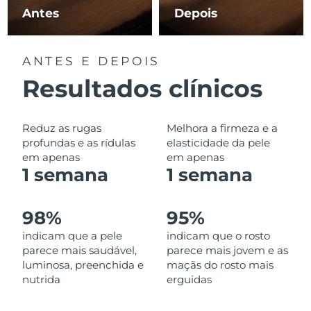
Omã
Entrega prevista
12/08/2026
Antes
Depois
Filipinas
Entrega prevista
12/08/2026
ANTES E DEPOIS
Polônia
Entrega prevista
10/08/2026
Resultados clínicos
Portugal
Entrega prevista
09/08/2026
Reduz as rugas
Melhora a firmeza e a
Porto Rico
Entrega prevista
11/08/2026
profundas e as rídulas
elasticidade da pele
em apenas
em apenas
1 semana
1 semana
Catar
Entrega prevista
10/08/2026
Reunião
Entrega prevista
14/08/2026
98%
95%
indicam que a pele
indicam que o rosto
Romênia
Entrega prevista
09/08/2026
parece mais saudável,
parece mais jovem e as
luminosa, preenchida e
maçãs do rosto mais
Rússia
Entrega prevista
17/08/2026
nutrida
erguidas
Arábia Saudita
Entrega prevista
10/08/2026