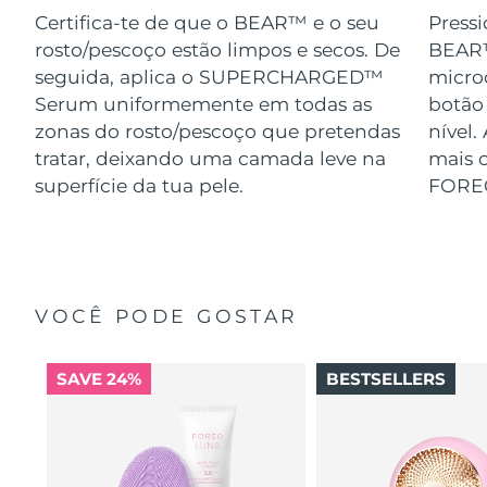
Certifica-te de que o BEAR™ e o seu
Pressi
rosto/pescoço estão limpos e secos. De
BEAR™
seguida, aplica o SUPERCHARGED™
micro
Serum uniformemente em todas as
botão
zonas do rosto/pescoço que pretendas
nível.
tratar, deixando uma camada leve na
mais o
superfície da tua pele.
FORE
VOCÊ PODE GOSTAR
SAVE 24%
BESTSELLERS