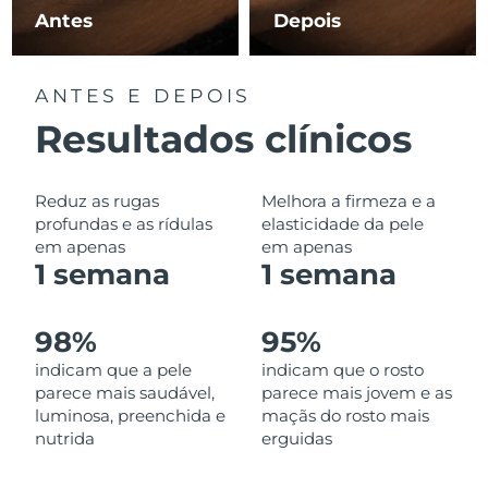
Omã
Entrega prevista
8/11/26
Antes
Depois
Filipinas
Entrega prevista
8/11/26
ANTES E DEPOIS
Polônia
Entrega prevista
8/9/26
Resultados clínicos
Portugal
Entrega prevista
8/8/26
Reduz as rugas
Melhora a firmeza e a
Porto Rico
Entrega prevista
8/10/26
profundas e as rídulas
elasticidade da pele
em apenas
em apenas
1 semana
1 semana
Catar
Entrega prevista
8/9/26
Reunião
Entrega prevista
8/13/26
98%
95%
indicam que a pele
indicam que o rosto
Romênia
Entrega prevista
8/8/26
parece mais saudável,
parece mais jovem e as
luminosa, preenchida e
maçãs do rosto mais
Rússia
Entrega prevista
8/16/26
nutrida
erguidas
Arábia Saudita
Entrega prevista
8/9/26