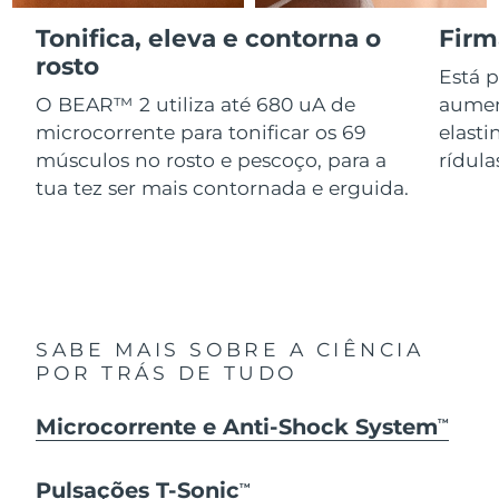
Serum
issa™ Teeth Whitening Gel
Advanced pore care essentials
Tonifica, eleva e contorna o
Firm
For healthy hair
18% PAP
Israel
Entrega prevista
8/12/26
Cosméticos
Homens
rosto
Está 
Itália
O BEAR™ 2 utiliza até 680 uA de
aumen
Entrega prevista
8/8/26
microcorrente para tonificar os 69
elasti
Japão
Entrega prevista
8/11/26
músculos no rosto e pescoço, para a
rídula
tua tez ser mais contornada e erguida.
Comprar todos
Jersey
Entrega prevista
8/13/26
Cazaquistão
Entrega prevista
8/10/26
FOREO APP
Kuwait
Entrega prevista
8/8/26
SOBRE
SABE MAIS SOBRE A CIÊNCIA
Letônia
Entrega prevista
8/8/26
POR TRÁS DE TUDO
Líbano
Entrega prevista
8/9/26
Microcorrente e Anti-Shock System
TM
Lituânia
Entrega prevista
8/8/26
Pulsações T-Sonic
TM