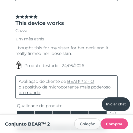
Iniciar chat
Conjunto BEAR™ 2
Coleção
Comprar