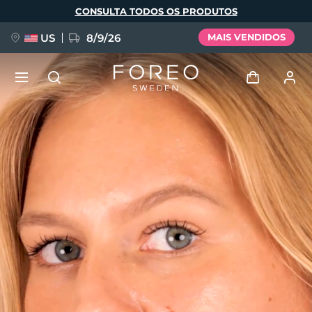
Pular
CONSULTA TODOS OS PRODUTOS
para
o
conteúdo
principal
US
8/9/26
MAIS VENDIDOS
NOVIDADE
Entrar
Idioma
BREAKING NEWS
Perfil de usuário
English
Deutsch
Español
Meus aparelhos
FAQ™ Pure Beauty-Tech Elixir
Français
Italiano
Português
Meus pedidos
Polski
Svenska
Русский
Türkçe
简体中文
繁體中文
Meus endereços
issa™ Teeth Whitening Set
As minhas subscrições