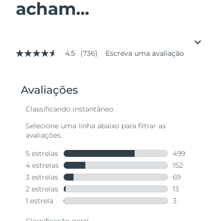
acham...
4.5
(736)
Escreva uma avaliação
4.5
de
5
estrelas,
valor
médio
de
avaliação.
Read
736
Reviews.
Link
abre
na
mesma
página.