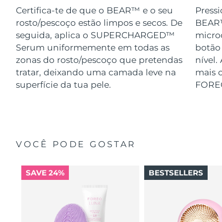
Certifica-te de que o BEAR™ e o seu
Pressi
rosto/pescoço estão limpos e secos. De
BEAR™
seguida, aplica o SUPERCHARGED™
micro
Serum uniformemente em todas as
botão
zonas do rosto/pescoço que pretendas
nível.
tratar, deixando uma camada leve na
mais o
superfície da tua pele.
FORE
VOCÊ PODE GOSTAR
SAVE 24%
BESTSELLERS