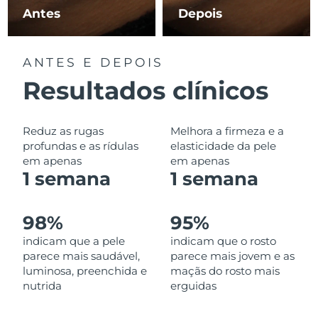
Omã
Entrega prevista
8/13/26
Antes
Depois
Filipinas
Entrega prevista
8/13/26
ANTES E DEPOIS
Polônia
Entrega prevista
8/11/26
Resultados clínicos
Portugal
Entrega prevista
8/10/26
Reduz as rugas
Melhora a firmeza e a
Porto Rico
Entrega prevista
8/12/26
profundas e as rídulas
elasticidade da pele
em apenas
em apenas
1 semana
1 semana
Catar
Entrega prevista
8/11/26
Reunião
Entrega prevista
8/15/26
98%
95%
indicam que a pele
indicam que o rosto
Romênia
Entrega prevista
8/10/26
parece mais saudável,
parece mais jovem e as
luminosa, preenchida e
maçãs do rosto mais
Rússia
Entrega prevista
8/18/26
nutrida
erguidas
Arábia Saudita
Entrega prevista
8/11/26