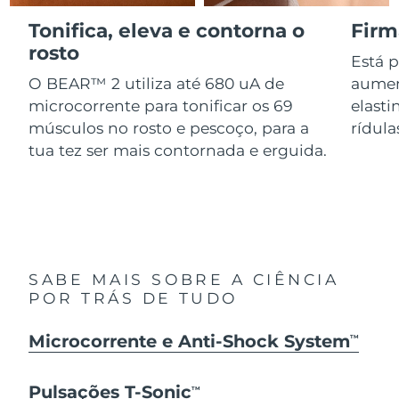
Serum
issa™ Teeth Whitening Gel
Advanced pore care essentials
Tonifica, eleva e contorna o
Firm
For healthy hair
18% PAP
Israel
Entrega prevista
8/14/26
Cosméticos
Homens
rosto
Está 
Itália
O BEAR™ 2 utiliza até 680 uA de
aumen
Entrega prevista
8/10/26
microcorrente para tonificar os 69
elasti
Japão
Entrega prevista
8/13/26
músculos no rosto e pescoço, para a
rídula
tua tez ser mais contornada e erguida.
Comprar todos
Jersey
Entrega prevista
8/15/26
Cazaquistão
Entrega prevista
8/12/26
FOREO APP
Kuwait
Entrega prevista
8/10/26
SOBRE
SABE MAIS SOBRE A CIÊNCIA
Letônia
Entrega prevista
8/10/26
POR TRÁS DE TUDO
Líbano
Entrega prevista
8/11/26
Microcorrente e Anti-Shock System
TM
Lituânia
Entrega prevista
8/10/26
Pulsações T-Sonic
TM