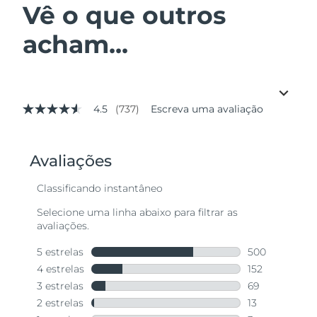
Vê o que outros
acham...
4.5
(737)
Escreva uma avaliação
4.5
de
5
estrelas,
valor
médio
de
avaliação.
Read
737
Reviews.
Link
abre
na
mesma
página.