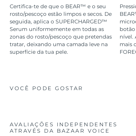
Certifica-te de que o BEAR™ e o seu
Pressi
rosto/pescoço estão limpos e secos. De
BEAR™
seguida, aplica o SUPERCHARGED™
micro
Serum uniformemente em todas as
botão
zonas do rosto/pescoço que pretendas
nível.
tratar, deixando uma camada leve na
mais o
superfície da tua pele.
FORE
VOCÊ PODE GOSTAR
AVALIAÇÕES INDEPENDENTES
ATRAVÉS DA BAZAAR VOICE