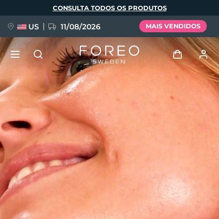
Pular
CONSULTA TODOS OS PRODUTOS
para
o
conteúdo
principal
US
11/08/2026
MAIS VENDIDOS
NOVIDADE
Entrar
Idioma
BREAKING NEWS
Perfil de usuário
English
Deutsch
Español
Meus aparelhos
FAQ™ Pure Beauty-Tech Elixir
Français
Italiano
Português
Meus pedidos
Polski
Svenska
Русский
Türkçe
简体中文
繁體中文
Meus endereços
issa™ Teeth Whitening Set
As minhas subscrições