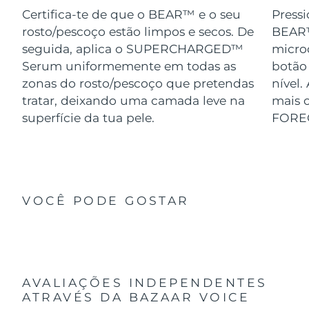
Certifica-te de que o BEAR™ e o seu
Pressi
rosto/pescoço estão limpos e secos. De
BEAR™
seguida, aplica o SUPERCHARGED™
micro
Serum uniformemente em todas as
botão
zonas do rosto/pescoço que pretendas
nível.
tratar, deixando uma camada leve na
mais o
superfície da tua pele.
FORE
VOCÊ PODE GOSTAR
AVALIAÇÕES INDEPENDENTES
ATRAVÉS DA BAZAAR VOICE