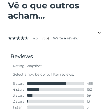
Vê o que outros
acham...
4.5
(736)
Write a review
4.5
out
of
5
stars,
average
rating
value.
Read
736
Reviews.
Same
page
link.