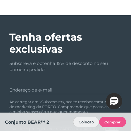
Tenha ofertas
exclusivas
Subscreva e obtenha 15% de desconto no seu
primeiro pedido!
Endereço de e-mail
Ao carregar em «Subscrever», aceito receber comunicações
de marketing da FOREO. Compreendo que posso cancelar
a minha subscrição a qualquer momento.
Conjunto BEAR™ 2
Coleção
Comprar
Este site é protegido por reCAPTCHA. Aplicam-se a
política