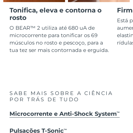
Serum
issa™ Teeth Whitening Gel
Advanced pore care essentials
Tonifica, eleva e contorna o
Firm
For healthy hair
18% PAP
Israel
Entrega prevista
8/14/26
Cosméticos
Homens
rosto
Está 
Itália
O BEAR™ 2 utiliza até 680 uA de
aumen
Entrega prevista
8/10/26
microcorrente para tonificar os 69
elasti
Japão
Entrega prevista
8/13/26
músculos no rosto e pescoço, para a
rídula
tua tez ser mais contornada e erguida.
Comprar todos
Jersey
Entrega prevista
8/15/26
Cazaquistão
Entrega prevista
8/12/26
FOREO APP
Kuwait
Entrega prevista
8/10/26
SOBRE
SABE MAIS SOBRE A CIÊNCIA
Letônia
Entrega prevista
8/10/26
POR TRÁS DE TUDO
Líbano
Entrega prevista
8/11/26
Microcorrente e Anti-Shock System
TM
Lituânia
Entrega prevista
8/10/26
Pulsações T-Sonic
TM