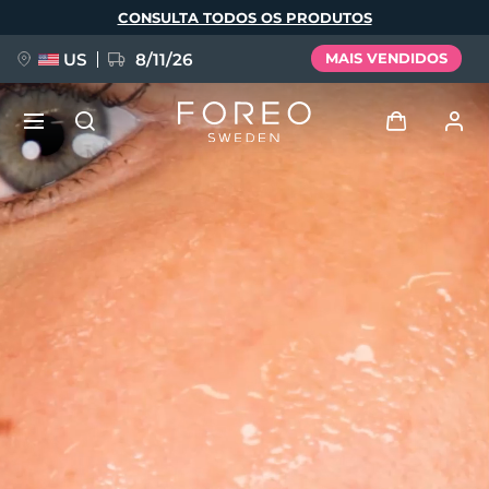
Pular
CONSULTA TODOS OS PRODUTOS
para
o
conteúdo
principal
US
8/11/26
MAIS VENDIDOS
NOVIDADE
Entrar
Idioma
BREAKING NEWS
Perfil de usuário
English
Deutsch
Español
Meus aparelhos
FAQ™ Pure Beauty-Tech Elixir
Français
Italiano
Português
Meus pedidos
Polski
Svenska
Русский
Türkçe
简体中文
繁體中文
Meus endereços
issa™ Teeth Whitening Set
As minhas subscrições