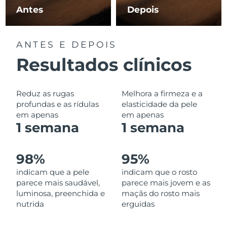
Omã
Entrega prevista
8/13/26
Antes
Depois
Filipinas
Entrega prevista
8/13/26
ANTES E DEPOIS
Polônia
Entrega prevista
8/11/26
Resultados clínicos
Portugal
Entrega prevista
8/10/26
Reduz as rugas
Melhora a firmeza e a
Porto Rico
Entrega prevista
8/12/26
profundas e as rídulas
elasticidade da pele
em apenas
em apenas
1 semana
1 semana
Catar
Entrega prevista
8/11/26
Reunião
Entrega prevista
8/15/26
98%
95%
indicam que a pele
indicam que o rosto
Romênia
Entrega prevista
8/10/26
parece mais saudável,
parece mais jovem e as
luminosa, preenchida e
maçãs do rosto mais
Rússia
Entrega prevista
8/18/26
nutrida
erguidas
Arábia Saudita
Entrega prevista
8/11/26