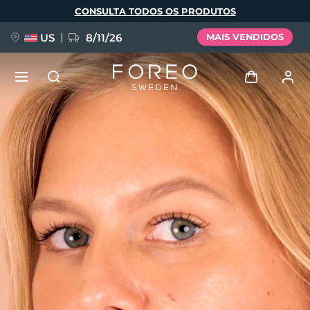
Pular
CONSULTA TODOS OS PRODUTOS
para
o
conteúdo
principal
US
8/11/26
MAIS VENDIDOS
NOVIDADE
Entrar
Idioma
BREAKING NEWS
Perfil de usuário
English
Deutsch
Español
Meus aparelhos
FAQ™ Pure Beauty-Tech Elixir
Français
Italiano
Português
Meus pedidos
Polski
Svenska
Русский
Türkçe
简体中文
繁體中文
Meus endereços
issa™ Teeth Whitening Set
As minhas subscrições