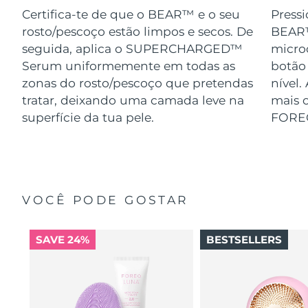
Certifica-te de que o BEAR™ e o seu
Pressi
rosto/pescoço estão limpos e secos. De
BEAR™
seguida, aplica o SUPERCHARGED™
micro
Serum uniformemente em todas as
botão
zonas do rosto/pescoço que pretendas
nível.
tratar, deixando uma camada leve na
mais o
superfície da tua pele.
FORE
VOCÊ PODE GOSTAR
SAVE 24%
BESTSELLERS