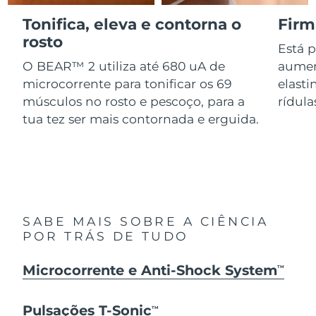
Serum
issa™ Teeth Whitening Gel
Advanced pore care essentials
Tonifica, eleva e contorna o
Firm
For healthy hair
18% PAP
Israel
Entrega prevista
8/14/26
Cosméticos
Homens
rosto
Está 
Itália
O BEAR™ 2 utiliza até 680 uA de
aumen
Entrega prevista
8/10/26
microcorrente para tonificar os 69
elasti
Japão
Entrega prevista
8/13/26
músculos no rosto e pescoço, para a
rídula
tua tez ser mais contornada e erguida.
Comprar todos
Jersey
Entrega prevista
8/15/26
Cazaquistão
Entrega prevista
8/12/26
FOREO APP
Kuwait
Entrega prevista
8/10/26
SOBRE
SABE MAIS SOBRE A CIÊNCIA
Letônia
Entrega prevista
8/10/26
POR TRÁS DE TUDO
Líbano
Entrega prevista
8/11/26
Microcorrente e Anti-Shock System
TM
Lituânia
Entrega prevista
8/10/26
Pulsações T-Sonic
TM