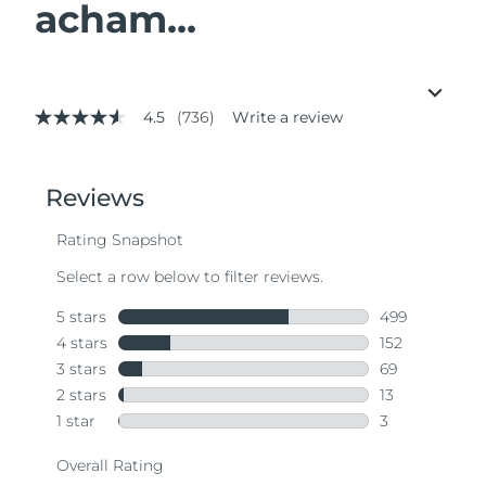
acham...
4.5
(736)
Write a review
4.5
out
of
5
stars,
average
rating
value.
Read
736
Reviews.
Same
page
link.