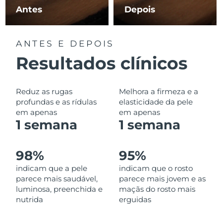
Omã
Entrega prevista
8/13/26
Antes
Depois
Filipinas
Entrega prevista
8/13/26
ANTES E DEPOIS
Polônia
Entrega prevista
8/11/26
Resultados clínicos
Portugal
Entrega prevista
8/10/26
Reduz as rugas
Melhora a firmeza e a
Porto Rico
Entrega prevista
8/12/26
profundas e as rídulas
elasticidade da pele
em apenas
em apenas
1 semana
1 semana
Catar
Entrega prevista
8/11/26
Reunião
Entrega prevista
8/15/26
98%
95%
indicam que a pele
indicam que o rosto
Romênia
Entrega prevista
8/10/26
parece mais saudável,
parece mais jovem e as
luminosa, preenchida e
maçãs do rosto mais
Rússia
Entrega prevista
8/18/26
nutrida
erguidas
Arábia Saudita
Entrega prevista
8/11/26