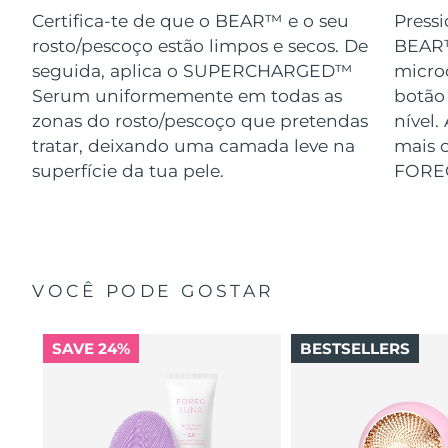
Certifica-te de que o BEAR™ e o seu
Pressi
rosto/pescoço estão limpos e secos. De
BEAR™
seguida, aplica o SUPERCHARGED™
micro
Serum uniformemente em todas as
botão
zonas do rosto/pescoço que pretendas
nível.
tratar, deixando uma camada leve na
mais o
superfície da tua pele.
FORE
VOCÊ PODE GOSTAR
SAVE 24%
BESTSELLERS