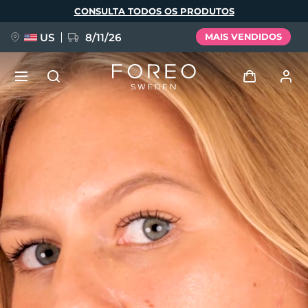
Pular
CONSULTA TODOS OS PRODUTOS
para
o
conteúdo
principal
US
8/11/26
MAIS VENDIDOS
NOVIDADE
Entrar
Idioma
BREAKING NEWS
Perfil de usuário
English
Deutsch
Español
Meus aparelhos
FAQ™ Pure Beauty-Tech Elixir
Français
Italiano
Português
Meus pedidos
Polski
Svenska
Русский
Türkçe
简体中文
繁體中文
Meus endereços
issa™ Teeth Whitening Set
As minhas subscrições