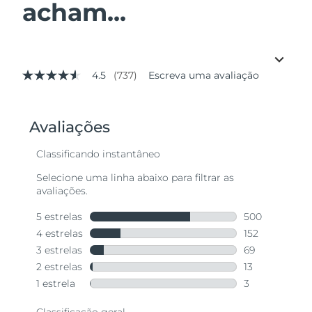
acham...
4.5
(737)
Escreva uma avaliação
4.5
de
5
estrelas,
valor
médio
de
avaliação.
Read
737
Reviews.
Link
abre
na
mesma
página.