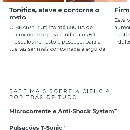
Serum
issa™ Teeth Whitening Gel
Advanced pore care essentials
Tonifica, eleva e contorna o
Firm
For healthy hair
18% PAP
Israel
Entrega prevista
8/14/26
Cosméticos
Homens
rosto
Está 
Itália
O BEAR™ 2 utiliza até 680 uA de
aumen
Entrega prevista
8/10/26
microcorrente para tonificar os 69
elasti
Japão
Entrega prevista
8/13/26
músculos no rosto e pescoço, para a
rídula
tua tez ser mais contornada e erguida.
Comprar todos
Jersey
Entrega prevista
8/15/26
Cazaquistão
Entrega prevista
8/12/26
FOREO APP
Kuwait
Entrega prevista
8/10/26
SOBRE
SABE MAIS SOBRE A CIÊNCIA
Letônia
Entrega prevista
8/10/26
POR TRÁS DE TUDO
Líbano
Entrega prevista
8/11/26
Microcorrente e Anti-Shock System
TM
Lituânia
Entrega prevista
8/10/26
Pulsações T-Sonic
TM