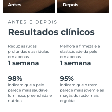
Omã
Entrega prevista
8/13/26
Antes
Depois
Filipinas
Entrega prevista
8/13/26
ANTES E DEPOIS
Polônia
Entrega prevista
8/11/26
Resultados clínicos
Portugal
Entrega prevista
8/10/26
Reduz as rugas
Melhora a firmeza e a
Porto Rico
Entrega prevista
8/12/26
profundas e as rídulas
elasticidade da pele
em apenas
em apenas
1 semana
1 semana
Catar
Entrega prevista
8/11/26
Reunião
Entrega prevista
8/15/26
98%
95%
indicam que a pele
indicam que o rosto
Romênia
Entrega prevista
8/10/26
parece mais saudável,
parece mais jovem e as
luminosa, preenchida e
maçãs do rosto mais
Rússia
Entrega prevista
8/18/26
nutrida
erguidas
Arábia Saudita
Entrega prevista
8/11/26